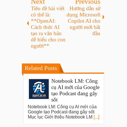
Next
Previous
Tiêu đề bài viết
Hướng dẫn sử
có thể là:
dụng Microsoft
**OpenAI:
Copilot AI cho
Cách thức AI
người mới bắt
tạo ra văn bản
đầu
dễ hiểu cho con
người**
Related Posts
Notebook LM: Công
cụ AI mới của Google
tạo Podcast đang gây
sốt
Notebook LM: Công cụ AI mới của
Google tạo Podcast đang gây sốt
Mục lục Giới thiệu Notebook LM
[...]