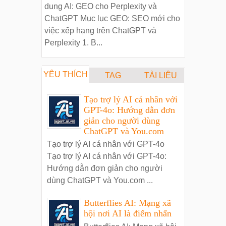
dung AI: GEO cho Perplexity và
ChatGPT Mục lục GEO: SEO mới cho
việc xếp hạng trên ChatGPT và
Perplexity 1. B...
YÊU THÍCH
TAG
TÀI LIỆU
Tạo trợ lý AI cá nhân với
GPT-4o: Hướng dẫn đơn
giản cho người dùng
ChatGPT và You.com
Tạo trợ lý AI cá nhân với GPT-4o
Tạo trợ lý AI cá nhân với GPT-4o:
Hướng dẫn đơn giản cho người
dùng ChatGPT và You.com ...
Butterflies AI: Mạng xã
hội nơi AI là điểm nhấn