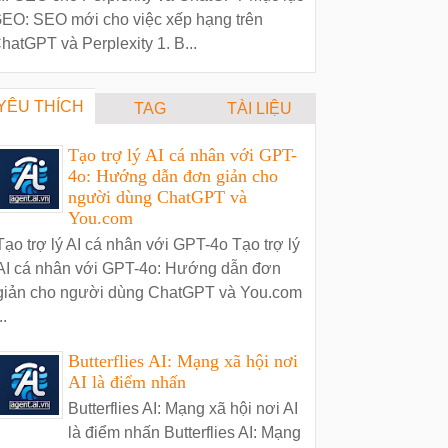
EO: SEO mới cho việc xếp hạng trên
hatGPT và Perplexity 1. B...
YÊU THÍCH
TAG
TÀI LIỆU
Tạo trợ lý AI cá nhân với GPT-
4o: Hướng dẫn đơn giản cho
người dùng ChatGPT và
You.com
Tạo trợ lý AI cá nhân với GPT-4o Tạo trợ lý
AI cá nhân với GPT-4o: Hướng dẫn đơn
giản cho người dùng ChatGPT và You.com
..
Butterflies AI: Mạng xã hội nơi
AI là điểm nhấn
Butterflies AI: Mạng xã hội nơi AI
là điểm nhấn Butterflies AI: Mạng