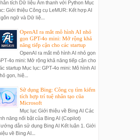
hân tích Dữ liệu Âm thanh với Python Mục
ục: Giới thiệu Công cụ LeMUR: Kết hợp AI
gôn ngữ và Dữ liệ...
OpenAI ra mắt mô hình AI nhỏ
gọn GPT-4o mini: Mở rộng khả
năng tiếp cận cho các startup
OpenAI ra mắt mô hình AI nhỏ gọn
PT-4o mini: Mở rộng khả năng tiếp cận cho
ác startup Mục lục: GPT-4o mini: Mô hình AI
hỏ gọn, hiệ...
Sử dụng Bing: Công cụ tìm kiếm
tích hợp trí tuệ nhân tạo của
Microsoft
Mục lục Giới thiệu về Bing AI Các
ính năng nổi bật của Bing AI (Copilot)
ướng dẫn sử dụng Bing AI Kết luận 1. Giới
hiệu về Bing AI...