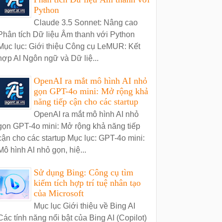
Python
Claude 3.5 Sonnet: Nâng cao
Phân tích Dữ liệu Âm thanh với Python
Mục lục: Giới thiệu Công cụ LeMUR: Kết
hợp AI Ngôn ngữ và Dữ liệ...
OpenAI ra mắt mô hình AI nhỏ
gọn GPT-4o mini: Mở rộng khả
năng tiếp cận cho các startup
OpenAI ra mắt mô hình AI nhỏ
gọn GPT-4o mini: Mở rộng khả năng tiếp
cận cho các startup Mục lục: GPT-4o mini:
Mô hình AI nhỏ gọn, hiệ...
Sử dụng Bing: Công cụ tìm
kiếm tích hợp trí tuệ nhân tạo
của Microsoft
Mục lục Giới thiệu về Bing AI
Các tính năng nổi bật của Bing AI (Copilot)