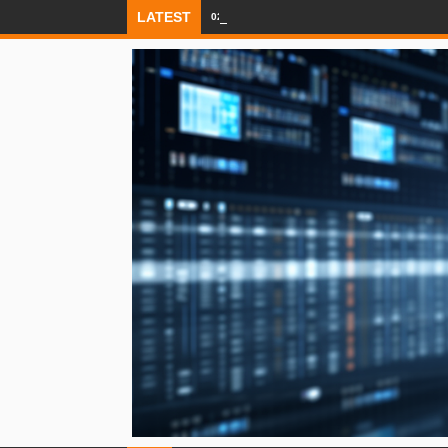
LATEST
02:09 AM
Nền tảng Báo cáo Lừa đảo Toàn cầu R