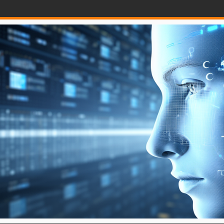
a mắt với Sự hỗ trợ của OpenAI - PaymentsJournal