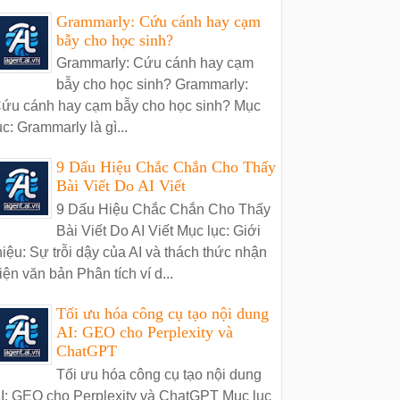
Grammarly: Cứu cánh hay cạm
bẫy cho học sinh?
Grammarly: Cứu cánh hay cạm
bẫy cho học sinh? Grammarly:
ứu cánh hay cạm bẫy cho học sinh? Mục
ục: Grammarly là gì...
9 Dấu Hiệu Chắc Chắn Cho Thấy
Bài Viết Do AI Viết
9 Dấu Hiệu Chắc Chắn Cho Thấy
Bài Viết Do AI Viết Mục lục: Giới
hiệu: Sự trỗi dậy của AI và thách thức nhận
iện văn bản Phân tích ví d...
Tối ưu hóa công cụ tạo nội dung
AI: GEO cho Perplexity và
ChatGPT
Tối ưu hóa công cụ tạo nội dung
I: GEO cho Perplexity và ChatGPT Mục lục