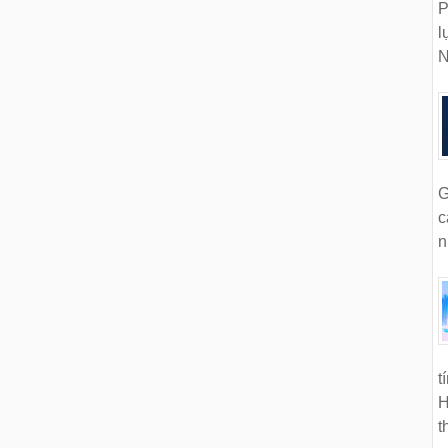
P
l
N
G
c
n
t
H
t