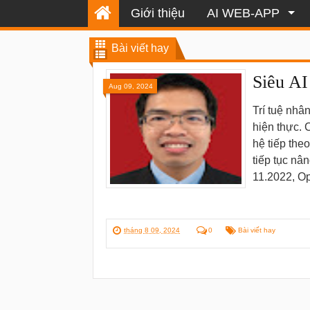
Giới thiệu
AI WEB-APP
Bài viết hay
Siêu AI
Aug 09, 2024
Trí tuệ nhâ
hiện thực. 
hệ tiếp the
tiếp tục nâ
11.2022, Op
tháng 8 09, 2024
0
Bài viết hay