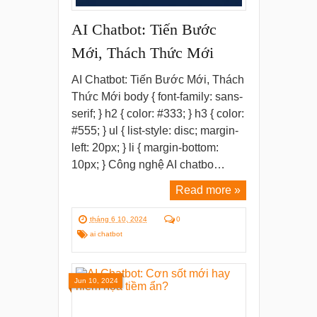
AI Chatbot: Tiến Bước
Mới, Thách Thức Mới
AI Chatbot: Tiến Bước Mới, Thách
Thức Mới body { font-family: sans-
serif; } h2 { color: #333; } h3 { color:
#555; } ul { list-style: disc; margin-
left: 20px; } li { margin-bottom:
10px; } Công nghệ AI chatbo…
Read more »
tháng 6 10, 2024
0
ai chatbot
Jun 10, 2024