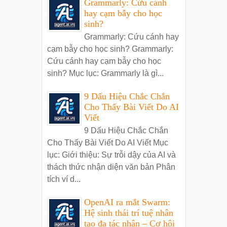
Grammarly: Cứu cánh
hay cạm bẫy cho học
sinh?
Grammarly: Cứu cánh hay
cạm bẫy cho học sinh? Grammarly:
Cứu cánh hay cạm bẫy cho học
sinh? Mục lục: Grammarly là gì...
9 Dấu Hiệu Chắc Chắn
Cho Thấy Bài Viết Do AI
Viết
9 Dấu Hiệu Chắc Chắn
Cho Thấy Bài Viết Do AI Viết Mục
lục: Giới thiệu: Sự trỗi dậy của AI và
thách thức nhận diện văn bản Phân
tích ví d...
OpenAI ra mắt Swarm:
Hệ sinh thái trí tuệ nhân
tạo đa tác nhân – Cơ hội