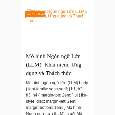
Jun 10, 2024
Mô hình Ngôn ngữ Lớn
(LLM): Khái niệm, Ứng
dụng và Thách thức
Mô hình ngôn ngữ lớn (LLM) body
{ font-family: sans-serif; } h1, h2,
h3, h4 { margin-top: 2em; } ul { list-
style: disc; margin-left: 2em;
margin-bottom: 1em; } Mô hình
Ngôn ngữ Lớn (LLM) là gì? Mô