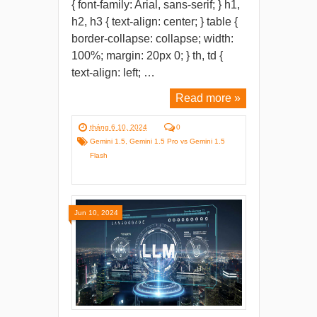
{ font-family: Arial, sans-serif; } h1,
h2, h3 { text-align: center; } table {
border-collapse: collapse; width:
100%; margin: 20px 0; } th, td {
text-align: left; …
Read more »
tháng 6 10, 2024
0
Gemini 1.5
,
Gemini 1.5 Pro vs Gemini 1.5
Flash
Jun 10, 2024