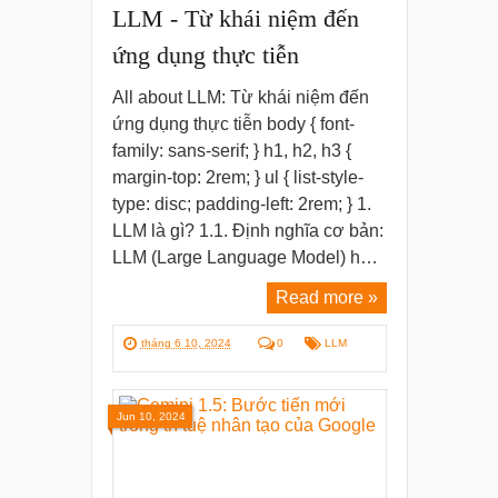
LLM - Từ khái niệm đến
ứng dụng thực tiễn
All about LLM: Từ khái niệm đến
ứng dụng thực tiễn body { font-
family: sans-serif; } h1, h2, h3 {
margin-top: 2rem; } ul { list-style-
type: disc; padding-left: 2rem; } 1.
LLM là gì? 1.1. Định nghĩa cơ bản:
LLM (Large Language Model) h…
Read more »
tháng 6 10, 2024
0
LLM
Jun 10, 2024