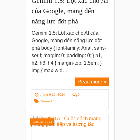
Gemini 1.5: Lột xác cho AI
của Google, mang đến
năng lực đột phá
Gemini 1.5: Lột xác cho AI của
Google, mang đến năng lực đột
phá body { font-family: Arial, sans-
serif; margin: 0; padding: 0; } h1,
h2, h3, h4 { margin-top: 1.5em; }
img { max-wid…
Read more »
tháng 6 10, 2024
0
Gemini 1.5
Jun 10, 2024