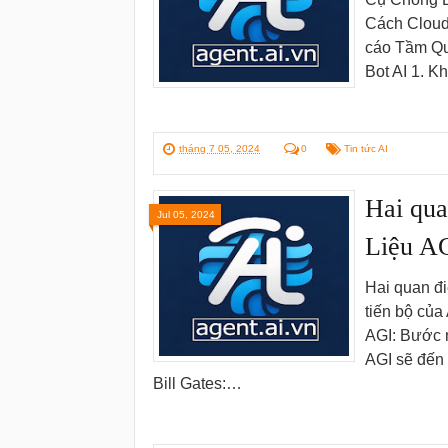
Cách Cloud
cáo Tầm Qu
Bot AI 1. 
tháng 7 05, 2024
0
Tin tức AI
Hai qua
Jul 05, 2024
Liệu AG
Hai quan đi
tiến bộ của
AGI: Bước 
AGI sẽ đến 
Bill Gates:…