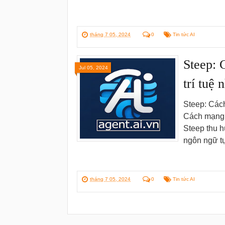
tháng 7 05, 2024
0
Tin tức AI
Steep: 
Jul 05, 2024
trí tuệ 
Steep: Cách
Cách mạng h
Steep thu h
ngôn ngữ tự
tháng 7 05, 2024
0
Tin tức AI