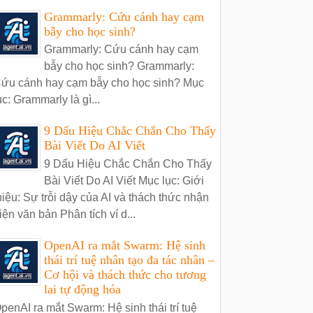
Grammarly: Cứu cánh hay cạm
bẫy cho học sinh?
Grammarly: Cứu cánh hay cạm
bẫy cho học sinh? Grammarly:
ứu cánh hay cạm bẫy cho học sinh? Mục
ục: Grammarly là gì...
9 Dấu Hiệu Chắc Chắn Cho Thấy
Bài Viết Do AI Viết
9 Dấu Hiệu Chắc Chắn Cho Thấy
Bài Viết Do AI Viết Mục lục: Giới
hiệu: Sự trỗi dậy của AI và thách thức nhận
iện văn bản Phân tích ví d...
OpenAI ra mắt Swarm: Hệ sinh
thái trí tuệ nhân tạo đa tác nhân –
Cơ hội và thách thức cho tương
lai tự động hóa
penAI ra mắt Swarm: Hệ sinh thái trí tuệ