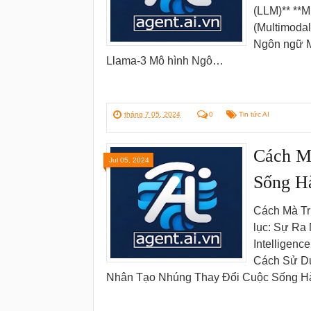
(LLM)** **
(Multimodal
Ngôn ngữ M
Llama-3 Mô hình Ngô…
tháng 7 05, 2024
0
Tin tức AI
Cách M
Jul 05, 2024
Sống H
Cách Mà Tr
lục: Sự Ra
Intelligen
Cách Sử Dụ
Nhân Tạo Nhúng Thay Đổi Cuộc Sống H