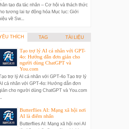
hân tạo đa tác nhân – Cơ hội và thách thức
ho tương lai tự động hóa Mục lục: Giới
hiệu về Sw...
YÊU THÍCH
TAG
TÀI LIỆU
Tạo trợ lý AI cá nhân với GPT-
4o: Hướng dẫn đơn giản cho
người dùng ChatGPT và
You.com
Tạo trợ lý AI cá nhân với GPT-4o Tạo trợ lý
AI cá nhân với GPT-4o: Hướng dẫn đơn
giản cho người dùng ChatGPT và You.com
..
Butterflies AI: Mạng xã hội nơi
AI là điểm nhấn
Butterflies AI: Mạng xã hội nơi AI