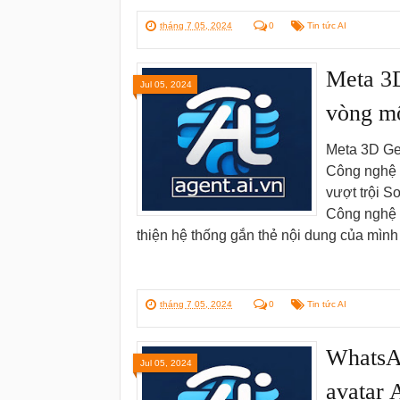
tháng 7 05, 2024
0
Tin tức AI
Meta 3D
Jul 05, 2024
vòng mộ
Meta 3D Gen
Công nghệ 
vượt trội S
Công nghệ 
thiện hệ thống gắn thẻ nội dung của mìn
tháng 7 05, 2024
0
Tin tức AI
WhatsAp
Jul 05, 2024
avatar 