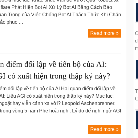
flare Phát Hiện Bot AI Xử Lý Bot AI Bằng Cách Báo
an Trọng của Việc Chống Bot AI Thách Thức Khi Chặn
Khắc phục …
Read more »
C
d
m
n điểm đối lập về tiến bộ của AI:
I có xuất hiện trong thập kỷ này?
ểm đối lập về tiến bộ của AI Hai quan điểm đối lập về
T
 AI: Liệu AGI có xuất hiện trong thập kỷ này? Mục lục:
C
ngoặt hay viễn cảnh xa vời? Leopold Aschenbrenner:
trong vòng 5 năm Phe hoài nghi: Lý do để nghi ngờ AGI
Read more »