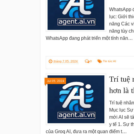
WhatsApp đa
lục: Giới t
năng Các ví
năng tùy ch
WhatsApp đang phát triển một tính năn…
tháng 7 05, 2024
0
Tin tức AI
Trí tuệ
Jul 05, 2024
hơn là 
Trí tuệ nhâ
Mục lục Sự 
mới AI sẽ 
y tế 1. Sự 
của Groq AI, đưa ra một quan điểm t…