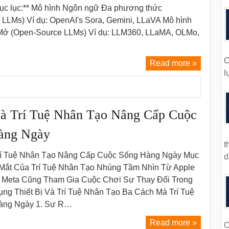
Mục lục:** Mô hình Ngôn ngữ Đa phương thức
 LLMs) Ví dụ: OpenAI's Sora, Gemini, LLaVA Mô hình
ở (Open-Source LLMs) Ví dụ: LLM360, LLaMA, OLMo,
C
Read more »
l
à Trí Tuệ Nhân Tạo Nâng Cấp Cuộc
àng Ngày
t
í Tuệ Nhân Tạo Nâng Cấp Cuộc Sống Hàng Ngày Mục
d
 Mắt Của Trí Tuệ Nhân Tạo Nhúng Tầm Nhìn Từ Apple
ce Meta Cũng Tham Gia Cuộc Chơi Sự Thay Đổi Trong
ng Thiết Bị Và Trí Tuệ Nhân Tạo Ba Cách Mà Trí Tuệ
àng Ngày 1. Sự R…
Read more »
O