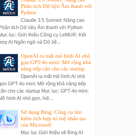
Phân tích Dữ liệu Âm thanh với
Python
Claude 3.5 Sonnet: Nâng cao
Phân tích Dữ liệu Âm thanh với Python
Mục lục: Giới thiệu Công cụ LeMUR: Kết
hợp AI Ngôn ngữ và Dữ liệ...
OpenAI ra mắt mô hình AI nhỏ
gọn GPT-4o mini: Mở rộng khả
năng tiếp cận cho các startup
OpenAI ra mắt mô hình AI nhỏ
gọn GPT-4o mini: Mở rộng khả năng tiếp
cận cho các startup Mục lục: GPT-4o mini:
Mô hình AI nhỏ gọn, hiệ...
Sử dụng Bing: Công cụ tìm
kiếm tích hợp trí tuệ nhân tạo
của Microsoft
Mục lục Giới thiệu về Bing AI