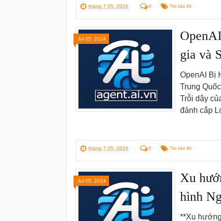
tháng 7 05, 2024
0
Tin tức AI
OpenAI 
Jul 05, 2024
gia và 
OpenAI Bị H
Trung Quốc
Trỗi dậy củ
đánh cắp Lo
tháng 7 05, 2024
0
Tin tức AI
Xu hướn
Jul 05, 2024
hình N
**Xu hướng