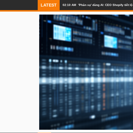
LATEST
02:10 AM
'Phản xạ' dùng AI: CEO Shopify tiết 