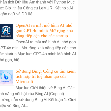
hân tích Dữ liệu Âm thanh với Python Mục
ục: Giới thiệu Công cụ LeMUR: Kết hợp AI
gôn ngữ và Dữ liệ...
OpenAI ra mắt mô hình AI nhỏ
gọn GPT-4o mini: Mở rộng khả
năng tiếp cận cho các startup
OpenAI ra mắt mô hình AI nhỏ gọn
PT-4o mini: Mở rộng khả năng tiếp cận cho
ác startup Mục lục: GPT-4o mini: Mô hình AI
hỏ gọn, hiệ...
Sử dụng Bing: Công cụ tìm kiếm
tích hợp trí tuệ nhân tạo của
Microsoft
Mục lục Giới thiệu về Bing AI Các
ính năng nổi bật của Bing AI (Copilot)
ướng dẫn sử dụng Bing AI Kết luận 1. Giới
hiệu về Bing AI...