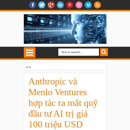
»
»
Anthropic và Menlo Ventures hợp tác ra
mắt quỹ đầu tư AI trị giá 100 triệu USD
Anthropic và
Menlo Ventures
hợp tác ra mắt quỹ
đầu tư AI trị giá
100 triệu USD