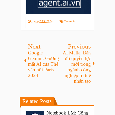
tháng 7 19, 2024
Tin tức AI
Next
Previous
Google
AI Mafia: Bản
Gemini: Gương
đồ quyền lực
mặt AI của Thế
mới trong
vận hội Paris
ngành công
2024
nghiệp trí tuệ
nhân tạo
Related Posts
Notebook LM: Công