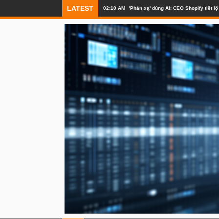
LATEST
02:10 AM
'Phản xạ' dùng AI: CEO Shopify tiết 