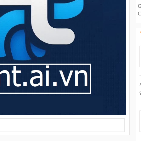
G
C
.