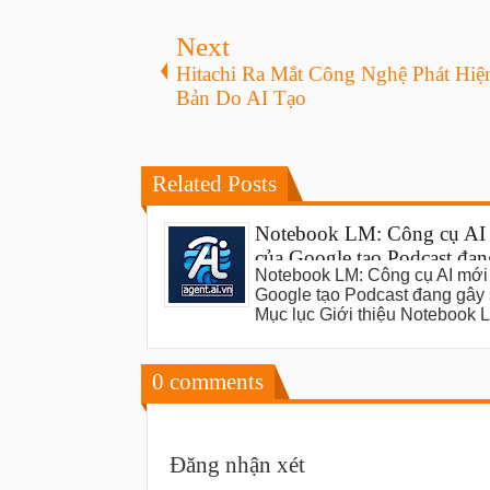
Next
Hitachi Ra Mắt Công Nghệ Phát Hiệ
Bản Do AI Tạo
Related Posts
Notebook LM: Công cụ AI
của Google tạo Podcast đan
Notebook LM: Công cụ AI mới
sốt
Google tạo Podcast đang gây 
Mục lục Giới thiệu Notebook
0
comments
Đăng nhận xét