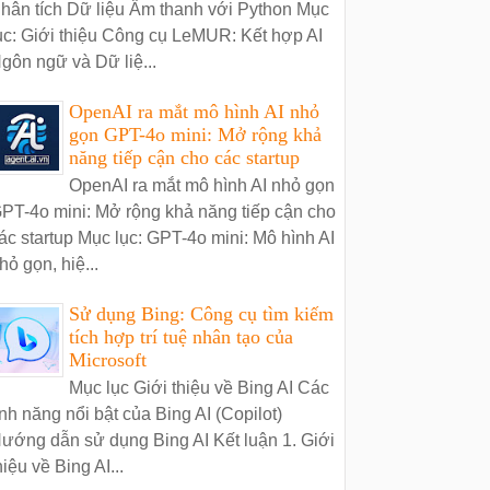
hân tích Dữ liệu Âm thanh với Python Mục
ục: Giới thiệu Công cụ LeMUR: Kết hợp AI
gôn ngữ và Dữ liệ...
OpenAI ra mắt mô hình AI nhỏ
gọn GPT-4o mini: Mở rộng khả
năng tiếp cận cho các startup
OpenAI ra mắt mô hình AI nhỏ gọn
PT-4o mini: Mở rộng khả năng tiếp cận cho
ác startup Mục lục: GPT-4o mini: Mô hình AI
hỏ gọn, hiệ...
Sử dụng Bing: Công cụ tìm kiếm
tích hợp trí tuệ nhân tạo của
Microsoft
Mục lục Giới thiệu về Bing AI Các
ính năng nổi bật của Bing AI (Copilot)
ướng dẫn sử dụng Bing AI Kết luận 1. Giới
hiệu về Bing AI...