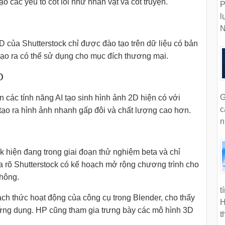
ạo các yếu tố cốt lõi như nhân vật và cốt truyện.
P
l
N
 của Shutterstock chỉ được đào tạo trên dữ liệu có bản
o ra có thể sử dụng cho mục đích thương mại.
D
G
 các tính năng AI tạo sinh hình ảnh 2D hiện có với
c
 tạo ra hình ảnh nhanh gấp đôi và chất lượng cao hơn.
n
k hiện đang trong giai đoạn thử nghiệm beta và chỉ
rõ Shutterstock có kế hoạch mở rộng chương trình cho
không.
t
cách thức hoạt động của công cụ trong Blender, cho thấy
H
g ứng dụng. HP cũng tham gia trưng bày các mô hình 3D
t