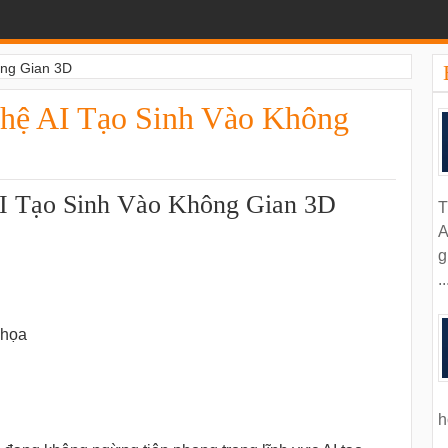
ông Gian 3D
ệ AI Tạo Sinh Vào Không
 Tạo Sinh Vào Không Gian 3D
T
A
g
..
 họa
h