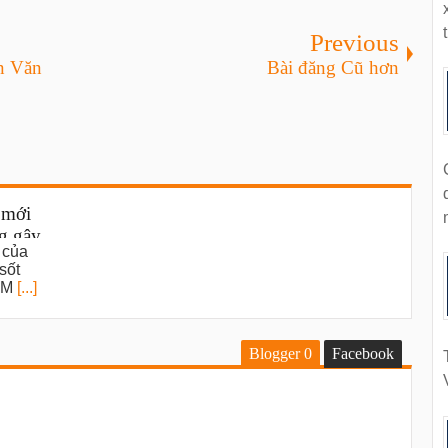
t
Previous
n Văn
Bài đăng Cũ hơn
 mới
g gây
 của
sốt
 LM
[...]
Blogger
0
Facebook