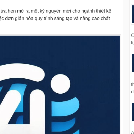
hứa hẹn mở ra một kỷ nguyên mới cho ngành thiết kế
iệc đơn giản hóa quy trình sáng tạo và nâng cao chất
C
l
t
d
A