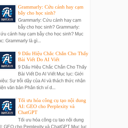
Grammarly: Cứu cánh hay cạm
bẫy cho học sinh?
Grammarly: Cứu cánh hay cạm
bẫy cho học sinh? Grammarly:
ứu cánh hay cạm bẫy cho học sinh? Mục
ục: Grammarly là gì...
9 Dấu Hiệu Chắc Chắn Cho Thấy
Bài Viết Do AI Viết
9 Dấu Hiệu Chắc Chắn Cho Thấy
Bài Viết Do AI Viết Mục lục: Giới
hiệu: Sự trỗi dậy của AI và thách thức nhận
iện văn bản Phân tích ví d...
Tối ưu hóa công cụ tạo nội dung
AI: GEO cho Perplexity và
ChatGPT
Tối ưu hóa công cụ tạo nội dung
I: GEO cho Perplexity và ChatGPT Mục lục