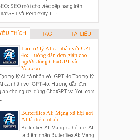
EO: SEO mới cho việc xếp hạng trên
hatGPT và Perplexity 1. B...
YÊU THÍCH
TAG
TÀI LIỆU
Tạo trợ lý AI cá nhân với GPT-
4o: Hướng dẫn đơn giản cho
người dùng ChatGPT và
You.com
Tạo trợ lý AI cá nhân với GPT-4o Tạo trợ lý
AI cá nhân với GPT-4o: Hướng dẫn đơn
giản cho người dùng ChatGPT và You.com
..
Butterflies AI: Mạng xã hội nơi
AI là điểm nhấn
Butterflies AI: Mạng xã hội nơi AI
là điểm nhấn Butterflies AI: Mạng