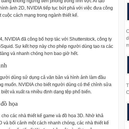
đang không ngừng tiên phong trong lĩnh vực AI tạo
hình ảnh 2D, NVIDIA tiếp tục bứt phá với việc đưa công
 cuộc cách mạng trong ngành thiết kế.
C
d
4, NVIDIA đã công bố hợp tác với Shutterstock, công ty
m
oSquid. Sự kết hợp này cho phép người dùng tạo ra các
 dàng và nhanh chóng hơn bao giờ hết.
ảnh
người dùng sử dụng cả văn bản và hình ảnh làm đầu
ng muốn. NVIDIA cho biết người dùng có thể chỉnh sửa
T
biệt và xuất ra nhiều định dạng tệp phổ biến.
C
 đồ họa
c cho các nhà thiết kế game và đồ họa 3D. Nhờ khả
D và bối cảnh một cách nhanh chóng, các nhà thiết kế