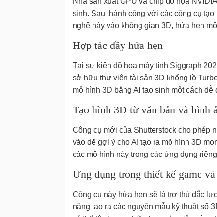
Nhà sản xuất GPU và chip đồ họa NVIDIA 
sinh. Sau thành công với các công cụ tạo 
nghệ này vào không gian 3D, hứa hẹn một
Hợp tác đầy hứa hẹn
Tại sự kiện đồ họa máy tính Siggraph 202
sở hữu thư viện tài sản 3D khổng lồ Turb
mô hình 3D bằng AI tạo sinh một cách dễ
Tạo hình 3D từ văn bản và hình 
Công cụ mới của Shutterstock cho phép 
vào để gợi ý cho AI tạo ra mô hình 3D mo
các mô hình này trong các ứng dụng riêng 
Ứng dụng trong thiết kế game và
Công cụ này hứa hẹn sẽ là trợ thủ đắc lự
năng tạo ra các nguyên mẫu kỹ thuật số 3