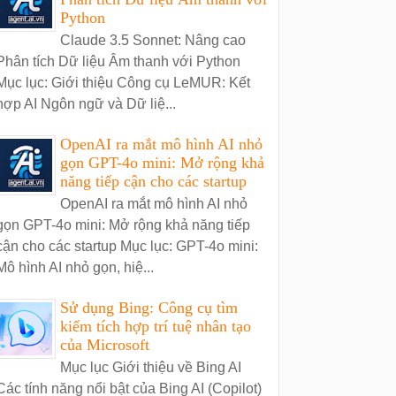
Python
Claude 3.5 Sonnet: Nâng cao
Phân tích Dữ liệu Âm thanh với Python
Mục lục: Giới thiệu Công cụ LeMUR: Kết
hợp AI Ngôn ngữ và Dữ liệ...
OpenAI ra mắt mô hình AI nhỏ
gọn GPT-4o mini: Mở rộng khả
năng tiếp cận cho các startup
OpenAI ra mắt mô hình AI nhỏ
gọn GPT-4o mini: Mở rộng khả năng tiếp
cận cho các startup Mục lục: GPT-4o mini:
Mô hình AI nhỏ gọn, hiệ...
Sử dụng Bing: Công cụ tìm
kiếm tích hợp trí tuệ nhân tạo
của Microsoft
Mục lục Giới thiệu về Bing AI
Các tính năng nổi bật của Bing AI (Copilot)