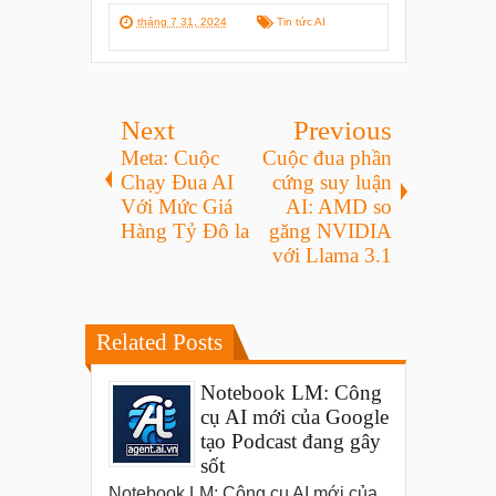
tháng 7 31, 2024
Tin tức AI
Next
Previous
Meta: Cuộc
Cuộc đua phần
Chạy Đua AI
cứng suy luận
Với Mức Giá
AI: AMD so
Hàng Tỷ Đô la
găng NVIDIA
với Llama 3.1
Related Posts
Notebook LM: Công
cụ AI mới của Google
tạo Podcast đang gây
sốt
Notebook LM: Công cụ AI mới của