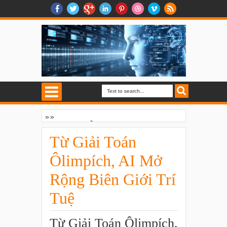
»
»
Từ Giải Toán Ôlimpích, AI Mở Rộng Biên
Giới Trí Tuệ
Từ Giải Toán
Ôlimpích, AI Mở
Rộng Biên Giới Trí
Tuệ
Từ Giải Toán Ôlimpích,