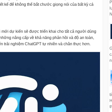
P
ết kế để không thể bắt chước giọng nói của bất kỳ cá
l
N
 mới dự kiến ​​sẽ được triển khai cho tất cả người dùng
những nâng cấp về khả năng phản hồi và độ an toàn,
n trải nghiệm ChatGPT tự nhiên và chân thực hơn.
G
c
n
t
H
t