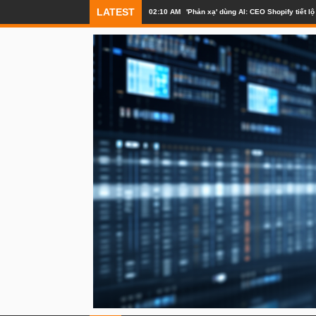
LATEST
02:10 AM
'Phản xạ' dùng AI: CEO Shopify tiết 