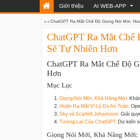
Giới thiệu
AI WEB-APP
»
»
ChatGPT Ra Mắt Chế Độ Giọng Nói Mới, Hứ
ChatGPT Ra Mắt Chế 
Sẽ Tự Nhiên Hơn
ChatGPT Ra Mắt Chế Độ Gi
Hơn
Mục Lục
Giọng Nói Mới, Khả Năng Mới:
Khám 
Hoãn Ra Mắt Vì Lý Do An Toàn:
Open
Sky và Scarlett Johansson:
Giải quyế
Tương Lai Của ChatGPT:
Dự kiến ​​
Giọng Nói Mới, Khả Năng Mới: