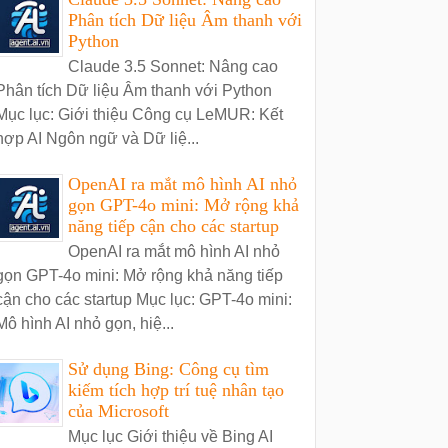
Phân tích Dữ liệu Âm thanh với
Python
Claude 3.5 Sonnet: Nâng cao
Phân tích Dữ liệu Âm thanh với Python
Mục lục: Giới thiệu Công cụ LeMUR: Kết
hợp AI Ngôn ngữ và Dữ liệ...
OpenAI ra mắt mô hình AI nhỏ
gọn GPT-4o mini: Mở rộng khả
năng tiếp cận cho các startup
OpenAI ra mắt mô hình AI nhỏ
gọn GPT-4o mini: Mở rộng khả năng tiếp
cận cho các startup Mục lục: GPT-4o mini:
Mô hình AI nhỏ gọn, hiệ...
Sử dụng Bing: Công cụ tìm
kiếm tích hợp trí tuệ nhân tạo
của Microsoft
Mục lục Giới thiệu về Bing AI