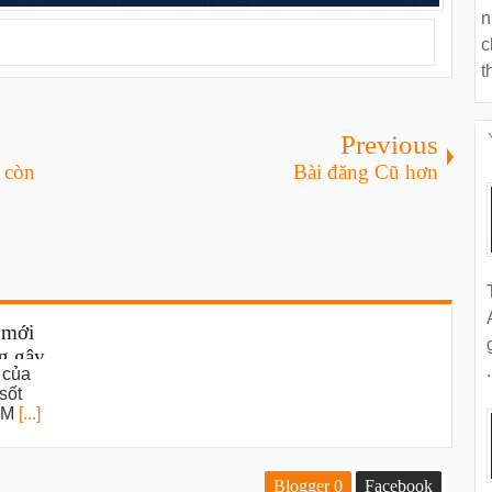
n
c
t
Previous
 còn
Bài đăng Cũ hơn
 mới
g gây
.
 của
sốt
 LM
[...]
Blogger
0
Facebook