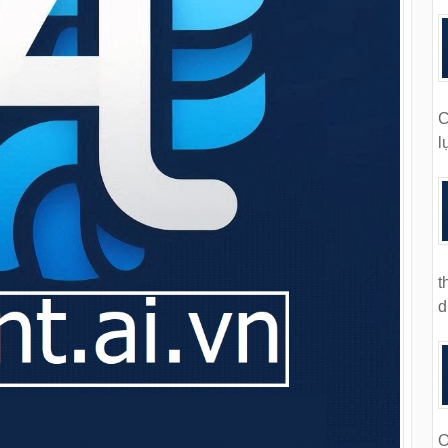
C
l
t
d
O