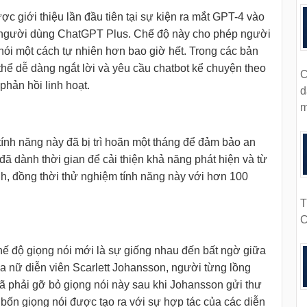
c giới thiệu lần đầu tiên tại sự kiện ra mắt GPT-4 vào
ố người dùng ChatGPT Plus. Chế độ này cho phép người
ói một cách tự nhiên hơn bao giờ hết. Trong các bản
hể dễ dàng ngắt lời và yêu cầu chatbot kể chuyện theo
C
phản hồi linh hoạt.
d
m
:
tính năng này đã bị trì hoãn một tháng để đảm bảo an
ã dành thời gian để cải thiện khả năng phát hiện và từ
nh, đồng thời thử nghiệm tính năng này với hơn 100
T
C
hế độ giọng nói mới là sự giống nhau đến bất ngờ giữa
a nữ diễn viên Scarlett Johansson, người từng lồng
ã phải gỡ bỏ giọng nói này sau khi Johansson gửi thư
g bốn giọng nói được tạo ra với sự hợp tác của các diễn