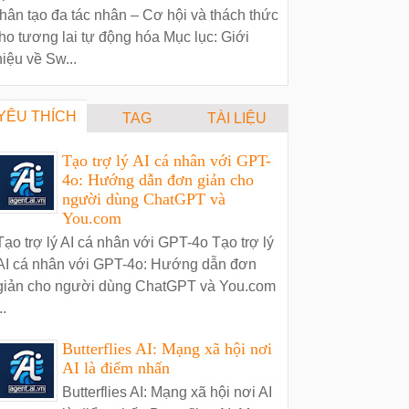
hân tạo đa tác nhân – Cơ hội và thách thức
ho tương lai tự động hóa Mục lục: Giới
hiệu về Sw...
YÊU THÍCH
TAG
TÀI LIỆU
Tạo trợ lý AI cá nhân với GPT-
4o: Hướng dẫn đơn giản cho
người dùng ChatGPT và
You.com
Tạo trợ lý AI cá nhân với GPT-4o Tạo trợ lý
AI cá nhân với GPT-4o: Hướng dẫn đơn
giản cho người dùng ChatGPT và You.com
..
Butterflies AI: Mạng xã hội nơi
AI là điểm nhấn
Butterflies AI: Mạng xã hội nơi AI