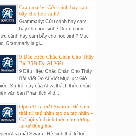
Grammarly: Cứu cánh hay cạm
bẫy cho học sinh?
Grammarly: Cứu cánh hay cạm
bẫy cho học sinh? Grammarly:
ứu cánh hay cạm bẫy cho học sinh? Mục
ục: Grammarly là gì...
9 Dấu Hiệu Chắc Chắn Cho Thấy
Bài Viết Do AI Viết
9 Dấu Hiệu Chắc Chắn Cho Thấy
Bài Viết Do AI Viết Mục lục: Giới
hiệu: Sự trỗi dậy của AI và thách thức nhận
iện văn bản Phân tích ví d...
OpenAI ra mắt Swarm: Hệ sinh
thái trí tuệ nhân tạo đa tác nhân –
Cơ hội và thách thức cho tương
lai tự động hóa
penAI ra mắt Swarm: Hệ sinh thái trí tuệ