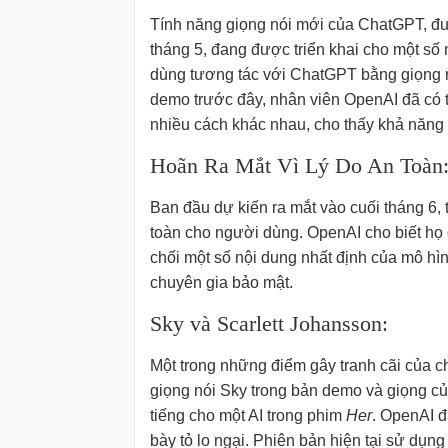
Tính năng giọng nói mới của ChatGPT, đượ
tháng 5, đang được triển khai cho một s
dùng tương tác với ChatGPT bằng giọng n
demo trước đây, nhân viên OpenAI đã có t
nhiều cách khác nhau, cho thấy khả năng 
Hoãn Ra Mắt Vì Lý Do An Toàn
Ban đầu dự kiến ra mắt vào cuối tháng 6, 
toàn cho người dùng. OpenAI cho biết họ đ
chối một số nội dung nhất định của mô hì
chuyên gia bảo mật.
Sky và Scarlett Johansson:
Một trong những điểm gây tranh cãi của c
giọng nói Sky trong bản demo và giọng củ
tiếng cho một AI trong phim
Her
. OpenAI đ
bày tỏ lo ngại. Phiên bản hiện tại sử dụn