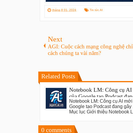
tháng 8 01, 2024
Tin tức AI
Next
AGI: Cuộc cách mạng công nghệ chỉ
cách chúng ta vài năm?
Related Posts
Notebook LM: Công cụ AI
của Google tạo Podcast đan
Notebook LM: Công cụ AI mới
sốt
Google tạo Podcast đang gây 
Mục lục Giới thiệu Notebook
0
comments