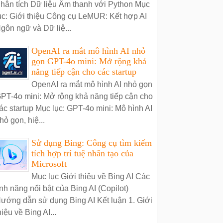
hân tích Dữ liệu Âm thanh với Python Mục
ục: Giới thiệu Công cụ LeMUR: Kết hợp AI
gôn ngữ và Dữ liệ...
OpenAI ra mắt mô hình AI nhỏ
gọn GPT-4o mini: Mở rộng khả
năng tiếp cận cho các startup
OpenAI ra mắt mô hình AI nhỏ gọn
PT-4o mini: Mở rộng khả năng tiếp cận cho
ác startup Mục lục: GPT-4o mini: Mô hình AI
hỏ gọn, hiệ...
Sử dụng Bing: Công cụ tìm kiếm
tích hợp trí tuệ nhân tạo của
Microsoft
Mục lục Giới thiệu về Bing AI Các
ính năng nổi bật của Bing AI (Copilot)
ướng dẫn sử dụng Bing AI Kết luận 1. Giới
hiệu về Bing AI...