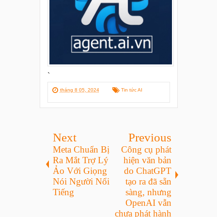
`
tháng 8 05, 2024
Tin tức AI
Next
Previous
Meta Chuẩn Bị
Công cụ phát
Ra Mắt Trợ Lý
hiện văn bản
Ảo Với Giọng
do ChatGPT
Nói Người Nổi
tạo ra đã sẵn
Tiếng
sàng, nhưng
OpenAI vẫn
chưa phát hành