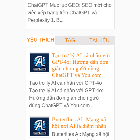
ChatGPT Mục lục GEO: SEO mới cho
việc xếp hạng trên ChatGPT và
Perplexity 1. B...
YÊU THÍCH
TAG
TÀI LIỆU
Tạo trợ lý AI cá nhân với
GPT-4o: Hướng dẫn đơn
giản cho người dùng
ChatGPT và You.com
Tạo trợ lý AI cá nhân với GPT-4o
Tạo trợ lý AI cá nhân với GPT-4o:
Hướng dẫn đơn giản cho người
dùng ChatGPT và You.com ...
Butterflies AI: Mạng xã
hội nơi AI là điểm nhấn
Butterflies AI: Mạng xã hội