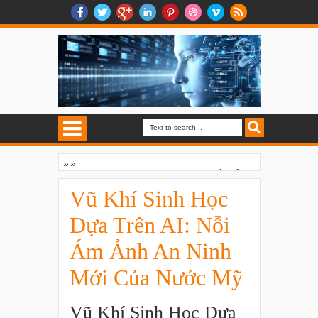
»
»
Vũ Khí Sinh Học Dựa Trên AI: Nỗi Ám Ảnh
An Ninh Mới Của Nước Mỹ
Vũ Khí Sinh Học
Dựa Trên AI: Nỗi
Ám Ảnh An Ninh
Mới Của Nước Mỹ
Vũ Khí Sinh Học Dựa