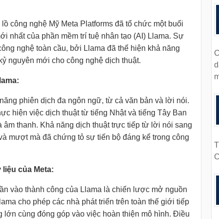
 lồ công nghệ Mỹ Meta Platforms đã tổ chức một buổi
mới nhất của phần mềm trí tuệ nhân tạo (AI) Llama. Sự
 công nghệ toàn cầu, bởi Llama đã thể hiện khả năng
C
 kỷ nguyên mới cho công nghệ dịch thuật.
d
m
lama:
năng phiên dịch đa ngôn ngữ, từ cả văn bản và lời nói.
hực hiện việc dịch thuật từ tiếng Nhật và tiếng Tây Ban
âm thanh. Khả năng dịch thuật trực tiếp từ lời nói sang
và mượt mà đã chứng tỏ sự tiến bộ đáng kể trong công
T
C
 liệu của Meta:
hần vào thành công của Llama là chiến lược mở nguồn
ma cho phép các nhà phát triển trên toàn thế giới tiếp
g lớn cùng đóng góp vào việc hoàn thiện mô hình. Điều