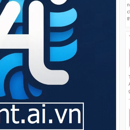
n
c
t
.