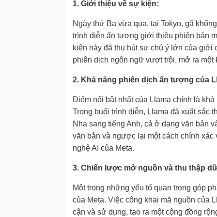
1. Giới thiệu về sự kiện:
Ngày thứ Ba vừa qua, tại Tokyo, gã khổng
trình diễn ấn tượng giới thiệu phiên bản 
kiện này đã thu hút sự chú ý lớn của giới
phiên dịch ngôn ngữ vượt trội, mở ra một
2. Khả năng phiên dịch ấn tượng của L
Điểm nổi bật nhất của Llama chính là khả 
Trong buổi trình diễn, Llama đã xuất sắc t
Nha sang tiếng Anh, cả ở dạng văn bản và 
văn bản và ngược lại một cách chính xác 
nghệ AI của Meta.
3. Chiến lược mở nguồn và thu thập dữ
Một trong những yếu tố quan trọng góp p
của Meta. Việc công khai mã nguồn của Lla
cận và sử dụng, tạo ra một cộng đồng rộn