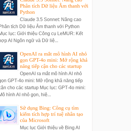
Phân tích Dữ liệu Âm thanh với
Python
Claude 3.5 Sonnet: Nâng cao
Phân tích Dữ liệu Âm thanh với Python
Mục lục: Giới thiệu Công cụ LeMUR: Kết
hợp AI Ngôn ngữ và Dữ liệ...
OpenAI ra mắt mô hình AI nhỏ
gọn GPT-4o mini: Mở rộng khả
năng tiếp cận cho các startup
OpenAI ra mắt mô hình AI nhỏ
gọn GPT-4o mini: Mở rộng khả năng tiếp
cận cho các startup Mục lục: GPT-4o mini:
Mô hình AI nhỏ gọn, hiệ...
Sử dụng Bing: Công cụ tìm
kiếm tích hợp trí tuệ nhân tạo
của Microsoft
Mục lục Giới thiệu về Bing AI