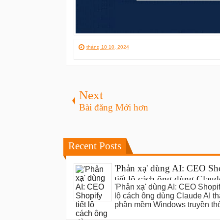
tháng 10 10, 2024
Next
Bài đăng Mới hơn
Recent Posts
'Phản xạ' dùng AI: CEO Sh
tiết lộ cách ông dùng Claud
'Phản xạ' dùng AI: CEO Shopify
thay thế phần mềm Windo
lộ cách ông dùng Claude AI th
truyền thống
phần mềm Windows truyền th