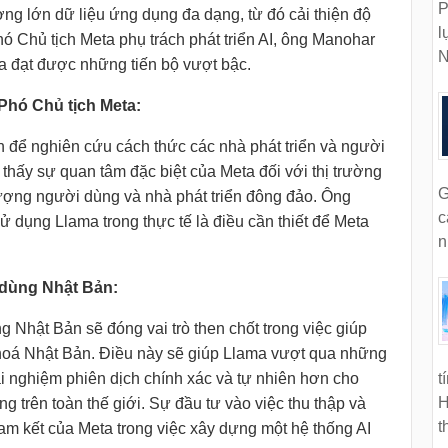
P
ng lớn dữ liệu ứng dụng đa dạng, từ đó cải thiện độ
l
ó Chủ tịch Meta phụ trách phát triển AI, ông Manohar
N
ma đạt được những tiến bộ vượt bậc.
Phó Chủ tịch Meta:
ản để nghiên cứu cách thức các nhà phát triển và người
hấy sự quan tâm đặc biệt của Meta đối với thị trường
G
lượng người dùng và nhà phát triển đông đảo. Ông
c
ử dụng Llama trong thực tế là điều cần thiết để Meta
n
 dùng Nhật Bản:
g Nhật Bản sẽ đóng vai trò then chốt trong việc giúp
hoá Nhật Bản. Điều này sẽ giúp Llama vượt qua những
ải nghiệm phiên dịch chính xác và tự nhiên hơn cho
t
H
trên toàn thế giới. Sự đầu tư vào việc thu thập và
t
am kết của Meta trong việc xây dựng một hệ thống AI