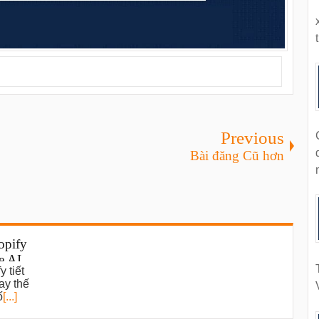
t
Previous
Bài đăng Cũ hơn
opify
e AI
 tiết
ws
ay thế
ố
[...]