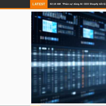
LATEST
02:10 AM
'Phản xạ' dùng AI: CEO Shopify tiết 