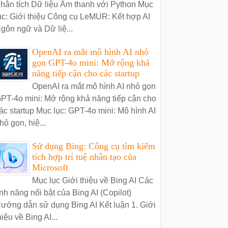
hân tích Dữ liệu Âm thanh với Python Mục
ục: Giới thiệu Công cụ LeMUR: Kết hợp AI
gôn ngữ và Dữ liệ...
OpenAI ra mắt mô hình AI nhỏ
gọn GPT-4o mini: Mở rộng khả
năng tiếp cận cho các startup
OpenAI ra mắt mô hình AI nhỏ gọn
PT-4o mini: Mở rộng khả năng tiếp cận cho
ác startup Mục lục: GPT-4o mini: Mô hình AI
hỏ gọn, hiệ...
Sử dụng Bing: Công cụ tìm kiếm
tích hợp trí tuệ nhân tạo của
Microsoft
Mục lục Giới thiệu về Bing AI Các
ính năng nổi bật của Bing AI (Copilot)
ướng dẫn sử dụng Bing AI Kết luận 1. Giới
hiệu về Bing AI...