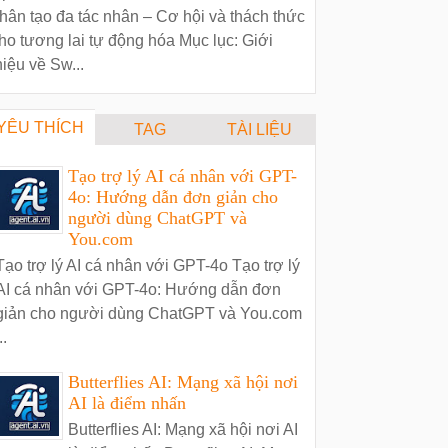
hân tạo đa tác nhân – Cơ hội và thách thức
ho tương lai tự động hóa Mục lục: Giới
hiệu về Sw...
YÊU THÍCH
TAG
TÀI LIỆU
Tạo trợ lý AI cá nhân với GPT-
4o: Hướng dẫn đơn giản cho
người dùng ChatGPT và
You.com
Tạo trợ lý AI cá nhân với GPT-4o Tạo trợ lý
AI cá nhân với GPT-4o: Hướng dẫn đơn
giản cho người dùng ChatGPT và You.com
..
Butterflies AI: Mạng xã hội nơi
AI là điểm nhấn
Butterflies AI: Mạng xã hội nơi AI