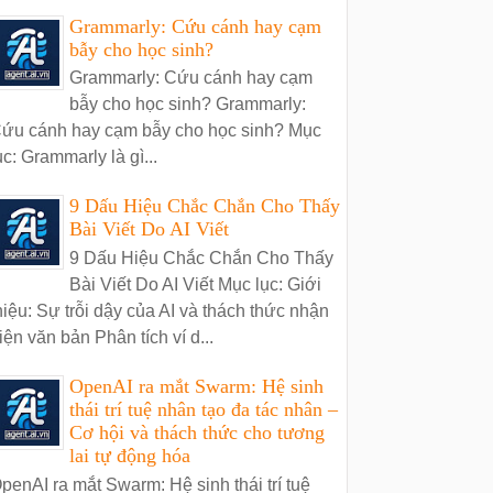
Grammarly: Cứu cánh hay cạm
bẫy cho học sinh?
Grammarly: Cứu cánh hay cạm
bẫy cho học sinh? Grammarly:
ứu cánh hay cạm bẫy cho học sinh? Mục
ục: Grammarly là gì...
9 Dấu Hiệu Chắc Chắn Cho Thấy
Bài Viết Do AI Viết
9 Dấu Hiệu Chắc Chắn Cho Thấy
Bài Viết Do AI Viết Mục lục: Giới
hiệu: Sự trỗi dậy của AI và thách thức nhận
iện văn bản Phân tích ví d...
OpenAI ra mắt Swarm: Hệ sinh
thái trí tuệ nhân tạo đa tác nhân –
Cơ hội và thách thức cho tương
lai tự động hóa
penAI ra mắt Swarm: Hệ sinh thái trí tuệ