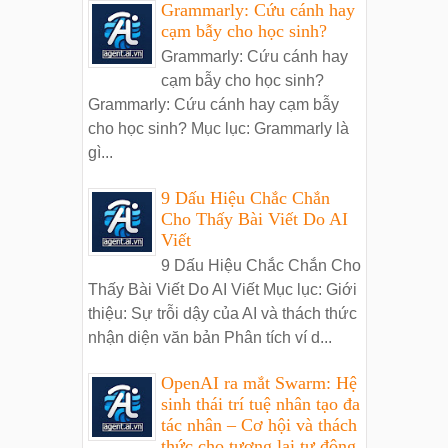
Grammarly: Cứu cánh hay
cạm bẫy cho học sinh?
Grammarly: Cứu cánh hay
cạm bẫy cho học sinh?
Grammarly: Cứu cánh hay cạm bẫy
cho học sinh? Mục lục: Grammarly là
gì...
9 Dấu Hiệu Chắc Chắn
Cho Thấy Bài Viết Do AI
Viết
9 Dấu Hiệu Chắc Chắn Cho
Thấy Bài Viết Do AI Viết Mục lục: Giới
thiệu: Sự trỗi dậy của AI và thách thức
nhận diện văn bản Phân tích ví d...
OpenAI ra mắt Swarm: Hệ
sinh thái trí tuệ nhân tạo đa
tác nhân – Cơ hội và thách
thức cho tương lai tự động