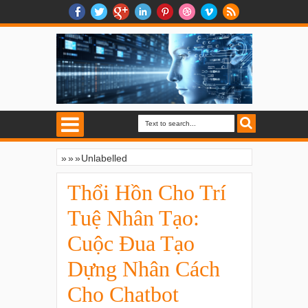
»
»
»
Unlabelled
Thổi Hồn Cho Trí Tuệ Nhân Tạo: Cuộc
Đua Tạo Dựng Nhân Cách Cho Chatbot
Thổi Hồn Cho Trí
Tuệ Nhân Tạo:
Cuộc Đua Tạo
Dựng Nhân Cách
Cho Chatbot