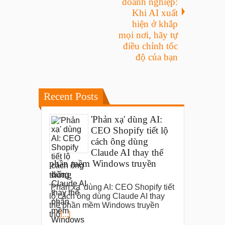
doanh nghiệp:
Khi AI xuất
hiện ở khắp
mọi nơi, hãy tự
điều chỉnh tốc
độ của bạn
Recent Posts
'Phản xạ' dùng AI:
CEO Shopify tiết lộ
cách ông dùng
Claude AI thay thế
phần mềm Windows truyền
thống
'Phản xạ' dùng AI: CEO Shopify tiết
lộ cách ông dùng Claude AI thay
thế phần mềm Windows truyền
thố
[...]