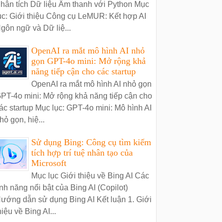
hân tích Dữ liệu Âm thanh với Python Mục
ục: Giới thiệu Công cụ LeMUR: Kết hợp AI
gôn ngữ và Dữ liệ...
OpenAI ra mắt mô hình AI nhỏ
gọn GPT-4o mini: Mở rộng khả
năng tiếp cận cho các startup
OpenAI ra mắt mô hình AI nhỏ gọn
PT-4o mini: Mở rộng khả năng tiếp cận cho
ác startup Mục lục: GPT-4o mini: Mô hình AI
hỏ gọn, hiệ...
Sử dụng Bing: Công cụ tìm kiếm
tích hợp trí tuệ nhân tạo của
Microsoft
Mục lục Giới thiệu về Bing AI Các
ính năng nổi bật của Bing AI (Copilot)
ướng dẫn sử dụng Bing AI Kết luận 1. Giới
hiệu về Bing AI...