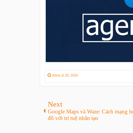
tháng 11 05, 2024
Next
Google Maps và Waze: Cách mạng h
đồ với trí tuệ nhân tạo