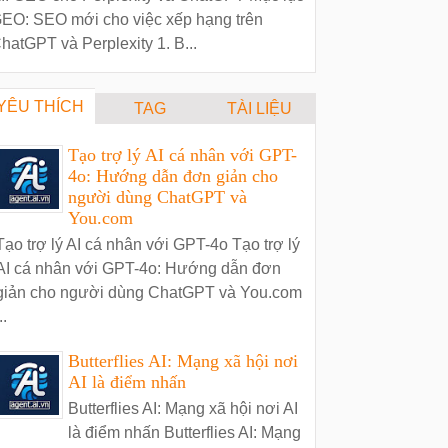
EO: SEO mới cho việc xếp hạng trên
hatGPT và Perplexity 1. B...
YÊU THÍCH
TAG
TÀI LIỆU
Tạo trợ lý AI cá nhân với GPT-
4o: Hướng dẫn đơn giản cho
người dùng ChatGPT và
You.com
Tạo trợ lý AI cá nhân với GPT-4o Tạo trợ lý
AI cá nhân với GPT-4o: Hướng dẫn đơn
giản cho người dùng ChatGPT và You.com
..
Butterflies AI: Mạng xã hội nơi
AI là điểm nhấn
Butterflies AI: Mạng xã hội nơi AI
là điểm nhấn Butterflies AI: Mạng