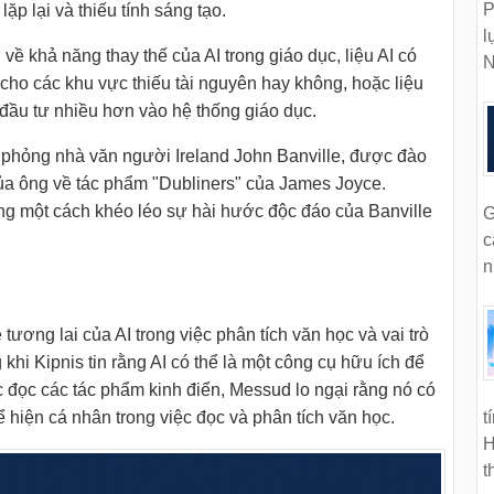
P
ặp lại và thiếu tính sáng tạo.
l
về khả năng thay thế của AI trong giáo dục, liệu AI có
N
cho các khu vực thiếu tài nguyên hay không, hoặc liệu
 đầu tư nhiều hơn vào hệ thống giáo dục.
ô phỏng nhà văn người Ireland John Banville, được đào
 của ông về tác phẩm "Dubliners" của James Joyce.
ng một cách khéo léo sự hài hước độc đáo của Banville
G
c
n
 tương lai của AI trong việc phân tích văn học và vai trò
g khi Kipnis tin rằng AI có thể là một công cụ hữu ích để
c đọc các tác phẩm kinh điển, Messud lo ngại rằng nó có
ể hiện cá nhân trong việc đọc và phân tích văn học.
t
H
t