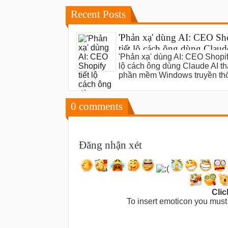
Recent Posts
'Phản xạ' dùng AI: CEO Sh
tiết lộ cách ông dùng Claud
'Phản xạ' dùng AI: CEO Shopify
thay thế phần mềm Windo
lộ cách ông dùng Claude AI th
truyền thống
phần mềm Windows truyền th
0
comments
Đăng nhận xét
Clic
To insert emoticon you must