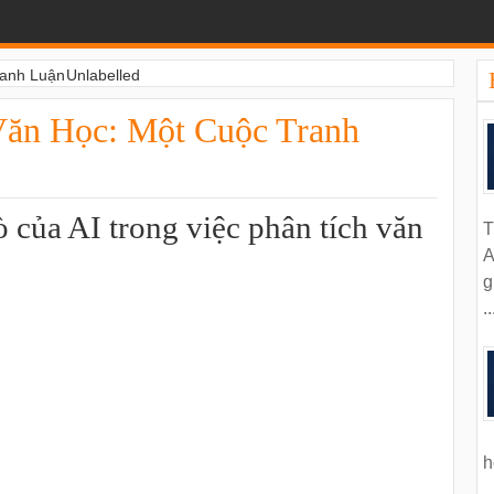
ranh Luận
Unlabelled
Văn Học: Một Cuộc Tranh
ò của AI trong việc phân tích văn
T
A
g
..
h