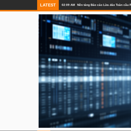
LATEST
02:09 AM
Nền tảng Báo cáo Lừa đảo Toàn cầu R