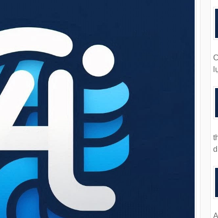
C
l
t
d
A