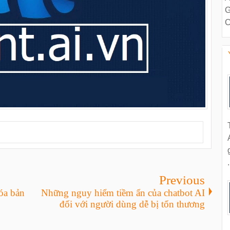
G
C
.
Previous
óa bản
Những nguy hiểm tiềm ẩn của chatbot AI
đối với người dùng dễ bị tổn thương