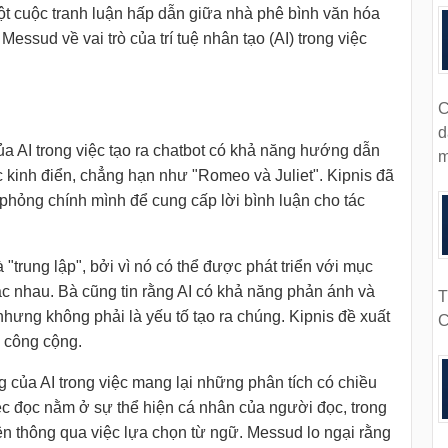
ột cuộc tranh luận hấp dẫn giữa nhà phê bình văn hóa
essud về vai trò của trí tuệ nhân tạo (AI) trong việc
C
d
ủa AI trong việc tạo ra chatbot có khả năng hướng dẫn
m
 kinh điển, chẳng hạn như "Romeo và Juliet". Kipnis đã
 phỏng chính mình để cung cấp lời bình luận cho tác
"trung lập", bởi vì nó có thể được phát triển với mục
ác nhau. Bà cũng tin rằng AI có khả năng phản ánh và
T
nhưng không phải là yếu tố tạo ra chúng. Kipnis đề xuất
C
h công cộng.
 của AI trong việc mang lại những phân tích có chiều
iệc đọc nằm ở sự thể hiện cá nhân của người đọc, trong
n thông qua việc lựa chọn từ ngữ. Messud lo ngại rằng