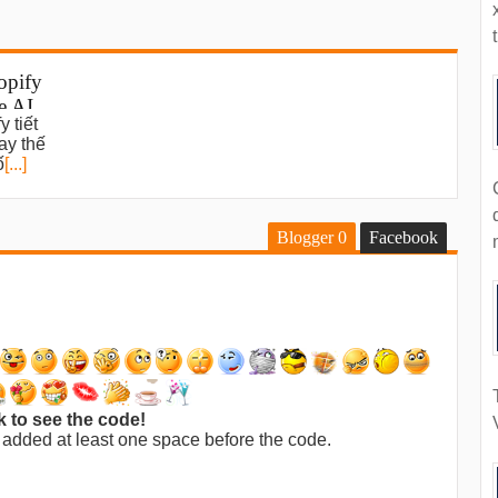
t
opify
e AI
 tiết
ws
ay thế
ố
[...]
Blogger
0
Facebook
k to see the code!
 added at least one space before the code.