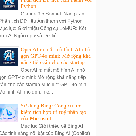
Python
Claude 3.5 Sonnet: Nâng cao
Phân tích Dữ liệu Âm thanh với Python
Mục lục: Giới thiệu Công cụ LeMUR: Kết
hợp AI Ngôn ngữ và Dữ liệ...
OpenAI ra mắt mô hình AI nhỏ
gọn GPT-4o mini: Mở rộng khả
năng tiếp cận cho các startup
OpenAI ra mắt mô hình AI nhỏ
gọn GPT-4o mini: Mở rộng khả năng tiếp
cận cho các startup Mục lục: GPT-4o mini:
Mô hình AI nhỏ gọn, hiệ...
Sử dụng Bing: Công cụ tìm
kiếm tích hợp trí tuệ nhân tạo
của Microsoft
Mục lục Giới thiệu về Bing AI
Các tính năng nổi bật của Bing AI (Copilot)