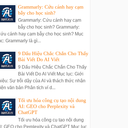
Grammarly: Cứu cánh hay cạm
bẫy cho học sinh?
Grammarly: Cứu cánh hay cạm
bẫy cho học sinh? Grammarly:
ứu cánh hay cạm bẫy cho học sinh? Mục
ục: Grammarly là gì...
9 Dấu Hiệu Chắc Chắn Cho Thấy
Bài Viết Do AI Viết
9 Dấu Hiệu Chắc Chắn Cho Thấy
Bài Viết Do AI Viết Mục lục: Giới
hiệu: Sự trỗi dậy của AI và thách thức nhận
iện văn bản Phân tích ví d...
Tối ưu hóa công cụ tạo nội dung
AI: GEO cho Perplexity và
ChatGPT
Tối ưu hóa công cụ tạo nội dung
I: GEO cho Perplexity và ChatGPT Mục lục