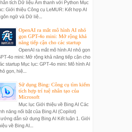
hân tích Dữ liệu Âm thanh với Python Mục
ục: Giới thiệu Công cụ LeMUR: Kết hợp AI
gôn ngữ và Dữ liệ...
OpenAI ra mắt mô hình AI nhỏ
gọn GPT-4o mini: Mở rộng khả
năng tiếp cận cho các startup
OpenAI ra mắt mô hình AI nhỏ gọn
PT-4o mini: Mở rộng khả năng tiếp cận cho
ác startup Mục lục: GPT-4o mini: Mô hình AI
hỏ gọn, hiệ...
Sử dụng Bing: Công cụ tìm kiếm
tích hợp trí tuệ nhân tạo của
Microsoft
Mục lục Giới thiệu về Bing AI Các
ính năng nổi bật của Bing AI (Copilot)
ướng dẫn sử dụng Bing AI Kết luận 1. Giới
hiệu về Bing AI...