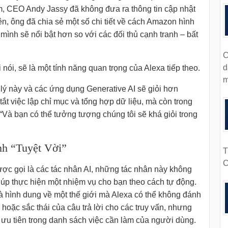
 CEO Andy Jassy đã không đưa ra thông tin cập nhật
ên, ông đã chia sẻ một số chi tiết về cách Amazon hình
a mình sẽ nổi bật hơn so với các đối thủ cạnh tranh – bất
C
d
i nói, sẽ là một tính năng quan trọng của Alexa tiếp theo.
m
ợ lý này và các ứng dụng Generative AI sẽ giỏi hơn
 tắt việc lập chỉ mục và tổng hợp dữ liệu, mà còn trong
 “Và bạn có thể tưởng tượng chúng tôi sẽ khá giỏi trong
h “Tuyệt Vời”
T
C
ợc gọi là các tác nhân AI, những tác nhân này không
giúp thực hiện một nhiệm vụ cho bạn theo cách tự động.
là hình dung về một thế giới mà Alexa có thể không đánh
hoặc sắc thái của câu trả lời cho các truy vấn, nhưng
ưu tiên trong danh sách việc cần làm của người dùng.