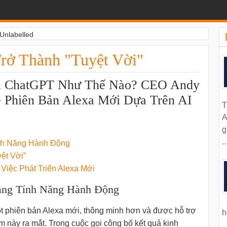
Unlabelled
ở Thành "Tuyệt Vời"
i ChatGPT Như Thế Nào? CEO Andy
ề Phiên Bản Alexa Mới Dựa Trên AI
T
A
g
..
ính Năng Hành Động
ệt Vời”
iệc Phát Triển Alexa Mới
ang Tính Năng Hành Động
 phiên bản Alexa mới, thông minh hơn và được hỗ trợ
h
m này ra mắt. Trong cuộc gọi công bố kết quả kinh