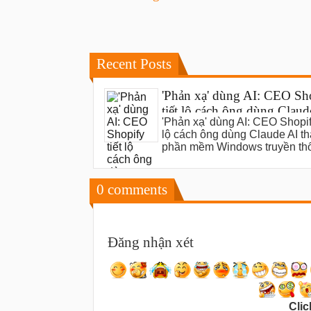
Recent Posts
'Phản xạ' dùng AI: CEO Sh
tiết lộ cách ông dùng Claud
'Phản xạ' dùng AI: CEO Shopify
thay thế phần mềm Windo
lộ cách ông dùng Claude AI th
truyền thống
phần mềm Windows truyền th
0
comments
Đăng nhận xét
Clic