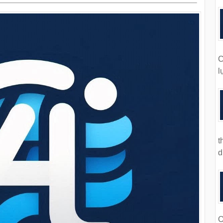
C
l
t
d
O