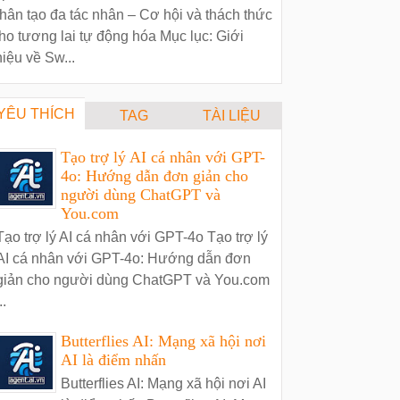
hân tạo đa tác nhân – Cơ hội và thách thức
ho tương lai tự động hóa Mục lục: Giới
hiệu về Sw...
YÊU THÍCH
TAG
TÀI LIỆU
Tạo trợ lý AI cá nhân với GPT-
4o: Hướng dẫn đơn giản cho
người dùng ChatGPT và
You.com
Tạo trợ lý AI cá nhân với GPT-4o Tạo trợ lý
AI cá nhân với GPT-4o: Hướng dẫn đơn
giản cho người dùng ChatGPT và You.com
..
Butterflies AI: Mạng xã hội nơi
AI là điểm nhấn
Butterflies AI: Mạng xã hội nơi AI