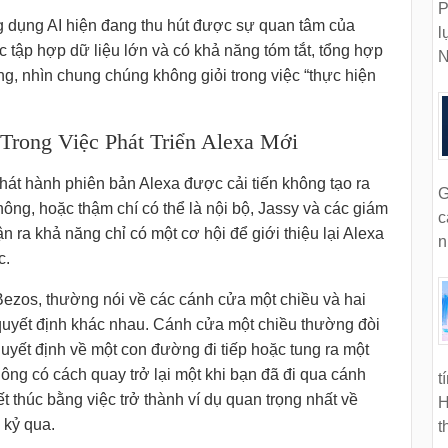
P
dụng AI hiện đang thu hút được sự quan tâm của
l
c tập hợp dữ liệu lớn và có khả năng tóm tắt, tổng hợp
N
rằng, nhìn chung chúng không giỏi trong việc “thực hiện
rong Việc Phát Triển Alexa Mới
c phát hành phiên bản Alexa được cải tiến không tạo ra
G
hông, hoặc thậm chí có thể là nội bộ, Jassy và các giám
c
n ra khả năng chỉ có một cơ hội để giới thiệu lại Alexa
n
c.
Bezos, thường nói về các cánh cửa một chiều và hai
 quyết định khác nhau. Cánh cửa một chiều thường đòi
quyết định về một con đường đi tiếp hoặc tung ra một
hông có cách quay trở lại một khi bạn đã đi qua cánh
t
t thúc bằng việc trở thành ví dụ quan trọng nhất về
H
 kỷ qua.
t