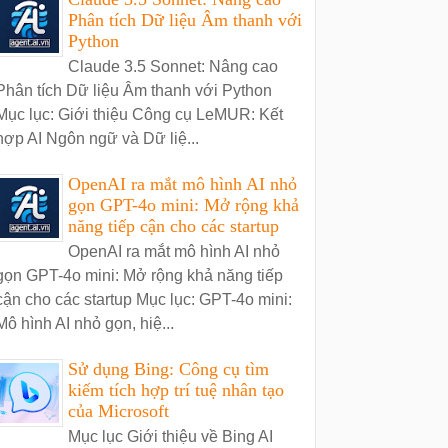
Phân tích Dữ liệu Âm thanh với
Python
Claude 3.5 Sonnet: Nâng cao
Phân tích Dữ liệu Âm thanh với Python
Mục lục: Giới thiệu Công cụ LeMUR: Kết
hợp AI Ngôn ngữ và Dữ liệ...
OpenAI ra mắt mô hình AI nhỏ
gọn GPT-4o mini: Mở rộng khả
năng tiếp cận cho các startup
OpenAI ra mắt mô hình AI nhỏ
gọn GPT-4o mini: Mở rộng khả năng tiếp
cận cho các startup Mục lục: GPT-4o mini:
Mô hình AI nhỏ gọn, hiệ...
Sử dụng Bing: Công cụ tìm
kiếm tích hợp trí tuệ nhân tạo
của Microsoft
Mục lục Giới thiệu về Bing AI