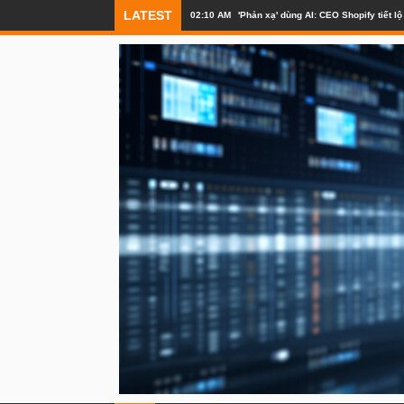
LATEST
02:10 AM
'Phản xạ' dùng AI: CEO Shopify tiết 