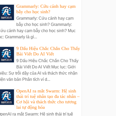
Grammarly: Cứu cánh hay cạm
bẫy cho học sinh?
Grammarly: Cứu cánh hay cạm
bẫy cho học sinh? Grammarly:
ứu cánh hay cạm bẫy cho học sinh? Mục
ục: Grammarly là gì...
9 Dấu Hiệu Chắc Chắn Cho Thấy
Bài Viết Do AI Viết
9 Dấu Hiệu Chắc Chắn Cho Thấy
Bài Viết Do AI Viết Mục lục: Giới
hiệu: Sự trỗi dậy của AI và thách thức nhận
iện văn bản Phân tích ví d...
OpenAI ra mắt Swarm: Hệ sinh
thái trí tuệ nhân tạo đa tác nhân –
Cơ hội và thách thức cho tương
lai tự động hóa
penAI ra mắt Swarm: Hệ sinh thái trí tuệ