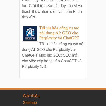
Cho Thấy Bài Viết Do AI Viết Mục
lục: Giới thiệu: Sự trỗi dậy của AI và
thách thức nhận diện văn bản Phân
tích ví d...
Tối ưu hóa công cụ tạo
nội dung AI: GEO cho
Perplexity và ChatGPT
Tối ưu hóa công cụ tạo nội
dung AI: GEO cho Perplexity và
ChatGPT Mục lục GEO: SEO mới
cho việc xếp hạng trên ChatGPT và
Perplexity 1. B...
Giới thiệu
Sitemap