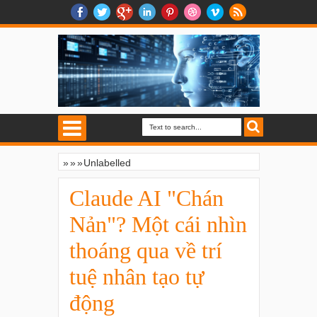
»
»
»
Unlabelled
Claude AI "Chán Nản"? Một cái nhìn
thoáng qua về trí tuệ nhân tạo tự động
Claude AI "Chán
Nản"? Một cái nhìn
thoáng qua về trí
tuệ nhân tạo tự
động