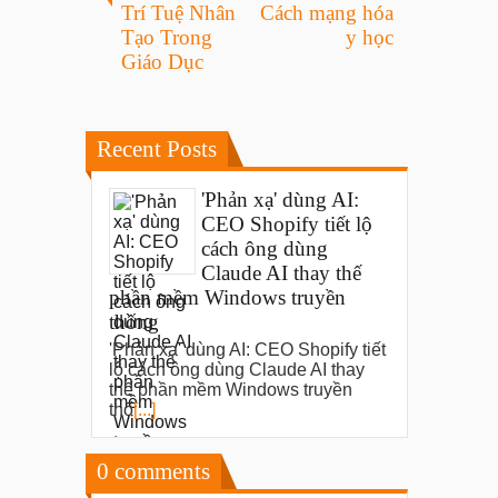
Trí Tuệ Nhân
Cách mạng hóa
Tạo Trong
y học
Giáo Dục
Recent Posts
'Phản xạ' dùng AI:
CEO Shopify tiết lộ
cách ông dùng
Claude AI thay thế
phần mềm Windows truyền
thống
'Phản xạ' dùng AI: CEO Shopify tiết
lộ cách ông dùng Claude AI thay
thế phần mềm Windows truyền
thố
[...]
0
comments