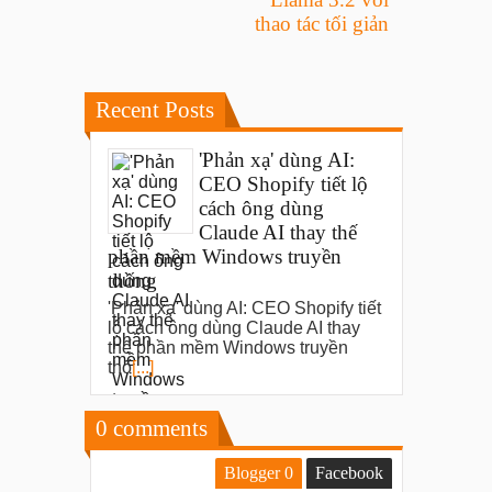
thao tác tối giản
Recent Posts
'Phản xạ' dùng AI:
CEO Shopify tiết lộ
cách ông dùng
Claude AI thay thế
phần mềm Windows truyền
thống
'Phản xạ' dùng AI: CEO Shopify tiết
lộ cách ông dùng Claude AI thay
thế phần mềm Windows truyền
thố
[...]
0
comments
Blogger
0
Facebook