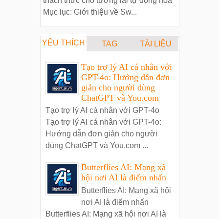
thách thức cho tương lai tự động hóa
Mục lục: Giới thiệu về Sw...
YÊU THÍCH
TAG
TÀI LIỆU
Tạo trợ lý AI cá nhân với
GPT-4o: Hướng dẫn đơn
giản cho người dùng
ChatGPT và You.com
Tạo trợ lý AI cá nhân với GPT-4o
Tạo trợ lý AI cá nhân với GPT-4o:
Hướng dẫn đơn giản cho người
dùng ChatGPT và You.com ...
Butterflies AI: Mạng xã
hội nơi AI là điểm nhấn
Butterflies AI: Mạng xã hội
nơi AI là điểm nhấn
Butterflies AI: Mạng xã hội nơi AI là