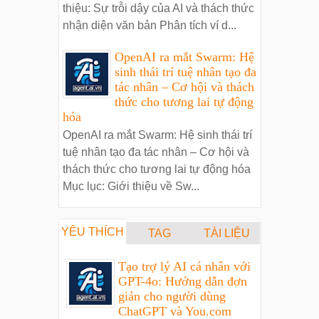
thiệu: Sự trỗi dậy của AI và thách thức
nhận diện văn bản Phân tích ví d...
OpenAI ra mắt Swarm: Hệ
sinh thái trí tuệ nhân tạo đa
tác nhân – Cơ hội và thách
thức cho tương lai tự động
hóa
OpenAI ra mắt Swarm: Hệ sinh thái trí
tuệ nhân tạo đa tác nhân – Cơ hội và
thách thức cho tương lai tự động hóa
Mục lục: Giới thiệu về Sw...
YÊU THÍCH
TAG
TÀI LIỆU
Tạo trợ lý AI cá nhân với
GPT-4o: Hướng dẫn đơn
giản cho người dùng
ChatGPT và You.com