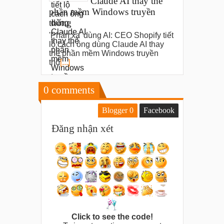
Claude AI thay thế
phần mềm Windows truyền
thống
'Phản xạ' dùng AI: CEO Shopify tiết
lộ cách ông dùng Claude AI thay
thế phần mềm Windows truyền
thố
[...]
0
comments
Blogger
0
Facebook
Đăng nhận xét
Click to see the code!