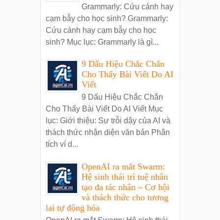
Grammarly: Cứu cánh hay
cạm bẫy cho học sinh? Grammarly:
Cứu cánh hay cạm bẫy cho học
sinh? Mục lục: Grammarly là gì...
9 Dấu Hiệu Chắc Chắn
Cho Thấy Bài Viết Do AI
Viết
9 Dấu Hiệu Chắc Chắn
Cho Thấy Bài Viết Do AI Viết Mục
lục: Giới thiệu: Sự trỗi dậy của AI và
thách thức nhận diện văn bản Phân
tích ví d...
OpenAI ra mắt Swarm:
Hệ sinh thái trí tuệ nhân
tạo đa tác nhân – Cơ hội
và thách thức cho tương
lai tự động hóa