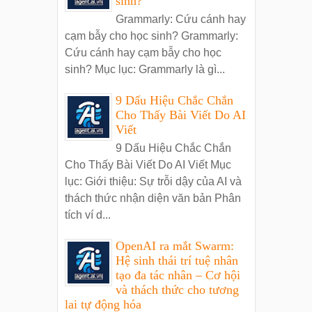
sinh?
Grammarly: Cứu cánh hay
cạm bẫy cho học sinh? Grammarly:
Cứu cánh hay cạm bẫy cho học
sinh? Mục lục: Grammarly là gì...
9 Dấu Hiệu Chắc Chắn
Cho Thấy Bài Viết Do AI
Viết
9 Dấu Hiệu Chắc Chắn
Cho Thấy Bài Viết Do AI Viết Mục
lục: Giới thiệu: Sự trỗi dậy của AI và
thách thức nhận diện văn bản Phân
tích ví d...
OpenAI ra mắt Swarm:
Hệ sinh thái trí tuệ nhân
tạo đa tác nhân – Cơ hội
và thách thức cho tương
lai tự động hóa