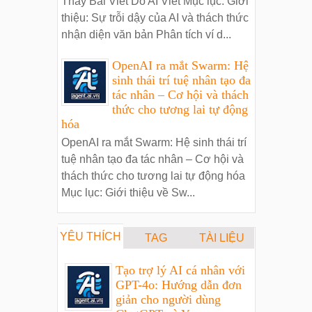
Thấy Bài Viết Do AI Viết Mục lục: Giới
thiệu: Sự trỗi dậy của AI và thách thức
nhận diện văn bản Phân tích ví d...
OpenAI ra mắt Swarm: Hệ
sinh thái trí tuệ nhân tạo đa
tác nhân – Cơ hội và thách
thức cho tương lai tự động
hóa
OpenAI ra mắt Swarm: Hệ sinh thái trí
tuệ nhân tạo đa tác nhân – Cơ hội và
thách thức cho tương lai tự động hóa
Mục lục: Giới thiệu về Sw...
YÊU THÍCH
TAG
TÀI LIỆU
Tạo trợ lý AI cá nhân với
GPT-4o: Hướng dẫn đơn
giản cho người dùng