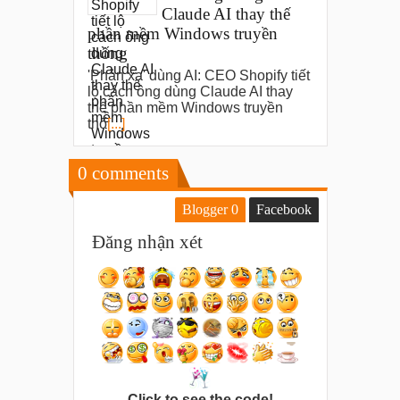
Claude AI thay thế
phần mềm Windows truyền
thống
'Phản xạ' dùng AI: CEO Shopify tiết
lộ cách ông dùng Claude AI thay
thế phần mềm Windows truyền
thố
[...]
0
comments
Blogger
0
Facebook
Đăng nhận xét
Click to see the code!