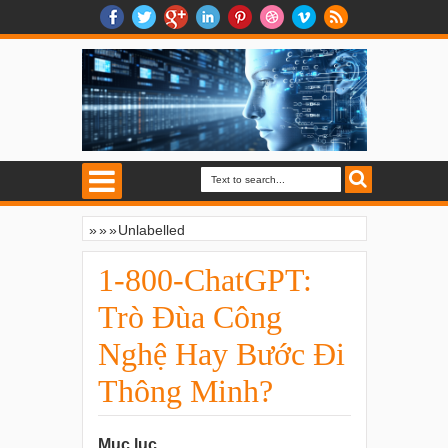
»
»
»
Unlabelled
1-800-ChatGPT: Trò Đùa Công Nghệ Hay
Bước Đi Thông Minh?
1-800-ChatGPT:
Trò Đùa Công
Nghệ Hay Bước Đi
Thông Minh?
Mục lục