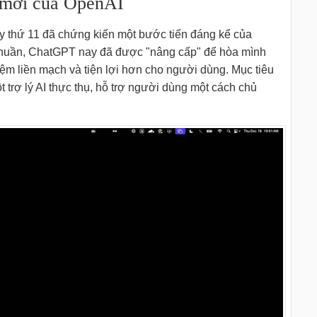
á mới của OpenAI
y thứ 11 đã chứng kiến một bước tiến đáng kể của
thuần, ChatGPT nay đã được "nâng cấp" để hòa mình
iệm liền mạch và tiện lợi hơn cho người dùng. Mục tiêu
trợ lý AI thực thụ, hỗ trợ người dùng một cách chủ