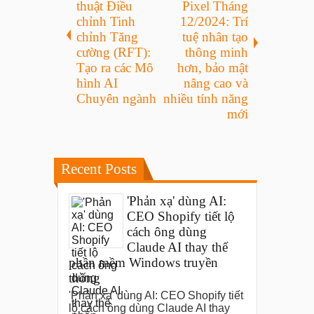
thuật Điều
Pixel Tháng
chỉnh Tinh
12/2024: Trí
chỉnh Tăng
tuệ nhân tạo
cường (RFT):
thông minh
Tạo ra các Mô
hơn, bảo mật
hình AI
nâng cao và
Chuyên ngành
nhiều tính năng
mới
Recent Posts
'Phản xạ' dùng AI:
CEO Shopify tiết lộ
cách ông dùng
Claude AI thay thế
phần mềm Windows truyền
thống
'Phản xạ' dùng AI: CEO Shopify tiết
lộ cách ông dùng Claude AI thay