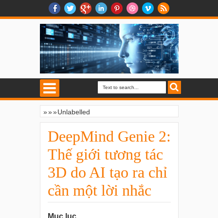
»
»
»
Unlabelled
DeepMind Genie 2: Thế giới tương tác 3D
do AI tạo ra chỉ cần một lời nhắc
DeepMind Genie 2:
Thế giới tương tác
3D do AI tạo ra chỉ
cần một lời nhắc
Mục lục