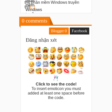
thế phần mềm Windows truyền
thố
[...]
0
comments
Blogger
0
Facebook
Đăng nhận xét
Click to see the code!
To insert emoticon you must
added at least one space before
the code.