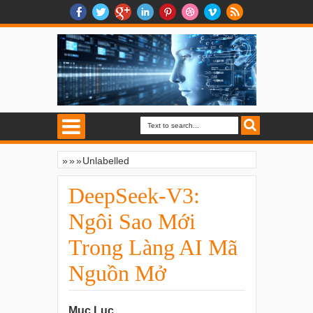
»
»
»
Unlabelled
DeepSeek-V3: Ngôi Sao Mới Trong Làng
AI Mã Nguồn Mở
DeepSeek-V3:
Ngôi Sao Mới
Trong Làng AI Mã
Nguồn Mở
Mục Lục