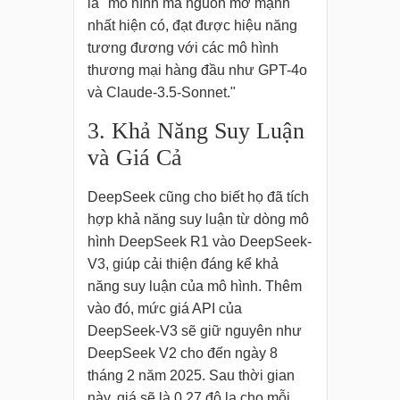
là "mô hình mã nguồn mở mạnh
nhất hiện có, đạt được hiệu năng
tương đương với các mô hình
thương mại hàng đầu như GPT-4o
và Claude-3.5-Sonnet."
3. Khả Năng Suy Luận
và Giá Cả
DeepSeek cũng cho biết họ đã tích
hợp khả năng suy luận từ dòng mô
hình DeepSeek R1 vào DeepSeek-
V3, giúp cải thiện đáng kể khả
năng suy luận của mô hình. Thêm
vào đó, mức giá API của
DeepSeek-V3 sẽ giữ nguyên như
DeepSeek V2 cho đến ngày 8
tháng 2 năm 2025. Sau thời gian
này, giá sẽ là 0,27 đô la cho mỗi