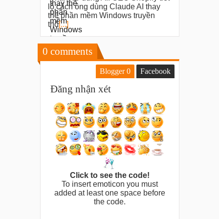
lộ cách ông dùng Claude AI thay
thế phần mềm Windows truyền
thố
[...]
0
comments
Blogger
0
Facebook
Đăng nhận xét
Click to see the code!
To insert emoticon you must
added at least one space before
the code.