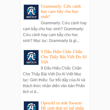
Grammarly: Cứu cánh
hay cạm bẫy cho học
sinh?
Grammarly: Cứu cánh hay
cạm bẫy cho học sinh? Grammarly:
Cứu cánh hay cạm bẫy cho học
sinh? Mục lục: Grammarly là gì...
9 Dấu Hiệu Chắc Chắn
Cho Thấy Bài Viết Do AI
Viết
9 Dấu Hiệu Chắc Chắn
Cho Thấy Bài Viết Do AI Viết Mục
lục: Giới thiệu: Sự trỗi dậy của AI và
thách thức nhận diện văn bản Phân
tích ví d...
OpenAI ra mắt Swarm:
Hệ sinh thái trí tuệ nhân