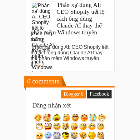
'Phản xạ' dùng AI:
CEO Shopify tiết lộ
cách ông dùng
Claude AI thay thế
phần mềm Windows truyền
thống
'Phản xạ' dùng AI: CEO Shopify tiết
lộ cách ông dùng Claude AI thay
thế phần mềm Windows truyền
thố
[...]
0
comments
Blogger
0
Facebook
Đăng nhận xét