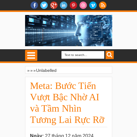
»
»
»
Unlabelled
Meta: Bước Tiến Vượt Bậc Nhờ AI và Tầm
Nhìn Tương Lai Rực Rỡ
Meta: Bước Tiến
Vượt Bậc Nhờ AI
và Tầm Nhìn
Tương Lai Rực Rỡ
Ngày:
27 tháng 12 năm 2024