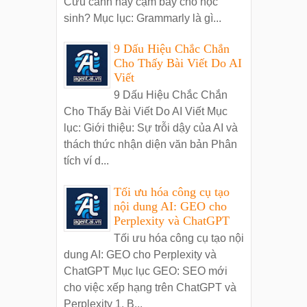
Cứu cánh hay cạm bẫy cho học
sinh? Mục lục: Grammarly là gì...
9 Dấu Hiệu Chắc Chắn
Cho Thấy Bài Viết Do AI
Viết
9 Dấu Hiệu Chắc Chắn
Cho Thấy Bài Viết Do AI Viết Mục
lục: Giới thiệu: Sự trỗi dậy của AI và
thách thức nhận diện văn bản Phân
tích ví d...
Tối ưu hóa công cụ tạo
nội dung AI: GEO cho
Perplexity và ChatGPT
Tối ưu hóa công cụ tạo nội
dung AI: GEO cho Perplexity và
ChatGPT Mục lục GEO: SEO mới
cho việc xếp hạng trên ChatGPT và
Perplexity 1. B...