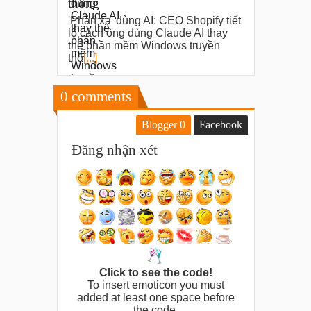
thống
'Phản xạ' dùng AI: CEO Shopify tiết
lộ cách ông dùng Claude AI thay
thế phần mềm Windows truyền
thố
[...]
0
comments
Blogger
0
Facebook
Đăng nhận xét
Click to see the code!
To insert emoticon you must
added at least one space before
the code.