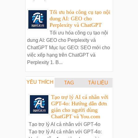
Tối ưu hóa công cụ tạo nội
dung AI: GEO cho
Perplexity và ChatGPT
Tối ưu hóa công cụ tạo nội
dung AI: GEO cho Perplexity và
ChatGPT Mục lục GEO: SEO mới cho
việc xếp hạng trên ChatGPT và
Perplexity 1. B...
YÊU THÍCH
TAG
TÀI LIỆU
Tạo trợ lý AI cá nhân với
GPT-4o: Hướng dẫn đơn
giản cho người dùng
ChatGPT và You.com
Tạo trợ lý AI cá nhân với GPT-4o
Tạo trợ lý AI cá nhân với GPT-4o: