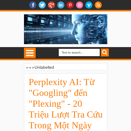
»
»
»
Unlabelled
Perplexity AI: Từ "Googling" đến "Plexing"
- 20 Triệu Lượt Tra Cứu Trong Một Ngày
Perplexity AI: Từ
"Googling" đến
"Plexing" - 20
Triệu Lượt Tra Cứu
Trong Một Ngày