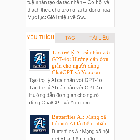
tuệ nhân tạo đa tác nhân – Cơ hội và
thách thức cho tương lai tự động hóa
Mục lục: Giới thiệu về Sw...
YÊU THÍCH
TAG
TÀI LIỆU
Tạo trợ lý AI cá nhân với
GPT-4o: Hướng dẫn đơn
giản cho người dùng
ChatGPT và You.com
Tạo trợ lý AI cá nhân với GPT-4o
Tạo trợ lý AI cá nhân với GPT-4o:
Hướng dẫn đơn giản cho người
dùng ChatGPT và You.com ...
Butterflies AI: Mạng xã
hội nơi AI là điểm nhấn
Butterflies AI: Mạng xã hội
nơi AI là điểm nhấn