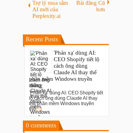
Trợ lý mua sắm
Bài đăng Cũ
AI mới của
hơn
Perplexity.ai
Recent Posts
'Phản xạ' dùng AI:
CEO Shopify tiết lộ
cách ông dùng
Claude AI thay thế
phần mềm Windows truyền
thống
'Phản xạ' dùng AI: CEO Shopify tiết
lộ cách ông dùng Claude AI thay
thế phần mềm Windows truyền
thố
[...]
0
comments