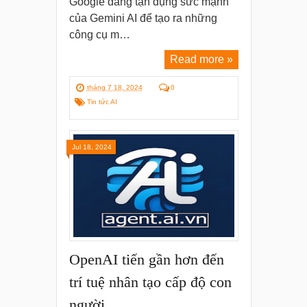
Google đang tận dụng sức mạnh
của Gemini AI để tạo ra những
công cụ m…
Read more »
tháng 7 18, 2024
0
Tin tức AI
Jul 18, 2024
OpenAI tiến gần hơn đến
trí tuệ nhân tạo cấp độ con
người