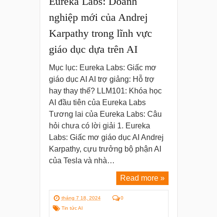
Eureka Labs: Doanh
nghiệp mới của Andrej
Karpathy trong lĩnh vực
giáo dục dựa trên AI
Mục lục: Eureka Labs: Giấc mơ
giáo dục AI AI trợ giảng: Hỗ trợ
hay thay thế? LLM101: Khóa học
AI đầu tiên của Eureka Labs
Tương lai của Eureka Labs: Câu
hỏi chưa có lời giải 1. Eureka
Labs: Giấc mơ giáo dục AI Andrej
Karpathy, cựu trưởng bộ phận AI
của Tesla và nhà…
Read more »
tháng 7 18, 2024
0
Tin tức AI