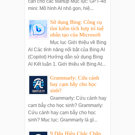
cận cho các startup Mục lục: GPT-4o
mini: Mô hình AI nhỏ gọn, hiệ...
Sử dụng Bing: Công cụ
tìm kiếm tích hợp trí tuệ
nhân tạo của Microsoft
Mục lục Giới thiệu về Bing
AI Các tính năng nổi bật của Bing AI
(Copilot) Hướng dẫn sử dụng Bing
AI Kết luận 1. Giới thiệu về Bing AI...
Grammarly: Cứu cánh
hay cạm bẫy cho học
sinh?
Grammarly: Cứu cánh hay
cạm bẫy cho học sinh? Grammarly:
Cứu cánh hay cạm bẫy cho học
sinh? Mục lục: Grammarly là gì...
9 Dấu Hiệu Chắc Chắn