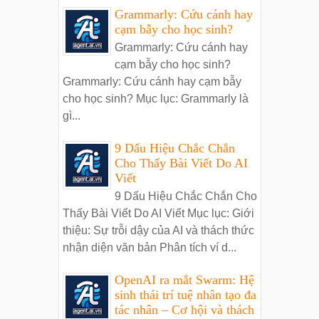
Grammarly: Cứu cánh hay
cạm bẫy cho học sinh?
Grammarly: Cứu cánh hay
cạm bẫy cho học sinh?
Grammarly: Cứu cánh hay cạm bẫy
cho học sinh? Mục lục: Grammarly là
gì...
9 Dấu Hiệu Chắc Chắn
Cho Thấy Bài Viết Do AI
Viết
9 Dấu Hiệu Chắc Chắn Cho
Thấy Bài Viết Do AI Viết Mục lục: Giới
thiệu: Sự trỗi dậy của AI và thách thức
nhận diện văn bản Phân tích ví d...
OpenAI ra mắt Swarm: Hệ
sinh thái trí tuệ nhân tạo đa
tác nhân – Cơ hội và thách