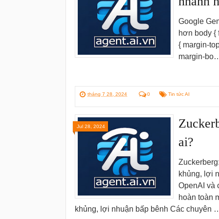
nhanh h
Google Gemi
hơn body { f
{ margin-top:
margin-bo
tháng 7 28, 2024
0
Tin tức AI
Zuckerb
Jul 28, 2024
ai?
Zuckerberg:
khủng, lợi 
OpenAI và c
hoàn toàn m
khủng, lợi nhuận bấp bênh Các chuyên 