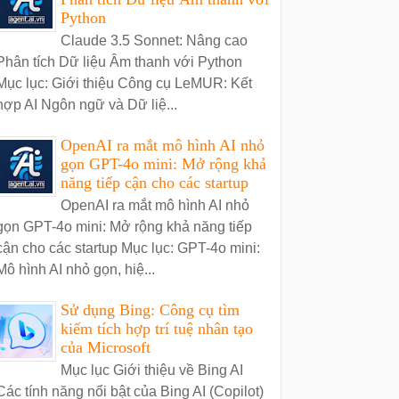
Python
Claude 3.5 Sonnet: Nâng cao
Phân tích Dữ liệu Âm thanh với Python
Mục lục: Giới thiệu Công cụ LeMUR: Kết
hợp AI Ngôn ngữ và Dữ liệ...
OpenAI ra mắt mô hình AI nhỏ
gọn GPT-4o mini: Mở rộng khả
năng tiếp cận cho các startup
OpenAI ra mắt mô hình AI nhỏ
gọn GPT-4o mini: Mở rộng khả năng tiếp
cận cho các startup Mục lục: GPT-4o mini:
Mô hình AI nhỏ gọn, hiệ...
Sử dụng Bing: Công cụ tìm
kiếm tích hợp trí tuệ nhân tạo
của Microsoft
Mục lục Giới thiệu về Bing AI
Các tính năng nổi bật của Bing AI (Copilot)