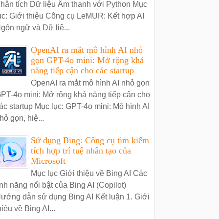
hân tích Dữ liệu Âm thanh với Python Mục
ục: Giới thiệu Công cụ LeMUR: Kết hợp AI
gôn ngữ và Dữ liệ...
OpenAI ra mắt mô hình AI nhỏ
gọn GPT-4o mini: Mở rộng khả
năng tiếp cận cho các startup
OpenAI ra mắt mô hình AI nhỏ gọn
PT-4o mini: Mở rộng khả năng tiếp cận cho
ác startup Mục lục: GPT-4o mini: Mô hình AI
hỏ gọn, hiệ...
Sử dụng Bing: Công cụ tìm kiếm
tích hợp trí tuệ nhân tạo của
Microsoft
Mục lục Giới thiệu về Bing AI Các
ính năng nổi bật của Bing AI (Copilot)
ướng dẫn sử dụng Bing AI Kết luận 1. Giới
hiệu về Bing AI...