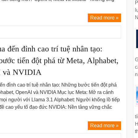
P
l
N
Read more »
a đến đỉnh cao trí tuệ nhân tạo:
ước tiến đột phá từ Meta, Alphabet,
G
c
 và NVIDIA
n
n đỉnh cao trí tuệ nhân tạo: Những bước tiến đột phá
phabet, OpenAI và NVIDIA Mục lục Meta: Mở ra cánh
mọi người với Llama 3.1 Alphabet: Người khổng lồ tiếp
, đề cao yếu tố đạo đức NVIDIA: Nền tảng vững chắc
t
H
Read more »
t