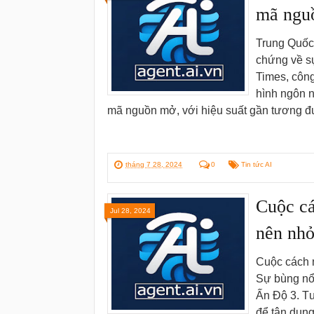
mã ngu
Trung Quốc
chứng về s
Times, công
hình ngôn 
mã nguồn mở, với hiệu suất gần tương 
tháng 7 28, 2024
0
Tin tức AI
Cuộc cá
Jul 28, 2024
nên nhỏ
Cuộc cách m
Sự bùng nổ 
Ấn Độ 3. Tư
để tận dụng