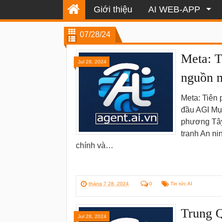
Giới thiệu
AI WEB-APP
07/28/24
Meta: T
Jul 28, 2024
nguồn 
Meta: Tiên 
đầu AGI Mục
phương Tây
tranh An ni
chính và…
tháng 7 28, 2024
0
Tin tức AI
Trung Q
Jul 28, 2024