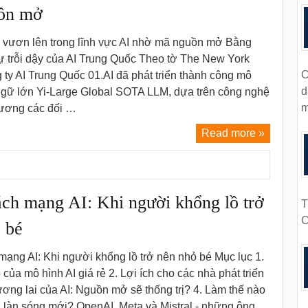
ồn mở
 vươn lên trong lĩnh vực AI nhờ mã nguồn mở Bằng
ự trỗi dậy của AI Trung Quốc Theo tờ The New York
C
 ty AI Trung Quốc 01.AI đã phát triển thành công mô
d
ngữ lớn Yi-Large Global SOTA LLM, dựa trên công nghệ
m
đương các đối …
Read more »
ch mạng AI: Khi người khổng lồ trở
T
C
 bé
ạng AI: Khi người khổng lồ trở nên nhỏ bé Mục lục 1.
của mô hình AI giá rẻ 2. Lợi ích cho các nhà phát triển
ơng lai của AI: Nguồn mở sẽ thống trị? 4. Làm thế nào
 làn sóng mới? OpenAI, Meta và Mistral - những ông