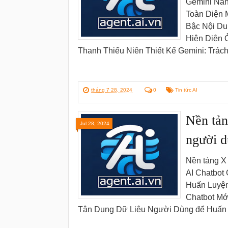
Gemini Nân
Toàn Diện 
Bậc Nội Du
Hiện Diện 
Thanh Thiếu Niên Thiết Kế Gemini: Trá
tháng 7 28, 2024
0
Tin tức AI
Nền tản
Jul 28, 2024
người d
Nền tảng X
AI Chatbot
Huấn Luyện
Chatbot Mớ
Tận Dụng Dữ Liệu Người Dùng để Huấn