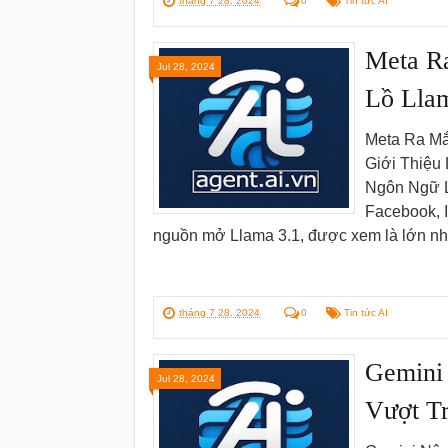
tháng 7 28, 2024
0
Tin tức AI
Meta R
Jul 28, 2024
Lồ Lla
Meta Ra Mắ
Giới Thiệu
Ngôn Ngữ L
Facebook, I
nguồn mở Llama 3.1, được xem là lớn n
tháng 7 28, 2024
0
Tin tức AI
Gemini
Jul 28, 2024
Vượt Tr