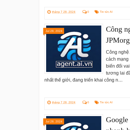
tháng 7 28, 2024
0
Tin tức AI
Công ng
Jul 28, 2024
JPMorg
Công nghệ A
cách mạng M
biến đổi vai
tương lai 
nhất thế giới, đang triển khai công n…
tháng 7 28, 2024
0
Tin tức AI
Google 
Jul 28, 2024