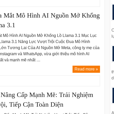
a Mắt Mô Hình AI Nguồn Mở Khổng
ma 3.1
C
t Mô Hình AI Nguồn Mở Khổng Lồ Llama 3.1 Mục Lục
l
 Llama 3.1 Năng Lực Vượt Trội Cuộc Đua Mô Hình
ớn Tương Lai Của AI Nguồn Mở Meta, công ty mẹ của
nstagram và WhatsApp, vừa giới thiệu mô hình AI
hất và mạnh mẽ nhất …
Read more »
t
d
 Nâng Cấp Mạnh Mẽ: Trải Nghiệm
ội, Tiếp Cận Toàn Diện
A