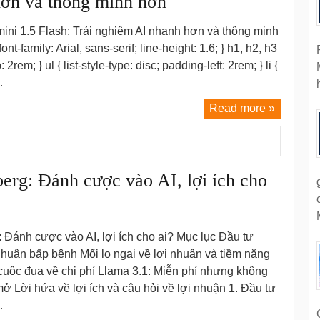
ơn và thông minh hơn
ni 1.5 Flash: Trải nghiệm AI nhanh hơn và thông minh
ont-family: Arial, sans-serif; line-height: 1.6; } h1, h2, h3
 2rem; } ul { list-style-type: disc; padding-left: 2rem; } li {
…
Read more »
erg: Đánh cược vào AI, lợi ích cho
 Đánh cược vào AI, lợi ích cho ai? Mục lục Đầu tư
nhuận bấp bênh Mối lo ngại về lợi nhuận và tiềm năng
uộc đua về chi phí Llama 3.1: Miễn phí nhưng không
ở Lời hứa về lợi ích và câu hỏi về lợi nhuận 1. Đầu tư
…