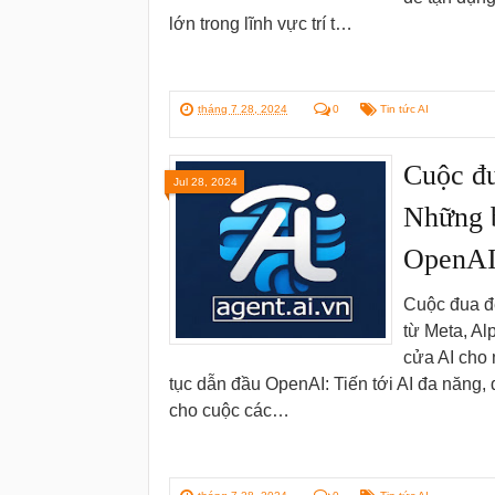
lớn trong lĩnh vực trí t…
tháng 7 28, 2024
0
Tin tức AI
Cuộc đu
Jul 28, 2024
Những b
OpenAI
Cuộc đua đế
từ Meta, Al
cửa AI cho 
tục dẫn đầu OpenAI: Tiến tới AI đa năng
cho cuộc các…