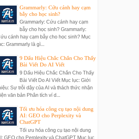
Grammarly: Cứu cánh hay cạm
bẫy cho học sinh?
Grammarly: Cứu cánh hay cạm
bẫy cho học sinh? Grammarly:
ứu cánh hay cạm bẫy cho học sinh? Mục
ục: Grammarly là gì...
9 Dấu Hiệu Chắc Chắn Cho Thấy
Bài Viết Do AI Viết
9 Dấu Hiệu Chắc Chắn Cho Thấy
Bài Viết Do AI Viết Mục lục: Giới
hiệu: Sự trỗi dậy của AI và thách thức nhận
iện văn bản Phân tích ví d...
Tối ưu hóa công cụ tạo nội dung
AI: GEO cho Perplexity và
ChatGPT
Tối ưu hóa công cụ tạo nội dung
I: GEO cho Perplexity và ChatGPT Mục lục