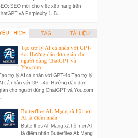
EO: SEO mới cho việc xếp hạng trên
hatGPT và Perplexity 1. B...
YÊU THÍCH
TAG
TÀI LIỆU
Tạo trợ lý AI cá nhân với GPT-
4o: Hướng dẫn đơn giản cho
người dùng ChatGPT và
You.com
Tạo trợ lý AI cá nhân với GPT-4o Tạo trợ lý
AI cá nhân với GPT-4o: Hướng dẫn đơn
giản cho người dùng ChatGPT và You.com
..
Butterflies AI: Mạng xã hội nơi
AI là điểm nhấn
Butterflies AI: Mạng xã hội nơi AI
là điểm nhấn Butterflies AI: Mạng