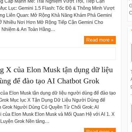
g Cấp Mạnh Mẽ: Trải Nghiệm Vượt Trội, Tiếp Cận
G
Mục Lục: Gemini 1.5 Flash: Tốc Độ & Thông Minh Vượt
C
ng Liên Quan: Mở Rộng Khả Năng Khám Phá Gemini
Ở Nhiều Nơi Hơn Mở Rộng Tiếp Cận Gemini Cho
ch Nhiệm & An Toàn Hằng…
Read more »
g X của Elon Musk tận dụng dữ liệu
ùng để đào tạo AI Chatbot Grok
 của Elon Musk tận dụng dữ liệu người dùng để đào tạo
.
 Grok Mục lục X Tận Dụng Dữ Liệu Người Dùng để
 Grok Người Dùng Có Quyền Từ Chối Grok: AI
i của Elon Musk Elon Musk và Mối Quan Hệ với AI 1. X
 Luyện Grok Nền tảng…
Read more »