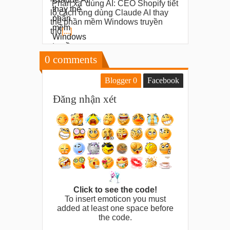
'Phản xạ' dùng AI: CEO Shopify tiết
lộ cách ông dùng Claude AI thay
thế phần mềm Windows truyền
thố
[...]
0
comments
Blogger
0
Facebook
Đăng nhận xét
Click to see the code!
To insert emoticon you must
added at least one space before
the code.