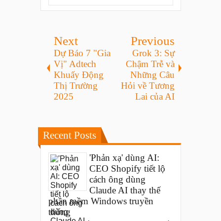
Next
Previous
Dự Báo 7 "Gia
Grok 3: Sự
Vị" Adtech
Chậm Trễ và
Khuấy Động
Những Câu
Thị Trường
Hỏi về Tương
2025
Lai của AI
Recent Posts
'Phản xạ' dùng AI:
CEO Shopify tiết lộ
cách ông dùng
Claude AI thay thế
phần mềm Windows truyền
thống