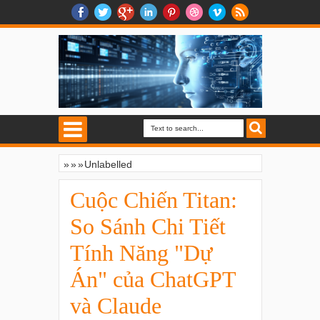
»
»
»
Unlabelled
Cuộc Chiến Titan: So Sánh Chi Tiết Tính
Năng "Dự Án" của ChatGPT và Claude
Cuộc Chiến Titan:
So Sánh Chi Tiết
Tính Năng "Dự
Án" của ChatGPT
và Claude