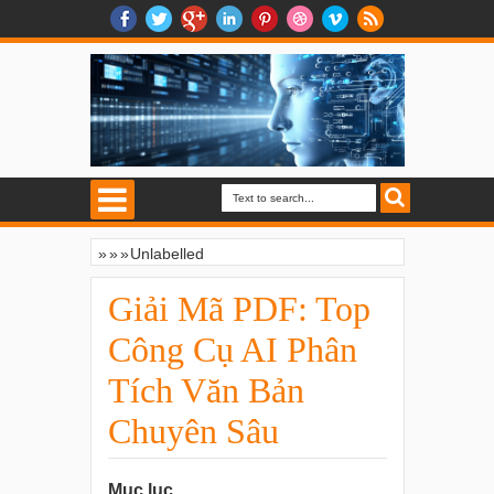
»
»
»
Unlabelled
Giải Mã PDF: Top Công Cụ AI Phân Tích
Văn Bản Chuyên Sâu
Giải Mã PDF: Top
Công Cụ AI Phân
Tích Văn Bản
Chuyên Sâu
Mục lục