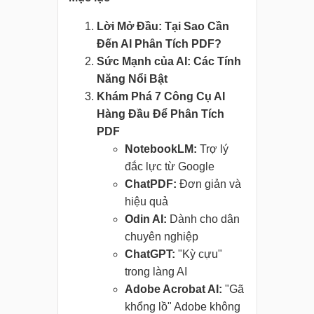
Lời Mở Đầu: Tại Sao Cần
Đến AI Phân Tích PDF?
Sức Mạnh của AI: Các Tính
Năng Nổi Bật
Khám Phá 7 Công Cụ AI
Hàng Đầu Để Phân Tích
PDF
NotebookLM:
Trợ lý
đắc lực từ Google
ChatPDF:
Đơn giản và
hiệu quả
Odin AI:
Dành cho dân
chuyên nghiệp
ChatGPT:
"Kỳ cựu"
trong làng AI
Adobe Acrobat AI:
"Gã
khổng lồ" Adobe không