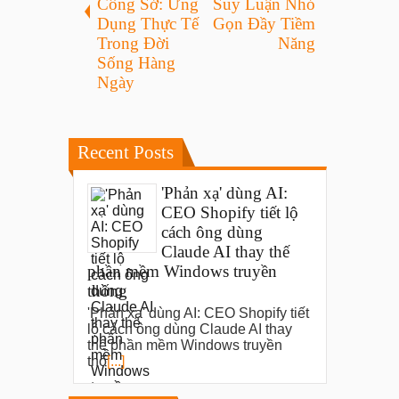
Công Sở: Ứng
Suy Luận Nhỏ
Dụng Thực Tế
Gọn Đầy Tiềm
Trong Đời
Năng
Sống Hàng
Ngày
Recent Posts
'Phản xạ' dùng AI:
CEO Shopify tiết lộ
cách ông dùng
Claude AI thay thế
phần mềm Windows truyền
thống
'Phản xạ' dùng AI: CEO Shopify tiết
lộ cách ông dùng Claude AI thay
thế phần mềm Windows truyền
thố
[...]