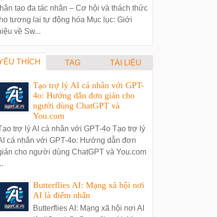
hân tạo đa tác nhân – Cơ hội và thách thức
ho tương lai tự động hóa Mục lục: Giới
hiệu về Sw...
YÊU THÍCH
TAG
TÀI LIỆU
Tạo trợ lý AI cá nhân với GPT-
4o: Hướng dẫn đơn giản cho
người dùng ChatGPT và
You.com
Tạo trợ lý AI cá nhân với GPT-4o Tạo trợ lý
AI cá nhân với GPT-4o: Hướng dẫn đơn
giản cho người dùng ChatGPT và You.com
..
Butterflies AI: Mạng xã hội nơi
AI là điểm nhấn
Butterflies AI: Mạng xã hội nơi AI