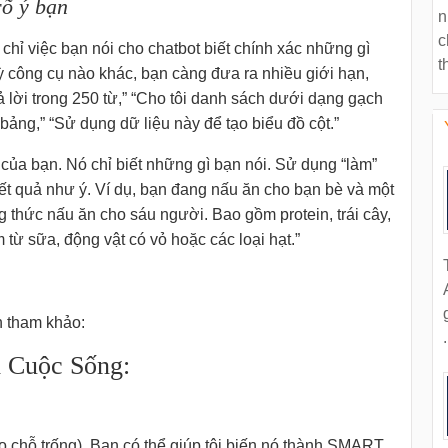
rõ ý bạn
n
c
chỉ việc bạn nói cho chatbot biết chính xác những gì
t
 công cụ nào khác, bạn càng đưa ra nhiều giới hạn,
trả lời trong 250 từ,” “Cho tôi danh sách dưới dạng gạch
ảng,” “Sử dụng dữ liệu này để tạo biểu đồ cột.”
của bạn. Nó chỉ biết những gì bạn nói. Sử dụng “làm”
ết quả như ý. Ví dụ, bạn đang nấu ăn cho bạn bè và một
g thức nấu ăn cho sáu người. Bao gồm protein, trái cây,
từ sữa, động vật có vỏ hoặc các loại hạt.”
n tham khảo:
.
 Cuộc Sống:
o chỗ trống). Bạn có thể giúp tôi biến nó thành SMART