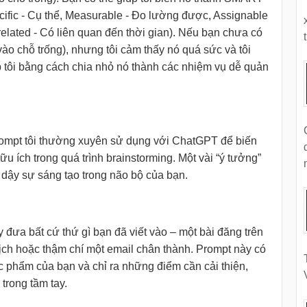
ific - Cụ thể, Measurable - Đo lường được, Assignable
-related - Có liên quan đến thời gian). Nếu bạn chưa có
t
vào chỗ trống), nhưng tôi cảm thấy nó quá sức và tôi
p tôi bằng cách chia nhỏ nó thành các nhiệm vụ dễ quản
prompt tôi thường xuyên sử dụng với ChatGPT để biến
 ích trong quá trình brainstorming. Một vài “ý tưởng”
 dậy sự sáng tạo trong não bộ của bạn.
 đưa bất cứ thứ gì bạn đã viết vào – một bài đăng trên
 lịch hoặc thậm chí một email chân thành. Prompt này có
tác phẩm của bạn và chỉ ra những điểm cần cải thiện,
trong tầm tay.