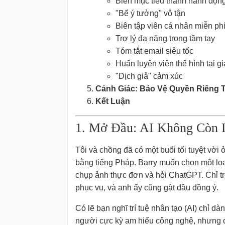
Biến mục tiêu thành hành độn
"Bể ý tưởng" vô tận
Biên tập viên cá nhân miễn ph
Trợ lý đa năng trong tầm tay
Tóm tắt email siêu tốc
Huấn luyện viên thể hình tại gi
"Dịch giả" cảm xúc
Cảnh Giác: Bảo Vệ Quyền Riêng 
Kết Luận
1. Mở Đầu: AI Không Còn 
Tôi và chồng đã có một buổi tối tuyệt vời 
bằng tiếng Pháp. Barry muốn chọn một lo
chụp ảnh thực đơn và hỏi ChatGPT. Chỉ tro
phục vụ, và anh ấy cũng gật đầu đồng ý.
Có lẽ bạn nghĩ trí tuệ nhân tạo (AI) chỉ d
người cực kỳ am hiểu công nghệ, nhưng đ