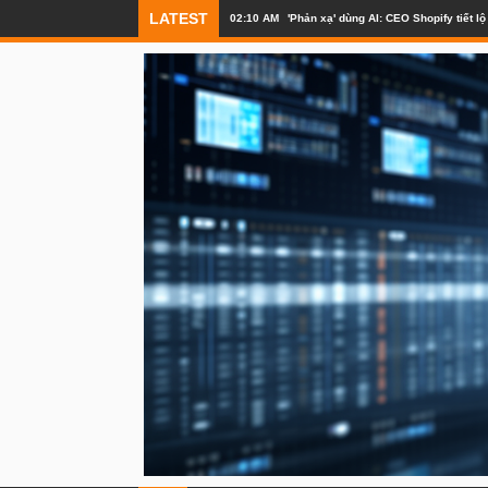
LATEST
02:10 AM
'Phản xạ' dùng AI: CEO Shopify tiết 