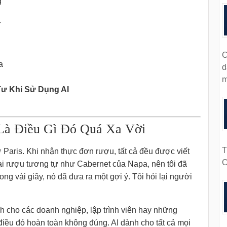
g
í
C
a
d
m
Tư Khi Sử Dụng AI
Là Điều Gì Đó Quá Xa Vời
T
ở Paris. Khi nhận thực đơn rượu, tất cả đều được viết
C
ại rượu tương tự như Cabernet của Napa, nên tôi đã
ng vài giây, nó đã đưa ra một gợi ý. Tôi hỏi lại người
ành cho các doanh nghiệp, lập trình viên hay những
iều đó hoàn toàn không đúng. AI dành cho tất cả mọi