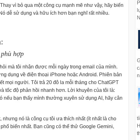
P
. Thay vì bỏ qua một công cụ mạnh mẽ như vậy, hãy biến
l
ó dễ sử dụng và hữu ích hơn bạn nghĩ rất nhiều.
N
:
 phù hợp
G
 hỏi mà tôi nhận được mỗi ngày trong email của mình.
c
ứng dụng về điện thoại iPhone hoặc Android. Phiên bản
n
t mọi người. Tôi trả 20 đô la mỗi tháng cho ChatGPT
và tốc độ phản hồi nhanh hơn. Lời khuyên của tôi là:
đó nếu bạn thấy mình thường xuyên sử dụng AI, hãy cân
t
nhưng nó là công cụ tôi ưa thích nhất (ít nhất là cho
H
ụ phổ biến nhất. Bạn cũng có thể thử Google Gemini,
t