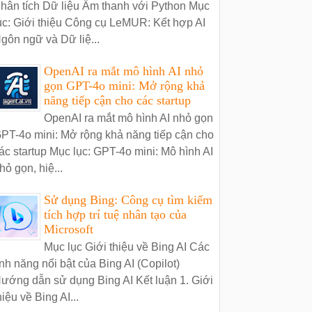
hân tích Dữ liệu Âm thanh với Python Mục
ục: Giới thiệu Công cụ LeMUR: Kết hợp AI
gôn ngữ và Dữ liệ...
OpenAI ra mắt mô hình AI nhỏ
gọn GPT-4o mini: Mở rộng khả
năng tiếp cận cho các startup
OpenAI ra mắt mô hình AI nhỏ gọn
PT-4o mini: Mở rộng khả năng tiếp cận cho
ác startup Mục lục: GPT-4o mini: Mô hình AI
hỏ gọn, hiệ...
Sử dụng Bing: Công cụ tìm kiếm
tích hợp trí tuệ nhân tạo của
Microsoft
Mục lục Giới thiệu về Bing AI Các
ính năng nổi bật của Bing AI (Copilot)
ướng dẫn sử dụng Bing AI Kết luận 1. Giới
hiệu về Bing AI...