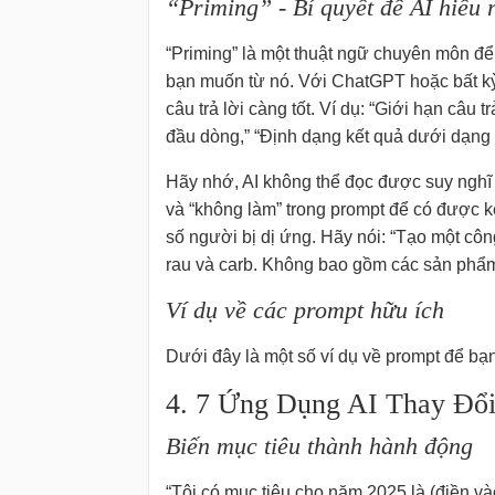
“Priming” - Bí quyết để AI hiểu 
“Priming” là một thuật ngữ chuyên môn để 
bạn muốn từ nó. Với ChatGPT hoặc bất kỳ
câu trả lời càng tốt. Ví dụ: “Giới hạn câu 
đầu dòng,” “Định dạng kết quả dưới dạng b
Hãy nhớ, AI không thể đọc được suy nghĩ 
và “không làm” trong prompt để có được k
số người bị dị ứng. Hãy nói: “Tạo một côn
rau và carb. Không bao gồm các sản phẩm 
Ví dụ về các prompt hữu ích
Dưới đây là một số ví dụ về prompt để bạ
4. 7 Ứng Dụng AI Thay Đổi
Biến mục tiêu thành hành động
“Tôi có mục tiêu cho năm 2025 là (điền và