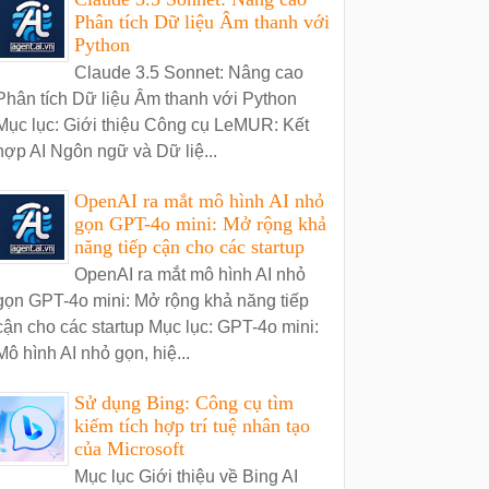
Phân tích Dữ liệu Âm thanh với
Python
Claude 3.5 Sonnet: Nâng cao
Phân tích Dữ liệu Âm thanh với Python
Mục lục: Giới thiệu Công cụ LeMUR: Kết
hợp AI Ngôn ngữ và Dữ liệ...
OpenAI ra mắt mô hình AI nhỏ
gọn GPT-4o mini: Mở rộng khả
năng tiếp cận cho các startup
OpenAI ra mắt mô hình AI nhỏ
gọn GPT-4o mini: Mở rộng khả năng tiếp
cận cho các startup Mục lục: GPT-4o mini:
Mô hình AI nhỏ gọn, hiệ...
Sử dụng Bing: Công cụ tìm
kiếm tích hợp trí tuệ nhân tạo
của Microsoft
Mục lục Giới thiệu về Bing AI