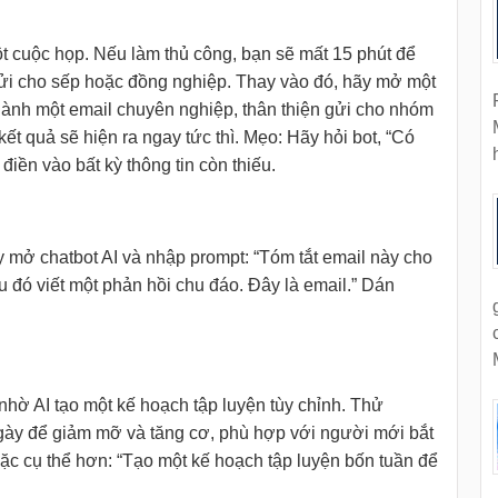
ột cuộc họp. Nếu làm thủ công, bạn sẽ mất 15 phút để
ửi cho sếp hoặc đồng nghiệp. Thay vào đó, hãy mở một
thành một email chuyên nghiệp, thân thiện gửi cho nhóm
kết quả sẽ hiện ra ngay tức thì. Mẹo: Hãy hỏi bot, “Có
 điền vào bất kỳ thông tin còn thiếu.
 mở chatbot AI và nhập prompt: “Tóm tắt email này cho
sau đó viết một phản hồi chu đáo. Đây là email.” Dán
hờ AI tạo một kế hoạch tập luyện tùy chỉnh. Thử
ngày để giảm mỡ và tăng cơ, phù hợp với người mới bắt
oặc cụ thể hơn: “Tạo một kế hoạch tập luyện bốn tuần để