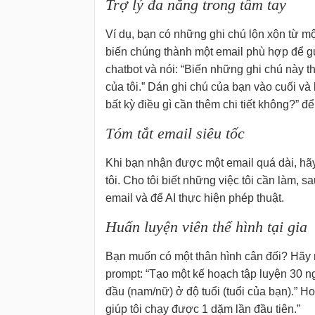
Trợ lý đa năng trong tầm tay
Ví dụ, bạn có những ghi chú lộn xộn từ m
biến chúng thành một email phù hợp để g
chatbot và nói: “Biến những ghi chú này 
của tôi.” Dán ghi chú của bạn vào cuối và 
bất kỳ điều gì cần thêm chi tiết không?” để
Tóm tắt email siêu tốc
Khi bạn nhận được một email quá dài, hãy
tôi. Cho tôi biết những việc tôi cần làm, 
email và để AI thực hiện phép thuật.
Huấn luyện viên thể hình tại gia
Bạn muốn có một thân hình cân đối? Hãy n
prompt: “Tạo một kế hoạch tập luyện 30 
đầu (nam/nữ) ở độ tuổi (tuổi của bạn).” H
giúp tôi chạy được 1 dặm lần đầu tiên.”