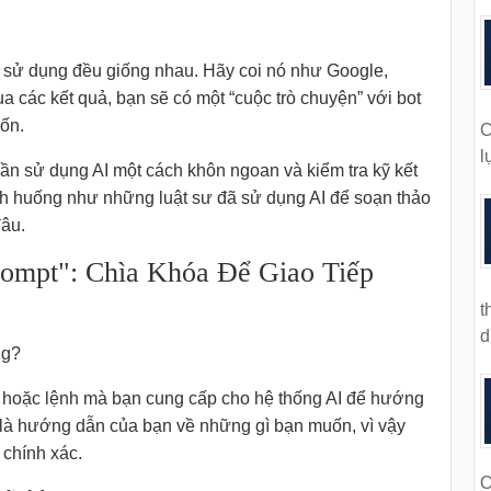
nh sử dụng đều giống nhau. Hãy coi nó như Google,
a các kết quả, bạn sẽ có một “cuộc trò chuyện” với bot
ốn.
C
l
ần sử dụng AI một cách khôn ngoan và kiểm tra kỹ kết
tình huống như những luật sư đã sử dụng AI để soạn thảo
đâu.
ompt": Chìa Khóa Để Giao Tiếp
t
d
ng?
i hoặc lệnh mà bạn cung cấp cho hệ thống AI để hướng
là hướng dẫn của bạn về những gì bạn muốn, vì vậy
 chính xác.
O