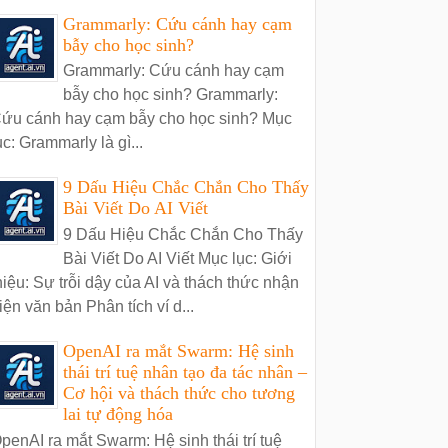
Grammarly: Cứu cánh hay cạm
bẫy cho học sinh?
Grammarly: Cứu cánh hay cạm
bẫy cho học sinh? Grammarly:
ứu cánh hay cạm bẫy cho học sinh? Mục
ục: Grammarly là gì...
9 Dấu Hiệu Chắc Chắn Cho Thấy
Bài Viết Do AI Viết
9 Dấu Hiệu Chắc Chắn Cho Thấy
Bài Viết Do AI Viết Mục lục: Giới
hiệu: Sự trỗi dậy của AI và thách thức nhận
iện văn bản Phân tích ví d...
OpenAI ra mắt Swarm: Hệ sinh
thái trí tuệ nhân tạo đa tác nhân –
Cơ hội và thách thức cho tương
lai tự động hóa
penAI ra mắt Swarm: Hệ sinh thái trí tuệ