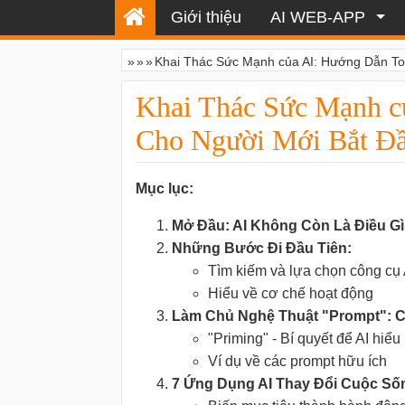
Giới thiệu
AI WEB-APP
»
»
»
Khai Thác Sức Mạnh của AI: Hướng Dẫn To
Khai Thác Sức Mạnh c
Cho Người Mới Bắt Đ
Mục lục:
Mở Đầu: AI Không Còn Là Điều Gì
Những Bước Đi Đầu Tiên:
Tìm kiếm và lựa chọn công cụ
Hiểu về cơ chế hoạt động
Làm Chủ Nghệ Thuật "Prompt": Ch
"Priming" - Bí quyết để AI hiểu
Ví dụ về các prompt hữu ích
7 Ứng Dụng AI Thay Đổi Cuộc Số