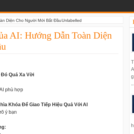
àn Diện Cho Người Mới Bắt Đầu
Unlabelled
ủa AI: Hướng Dẫn Toàn Diện
ầu
T
A
 Đó Quá Xa Vời
g
..
 AI phù hợp
ìa Khóa Để Giao Tiếp Hiệu Quả Với AI
 rõ ý bạn
h
ng: