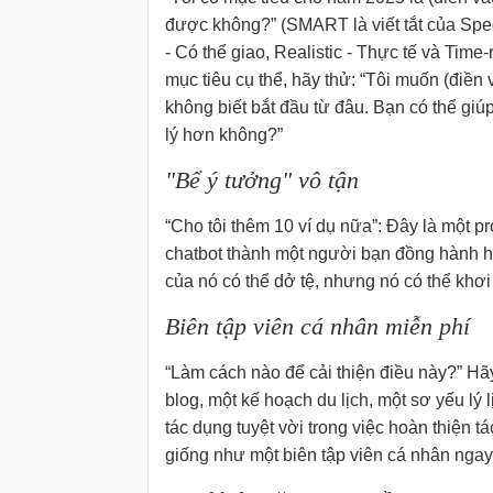
được không?” (SMART là viết tắt của Spec
- Có thể giao, Realistic - Thực tế và Time
mục tiêu cụ thể, hãy thử: “Tôi muốn (điền 
không biết bắt đầu từ đâu. Bạn có thể giú
lý hơn không?”
"Bể ý tưởng" vô tận
“Cho tôi thêm 10 ví dụ nữa”: Đây là một 
chatbot thành một người bạn đồng hành hữu
của nó có thể dở tệ, nhưng nó có thể khơi
Biên tập viên cá nhân miễn phí
“Làm cách nào để cải thiện điều này?” Hãy
blog, một kế hoạch du lịch, một sơ yếu lý
tác dụng tuyệt vời trong việc hoàn thiện 
giống như một biên tập viên cá nhân ngay 