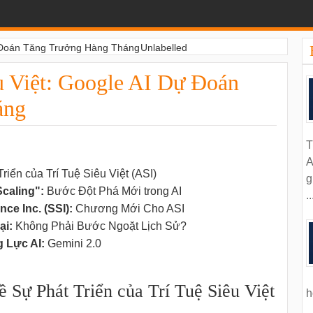
ự Đoán Tăng Trưởng Hàng Tháng
Unlabelled
u Việt: Google AI Dự Đoán
áng
T
A
ển của Trí Tuệ Siêu Việt (ASI)
g
caling":
Bước Đột Phá Mới trong AI
..
ce Inc. (SSI):
Chương Mới Cho ASI
ại:
Không Phải Bước Ngoặt Lịch Sử?
 Lực AI:
Gemini 2.0
Sự Phát Triển của Trí Tuệ Siêu Việt
h