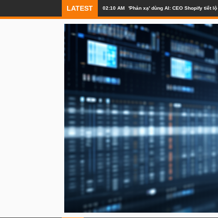
LATEST
02:10 AM
'Phản xạ' dùng AI: CEO Shopify tiết 