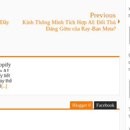
Previous
t
 Đầy
Kính Thông Minh Tích Hợp AI: Đối Thủ
Đáng Gờm của Ray-Ban Meta?
opify
e AI
 tiết
ws
ay thế
ố
[...]
Blogger
0
Facebook