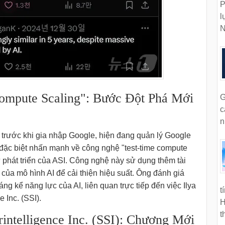
P
l
N
ompute Scaling": Bước Đột Phá Mới
G
c
n
I trước khi gia nhập Google, hiện đang quản lý Google
 đặc biệt nhấn mạnh về công nghệ "test-time compute
ự phát triển của ASI. Công nghệ này sử dụng thêm tài
 của mô hình AI để cải thiện hiệu suất. Ông đánh giá
g kể năng lực của AI, liên quan trực tiếp đến việc Ilya
t
 Inc. (SSI).
H
t
rintelligence Inc. (SSI): Chương Mới