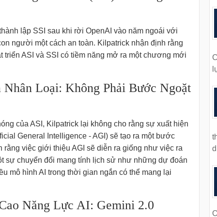
 thành lập SSI sau khi rời OpenAI vào năm ngoái với
ệ con người một cách an toàn. Kilpatrick nhận định rằng
 triển ASI và SSI có tiềm năng mở ra một chương mới
C
l
 Nhân Loại: Không Phải Bước Ngoặt
ng của ASI, Kilpatrick lại không cho rằng sự xuất hiện
ificial General Intelligence - AGI) sẽ tạo ra một bước
t
n rằng việc giới thiệu AGI sẽ diễn ra giống như việc ra
d
t sự chuyển đổi mang tính lịch sử như những dự đoán
ều mô hình AI trong thời gian ngắn có thể mang lại
Cao Năng Lực AI: Gemini 2.0
O