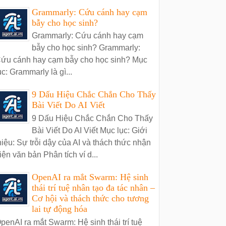
Grammarly: Cứu cánh hay cạm
bẫy cho học sinh?
Grammarly: Cứu cánh hay cạm
bẫy cho học sinh? Grammarly:
ứu cánh hay cạm bẫy cho học sinh? Mục
ục: Grammarly là gì...
9 Dấu Hiệu Chắc Chắn Cho Thấy
Bài Viết Do AI Viết
9 Dấu Hiệu Chắc Chắn Cho Thấy
Bài Viết Do AI Viết Mục lục: Giới
hiệu: Sự trỗi dậy của AI và thách thức nhận
iện văn bản Phân tích ví d...
OpenAI ra mắt Swarm: Hệ sinh
thái trí tuệ nhân tạo đa tác nhân –
Cơ hội và thách thức cho tương
lai tự động hóa
penAI ra mắt Swarm: Hệ sinh thái trí tuệ