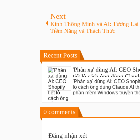
Next
Kính Thông Minh và AI: Tương Lai
Tiềm Năng và Thách Thức
Recent Posts
'Phản xạ' dùng AI: CEO Sh
tiết lộ cách ông dùng Claud
'Phản xạ' dùng AI: CEO Shopify
thay thế phần mềm Windo
lộ cách ông dùng Claude AI th
truyền thống
phần mềm Windows truyền th
0
comments
Đăng nhận xét