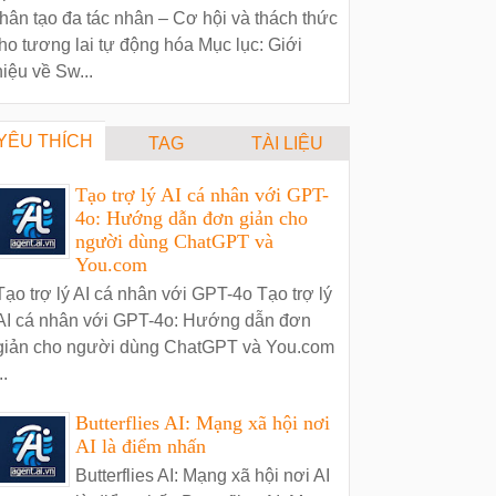
hân tạo đa tác nhân – Cơ hội và thách thức
ho tương lai tự động hóa Mục lục: Giới
hiệu về Sw...
YÊU THÍCH
TAG
TÀI LIỆU
Tạo trợ lý AI cá nhân với GPT-
4o: Hướng dẫn đơn giản cho
người dùng ChatGPT và
You.com
Tạo trợ lý AI cá nhân với GPT-4o Tạo trợ lý
AI cá nhân với GPT-4o: Hướng dẫn đơn
giản cho người dùng ChatGPT và You.com
..
Butterflies AI: Mạng xã hội nơi
AI là điểm nhấn
Butterflies AI: Mạng xã hội nơi AI