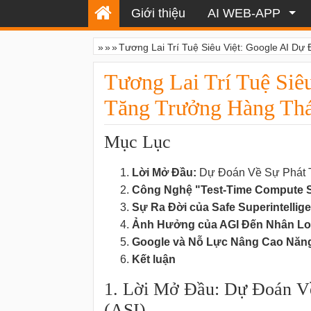
Giới thiệu
AI WEB-APP
»
»
»
Tương Lai Trí Tuệ Siêu Việt: Google AI D
Tương Lai Trí Tuệ Siê
Tăng Trưởng Hàng Th
Mục Lục
Lời Mở Đầu:
Dự Đoán Về Sự Phát Tri
Công Nghệ "Test-Time Compute S
Sự Ra Đời của Safe Superintelligen
Ảnh Hưởng của AGI Đến Nhân Lo
Google và Nỗ Lực Nâng Cao Năng
Kết luận
1. Lời Mở Đầu: Dự Đoán Về 
(ASI)