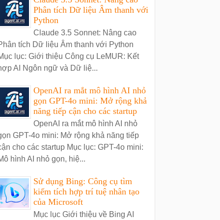
Phân tích Dữ liệu Âm thanh với
Python
Claude 3.5 Sonnet: Nâng cao
Phân tích Dữ liệu Âm thanh với Python
Mục lục: Giới thiệu Công cụ LeMUR: Kết
hợp AI Ngôn ngữ và Dữ liệ...
OpenAI ra mắt mô hình AI nhỏ
gọn GPT-4o mini: Mở rộng khả
năng tiếp cận cho các startup
OpenAI ra mắt mô hình AI nhỏ
gọn GPT-4o mini: Mở rộng khả năng tiếp
cận cho các startup Mục lục: GPT-4o mini:
Mô hình AI nhỏ gọn, hiệ...
Sử dụng Bing: Công cụ tìm
kiếm tích hợp trí tuệ nhân tạo
của Microsoft
Mục lục Giới thiệu về Bing AI