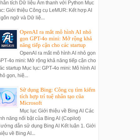
hân tích Dữ liệu Âm thanh với Python Mục
ục: Giới thiệu Công cụ LeMUR: Kết hợp AI
gôn ngữ và Dữ liệ...
OpenAI ra mắt mô hình AI nhỏ
gọn GPT-4o mini: Mở rộng khả
năng tiếp cận cho các startup
OpenAI ra mắt mô hình AI nhỏ gọn
PT-4o mini: Mở rộng khả năng tiếp cận cho
ác startup Mục lục: GPT-4o mini: Mô hình AI
hỏ gọn, hiệ...
Sử dụng Bing: Công cụ tìm kiếm
tích hợp trí tuệ nhân tạo của
Microsoft
Mục lục Giới thiệu về Bing AI Các
ính năng nổi bật của Bing AI (Copilot)
ướng dẫn sử dụng Bing AI Kết luận 1. Giới
hiệu về Bing AI...