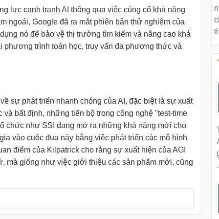
n
g lực cạnh tranh AI thông qua việc củng cố khả năng
c
ăm ngoái, Google đã ra mắt phiên bản thử nghiệm của
t
 dụng nó để bảo vệ thị trường tìm kiếm và nâng cao khả
i phương trình toán học, truy vấn đa phương thức và
về sự phát triển nhanh chóng của AI, đặc biệt là sự xuất
 và bất định, những tiến bộ trong công nghệ "test-time
 tổ chức như SSI đang mở ra những khả năng mới cho
gia vào cuộc đua này bằng việc phát triển các mô hình
an điểm của Kilpatrick cho rằng sự xuất hiện của AGI
ử, mà giống như việc giới thiệu các sản phẩm mới, cũng
.