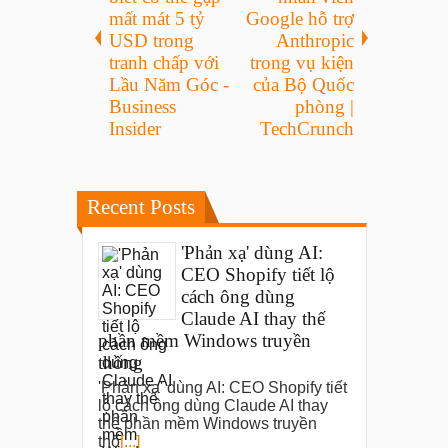
mất mát 5 tỷ
Google hỗ trợ
USD trong
Anthropic
tranh chấp với
trong vụ kiện
Lầu Năm Góc -
của Bộ Quốc
Business
phòng |
Insider
TechCrunch
Recent Posts
'Phản xạ' dùng AI:
CEO Shopify tiết lộ
cách ông dùng
Claude AI thay thế
phần mềm Windows truyền
thống
'Phản xạ' dùng AI: CEO Shopify tiết
lộ cách ông dùng Claude AI thay
thế phần mềm Windows truyền
thố
[...]