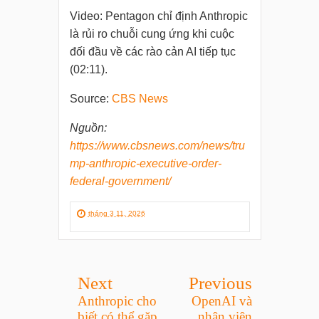
Video: Pentagon chỉ định Anthropic
là rủi ro chuỗi cung ứng khi cuộc
đối đầu về các rào cản AI tiếp tục
(02:11).
Source:
CBS News
Nguồn:
https://www.cbsnews.com/news/tru
mp-anthropic-executive-order-
federal-government/
tháng 3 11, 2026
Next
Previous
Anthropic cho
OpenAI và
biết có thể gặp
nhân viên