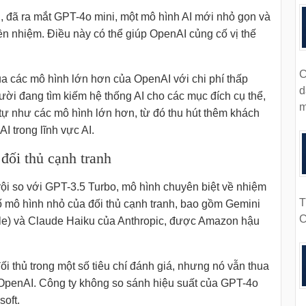
, đã ra mắt GPT-4o mini, một mô hình AI mới nhỏ gọn và
iền nhiệm. Điều này có thể giúp OpenAI củng cố vị thế
C
a các mô hình lớn hơn của OpenAI với chi phí thấp
d
ười đang tìm kiếm hệ thống AI cho các mục đích cụ thể,
m
tự như các mô hình lớn hơn, từ đó thu hút thêm khách
 trong lĩnh vực AI.
 đối thủ cạnh tranh
ội so với GPT-3.5 Turbo, mô hình chuyên biệt về nhiệm
T
ố mô hình nhỏ của đối thủ cạnh tranh, bao gồm Gemini
C
le) và Claude Haiku của Anthropic, được Amazon hậu
ối thủ trong một số tiêu chí đánh giá, nhưng nó vẫn thua
OpenAI. Công ty không so sánh hiệu suất của GPT-4o
soft.