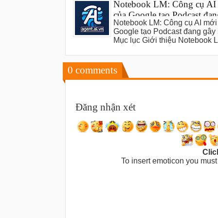
Notebook LM: Công cụ AI
của Google tạo Podcast đan
Notebook LM: Công cụ AI mới
sốt
Google tạo Podcast đang gây 
Mục lục Giới thiệu Notebook
0
comments
Đăng nhận xét
Clic
To insert emoticon you must