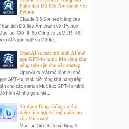
Phân tích Dữ liệu Âm thanh với
Python
Claude 3.5 Sonnet: Nâng cao
Phân tích Dữ liệu Âm thanh với Python
Mục lục: Giới thiệu Công cụ LeMUR: Kết
hợp AI Ngôn ngữ và Dữ liệ...
OpenAI ra mắt mô hình AI nhỏ
gọn GPT-4o mini: Mở rộng khả
năng tiếp cận cho các startup
OpenAI ra mắt mô hình AI nhỏ
gọn GPT-4o mini: Mở rộng khả năng tiếp
cận cho các startup Mục lục: GPT-4o mini:
Mô hình AI nhỏ gọn, hiệ...
Sử dụng Bing: Công cụ tìm
kiếm tích hợp trí tuệ nhân tạo
của Microsoft
Mục lục Giới thiệu về Bing AI