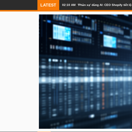
LATEST
02:10 AM
'Phản xạ' dùng AI: CEO Shopify tiết 