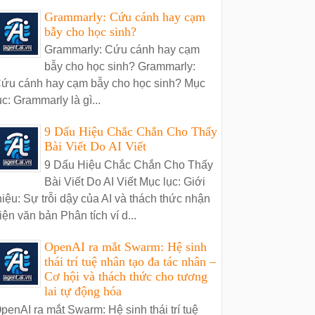
Grammarly: Cứu cánh hay cạm
bẫy cho học sinh?
Grammarly: Cứu cánh hay cạm
bẫy cho học sinh? Grammarly:
ứu cánh hay cạm bẫy cho học sinh? Mục
ục: Grammarly là gì...
9 Dấu Hiệu Chắc Chắn Cho Thấy
Bài Viết Do AI Viết
9 Dấu Hiệu Chắc Chắn Cho Thấy
Bài Viết Do AI Viết Mục lục: Giới
hiệu: Sự trỗi dậy của AI và thách thức nhận
iện văn bản Phân tích ví d...
OpenAI ra mắt Swarm: Hệ sinh
thái trí tuệ nhân tạo đa tác nhân –
Cơ hội và thách thức cho tương
lai tự động hóa
penAI ra mắt Swarm: Hệ sinh thái trí tuệ