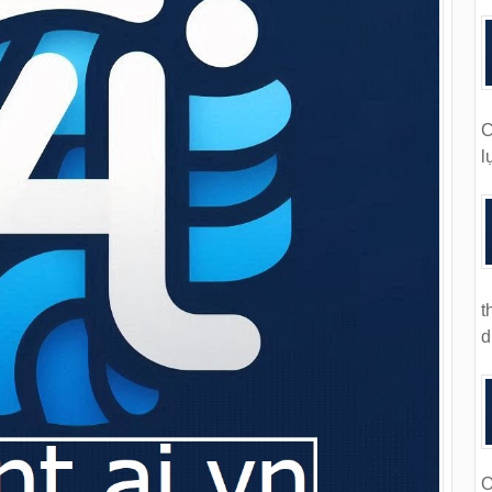
C
l
t
d
O