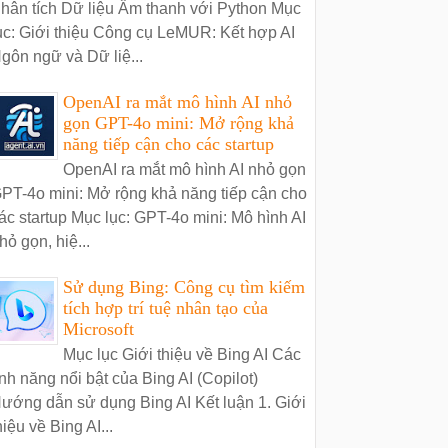
hân tích Dữ liệu Âm thanh với Python Mục
ục: Giới thiệu Công cụ LeMUR: Kết hợp AI
gôn ngữ và Dữ liệ...
OpenAI ra mắt mô hình AI nhỏ
gọn GPT-4o mini: Mở rộng khả
năng tiếp cận cho các startup
OpenAI ra mắt mô hình AI nhỏ gọn
PT-4o mini: Mở rộng khả năng tiếp cận cho
ác startup Mục lục: GPT-4o mini: Mô hình AI
hỏ gọn, hiệ...
Sử dụng Bing: Công cụ tìm kiếm
tích hợp trí tuệ nhân tạo của
Microsoft
Mục lục Giới thiệu về Bing AI Các
ính năng nổi bật của Bing AI (Copilot)
ướng dẫn sử dụng Bing AI Kết luận 1. Giới
hiệu về Bing AI...