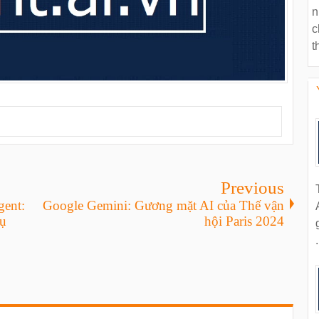
n
c
t
Previous
gent:
Google Gemini: Gương mặt AI của Thế vận
ụ
hội Paris 2024
.