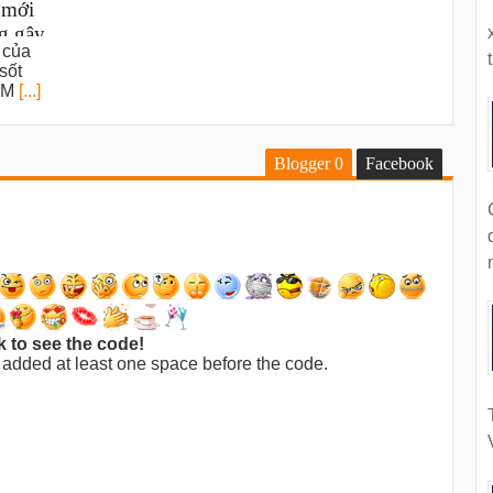
 mới
g gây
 của
t
sốt
 LM
[...]
Blogger
0
Facebook
k to see the code!
 added at least one space before the code.