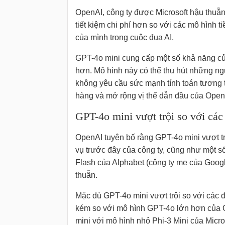
OpenAI, công ty được Microsoft hậu thuẫn
tiết kiệm chi phí hơn so với các mô hình t
của mình trong cuộc đua AI.
GPT-4o mini cung cấp một số khả năng củ
hơn. Mô hình này có thể thu hút những ng
không yêu cầu sức mạnh tính toán tương 
hàng và mở rộng vị thế dẫn đầu của OpenAI
GPT-4o mini vượt trội so với các
OpenAI tuyên bố rằng GPT-4o mini vượt tr
vụ trước đây của công ty, cũng như một s
Flash của Alphabet (công ty mẹ của Goog
thuẫn.
Mặc dù GPT-4o mini vượt trội so với các đ
kém so với mô hình GPT-4o lớn hơn của 
mini với mô hình nhỏ Phi-3 Mini của Micro