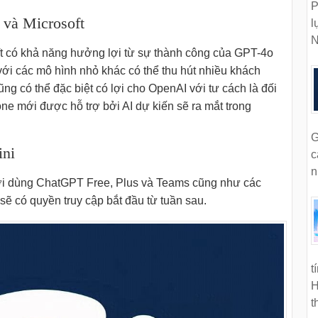
P
 và Microsoft
l
N
ft có khả năng hưởng lợi từ sự thành công của GPT-4o
 với các mô hình nhỏ khác có thể thu hút nhiều khách
g có thể đặc biệt có lợi cho OpenAI với tư cách là đối
e mới được hỗ trợ bởi AI dự kiến ​​sẽ ra mắt trong
G
ini
c
n
ời dùng ChatGPT Free, Plus và Teams cũng như các
sẽ có quyền truy cập bắt đầu từ tuần sau.
t
H
t