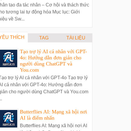
hân tạo đa tác nhân – Cơ hội và thách thức
ho tương lai tự động hóa Mục lục: Giới
hiệu về Sw...
YÊU THÍCH
TAG
TÀI LIỆU
Tạo trợ lý AI cá nhân với GPT-
4o: Hướng dẫn đơn giản cho
người dùng ChatGPT và
You.com
Tạo trợ lý AI cá nhân với GPT-4o Tạo trợ lý
AI cá nhân với GPT-4o: Hướng dẫn đơn
giản cho người dùng ChatGPT và You.com
..
Butterflies AI: Mạng xã hội nơi
AI là điểm nhấn
Butterflies AI: Mạng xã hội nơi AI