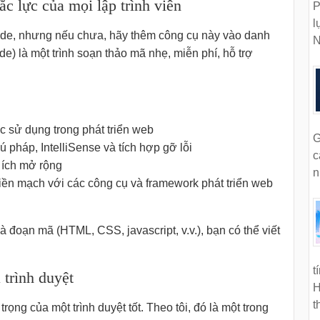
ắc lực của mọi lập trình viên
P
l
ode, nhưng nếu chưa, hãy thêm công cụ này vào danh
N
) là một trình soạn thảo mã nhẹ, miễn phí, hỗ trợ
c sử dụng trong phát triển web
G
 pháp, IntelliSense và tích hợp gỡ lỗi
c
n ích mở rộng
n
iền mạch với các công cụ và framework phát triển web
à đoạn mã (HTML, CSS, javascript, v.v.), bạn có thể viết
t
 trình duyệt
H
t
rọng của một trình duyệt tốt. Theo tôi, đó là một trong