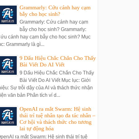
Grammarly: Cứu cánh hay cạm
bẫy cho học sinh?
Grammarly: Cứu cánh hay cạm
bẫy cho học sinh? Grammarly:
ứu cánh hay cạm bẫy cho học sinh? Mục
ục: Grammarly là gì...
9 Dấu Hiệu Chắc Chắn Cho Thấy
Bài Viết Do AI Viết
9 Dấu Hiệu Chắc Chắn Cho Thấy
Bài Viết Do AI Viết Mục lục: Giới
hiệu: Sự trỗi dậy của AI và thách thức nhận
iện văn bản Phân tích ví d...
OpenAI ra mắt Swarm: Hệ sinh
thái trí tuệ nhân tạo đa tác nhân –
Cơ hội và thách thức cho tương
lai tự động hóa
penAI ra mắt Swarm: Hệ sinh thái trí tuệ