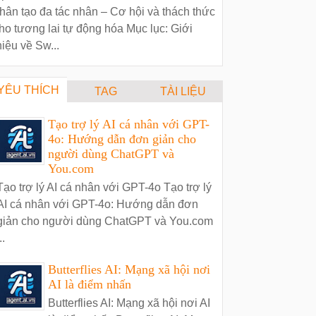
hân tạo đa tác nhân – Cơ hội và thách thức
ho tương lai tự động hóa Mục lục: Giới
hiệu về Sw...
YÊU THÍCH
TAG
TÀI LIỆU
Tạo trợ lý AI cá nhân với GPT-
4o: Hướng dẫn đơn giản cho
người dùng ChatGPT và
You.com
Tạo trợ lý AI cá nhân với GPT-4o Tạo trợ lý
AI cá nhân với GPT-4o: Hướng dẫn đơn
giản cho người dùng ChatGPT và You.com
..
Butterflies AI: Mạng xã hội nơi
AI là điểm nhấn
Butterflies AI: Mạng xã hội nơi AI