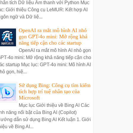
hân tích Dữ liệu Âm thanh với Python Mục
ục: Giới thiệu Công cụ LeMUR: Kết hợp AI
gôn ngữ và Dữ liệ...
OpenAI ra mắt mô hình AI nhỏ
gọn GPT-4o mini: Mở rộng khả
năng tiếp cận cho các startup
OpenAI ra mắt mô hình AI nhỏ gọn
PT-4o mini: Mở rộng khả năng tiếp cận cho
ác startup Mục lục: GPT-4o mini: Mô hình AI
hỏ gọn, hiệ...
Sử dụng Bing: Công cụ tìm kiếm
tích hợp trí tuệ nhân tạo của
Microsoft
Mục lục Giới thiệu về Bing AI Các
ính năng nổi bật của Bing AI (Copilot)
ướng dẫn sử dụng Bing AI Kết luận 1. Giới
hiệu về Bing AI...