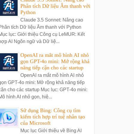
Phân tích Dữ liệu Âm thanh với
Python
Claude 3.5 Sonnet: Nâng cao
Phân tích Dữ liệu Âm thanh với Python
Mục lục: Giới thiệu Công cụ LeMUR: Kết
hợp AI Ngôn ngữ và Dữ liệ...
OpenAI ra mắt mô hình AI nhỏ
gọn GPT-4o mini: Mở rộng khả
năng tiếp cận cho các startup
OpenAI ra mắt mô hình AI nhỏ
gọn GPT-4o mini: Mở rộng khả năng tiếp
cận cho các startup Mục lục: GPT-4o mini:
Mô hình AI nhỏ gọn, hiệ...
Sử dụng Bing: Công cụ tìm
kiếm tích hợp trí tuệ nhân tạo
của Microsoft
Mục lục Giới thiệu về Bing AI