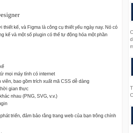
esigner
i thiết kế, và Figma là công cụ thiết yếu ngày nay. Nó có
C
ng kể và một số plugin có thể tự động hóa một phần
d
m
kế
 từ mọi máy tính có internet
nh viên, bao gồm trích xuất mã CSS dễ dàng
T
thời gian thực
C
khác nhau (PNG, SVG, v.v.)
ugin
n phát triển, đảm bảo rằng trang web của bạn trông chính