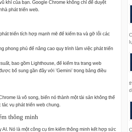
 vũ khí của bạn. Google Chrome không chỉ để duyệt
hà phát triển web.
át triển tích hợp mạnh mẽ để kiểm tra và gỡ lỗi các
C
l
ng phong phú để nâng cao quy trình làm việc phát triển
suất, bao gồm Lighthouse, để kiểm tra trang web
I được bổ sung gần đây với 'Gemini' trong bảng điều
t
d
Chrome là vô song, biến nó thành một tài sản không thể
c tác vụ phát triển web chung.
iếm thông minh
y AI. Nó là một công cụ tìm kiếm thông minh kết hợp sức
O