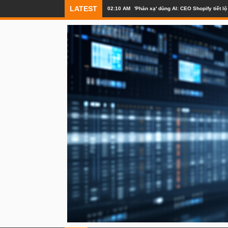
LATEST
02:10 AM
'Phản xạ' dùng AI: CEO Shopify tiết 