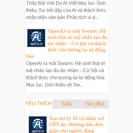
Thấy Bài Viết Do AI Viết Mục lục: Giới
thiệu: Sự trỗi dậy của AI và thách thức
nhận diện văn bản Phân tích ví d...
OpenAI ra mắt Swarm: Hệ
sinh thái trí tuệ nhân tạo đa
tác nhân – Cơ hội và thách
thức cho tương lai tự động
hóa
OpenAI ra mắt Swarm: Hệ sinh thái trí
tuệ nhân tạo đa tác nhân – Cơ hội và
thách thức cho tương lai tự động hóa
Mục lục: Giới thiệu về Sw...
YÊU THÍCH
TAG
TÀI LIỆU
Tạo trợ lý AI cá nhân với
GPT-4o: Hướng dẫn đơn
giản cho người dùng