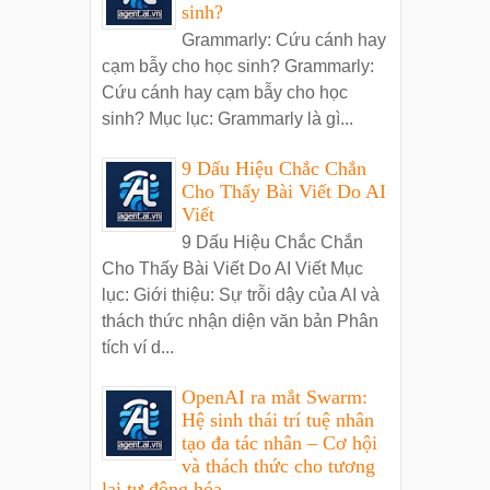
sinh?
Grammarly: Cứu cánh hay
cạm bẫy cho học sinh? Grammarly:
Cứu cánh hay cạm bẫy cho học
sinh? Mục lục: Grammarly là gì...
9 Dấu Hiệu Chắc Chắn
Cho Thấy Bài Viết Do AI
Viết
9 Dấu Hiệu Chắc Chắn
Cho Thấy Bài Viết Do AI Viết Mục
lục: Giới thiệu: Sự trỗi dậy của AI và
thách thức nhận diện văn bản Phân
tích ví d...
OpenAI ra mắt Swarm:
Hệ sinh thái trí tuệ nhân
tạo đa tác nhân – Cơ hội
và thách thức cho tương
lai tự động hóa