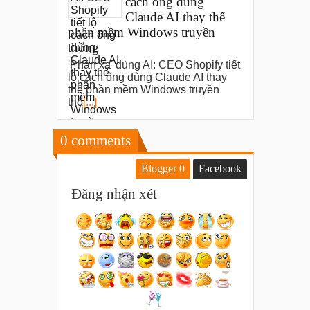
cách ông dùng
Claude AI thay thế
phần mềm Windows truyền
thống
'Phản xạ' dùng AI: CEO Shopify tiết
lộ cách ông dùng Claude AI thay
thế phần mềm Windows truyền
thố
[...]
0
comments
Blogger
0
Facebook
Đăng nhận xét