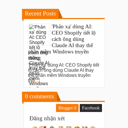
Recent Posts
'Phản xạ' dùng AI:
CEO Shopify tiết lộ
cách ông dùng
Claude AI thay thế
phần mềm Windows truyền
thống
'Phản xạ' dùng AI: CEO Shopify tiết
lộ cách ông dùng Claude AI thay
thế phần mềm Windows truyền
thố
[...]
0
comments
Blogger
0
Facebook
Đăng nhận xét