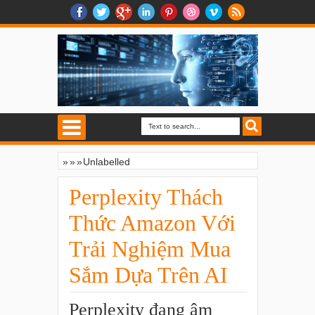
»
»
»
Unlabelled
Perplexity Thách Thức Amazon Với Trải
Nghiệm Mua Sắm Dựa Trên AI
Perplexity Thách
Thức Amazon Với
Trải Nghiệm Mua
Sắm Dựa Trên AI
Perplexity đang âm