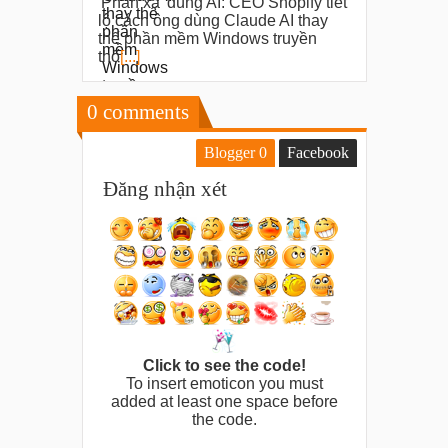
'Phản xạ' dùng AI: CEO Shopify tiết
lộ cách ông dùng Claude AI thay
thế phần mềm Windows truyền
thố
[...]
0
comments
Blogger
0
Facebook
Đăng nhận xét
Click to see the code!
To insert emoticon you must
added at least one space before
the code.