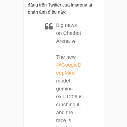
đăng trên Twitter của lmarena.ai
phản ánh điều này:
Big news
on Chatbot
Arena 🔥
The new
@GoogleD
eepMind
model
gemini-
exp-1206 is
crushing it,
and the
race is