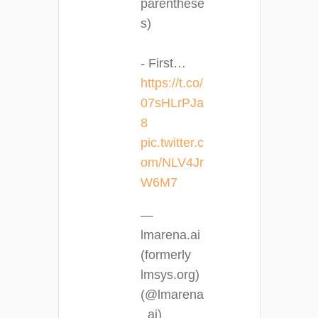
parenthese
s)
- First…
https://t.co/
07sHLrPJa
8
pic.twitter.c
om/NLV4Jr
W6M7
—
lmarena.ai
(formerly
lmsys.org)
(@lmarena
_ai)