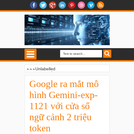
»
»
»
Unlabelled
Google ra mắt mô hình Gemini-exp-1121
với cửa sổ ngữ cảnh 2 triệu token
Google ra mắt mô
hình Gemini-exp-
1121 với cửa sổ
ngữ cảnh 2 triệu
token