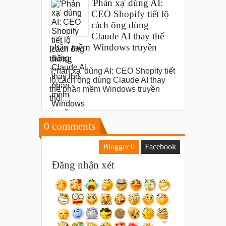
'Phản xạ' dùng AI:
CEO Shopify tiết lộ
cách ông dùng
Claude AI thay thế
phần mềm Windows truyền
thống
'Phản xạ' dùng AI: CEO Shopify tiết
lộ cách ông dùng Claude AI thay
thế phần mềm Windows truyền
thố
[...]
0
comments
Blogger
0
Facebook
Đăng nhận xét