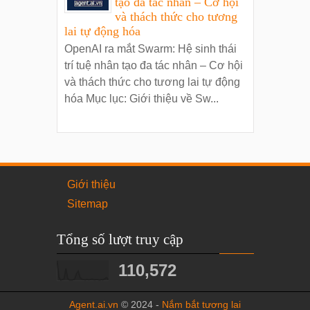
tạo đa tác nhân – Cơ hội
và thách thức cho tương
lai tự động hóa
OpenAI ra mắt Swarm: Hệ sinh thái
trí tuệ nhân tạo đa tác nhân – Cơ hội
và thách thức cho tương lai tự động
hóa Mục lục: Giới thiệu về Sw...
Giới thiệu
Sitemap
Tổng số lượt truy cập
110,572
Agent.ai.vn
© 2024 -
Nắm bắt tương lai