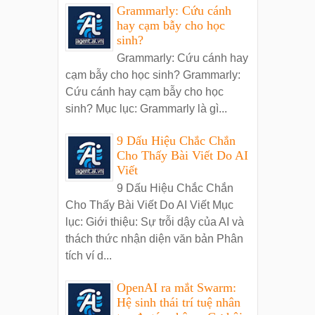
Grammarly: Cứu cánh
hay cạm bẫy cho học
sinh?
Grammarly: Cứu cánh hay
cạm bẫy cho học sinh? Grammarly:
Cứu cánh hay cạm bẫy cho học
sinh? Mục lục: Grammarly là gì...
9 Dấu Hiệu Chắc Chắn
Cho Thấy Bài Viết Do AI
Viết
9 Dấu Hiệu Chắc Chắn
Cho Thấy Bài Viết Do AI Viết Mục
lục: Giới thiệu: Sự trỗi dậy của AI và
thách thức nhận diện văn bản Phân
tích ví d...
OpenAI ra mắt Swarm:
Hệ sinh thái trí tuệ nhân