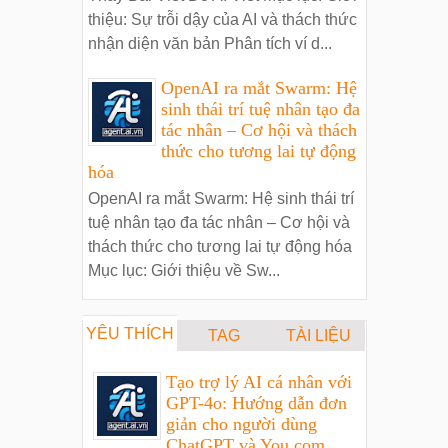
thiệu: Sự trỗi dậy của AI và thách thức
nhận diện văn bản Phân tích ví d...
OpenAI ra mắt Swarm: Hệ
sinh thái trí tuệ nhân tạo đa
tác nhân – Cơ hội và thách
thức cho tương lai tự động
hóa
OpenAI ra mắt Swarm: Hệ sinh thái trí
tuệ nhân tạo đa tác nhân – Cơ hội và
thách thức cho tương lai tự động hóa
Mục lục: Giới thiệu về Sw...
YÊU THÍCH
TAG
TÀI LIỆU
Tạo trợ lý AI cá nhân với
GPT-4o: Hướng dẫn đơn
giản cho người dùng
ChatGPT và You.com