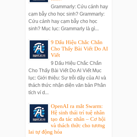
Grammarly: Cứu cánh hay
cạm bẫy cho học sinh? Grammarly:
Cứu cánh hay cạm bẫy cho học
sinh? Mục lục: Grammarly là gì...
9 Dấu Hiệu Chắc Chắn
Cho Thấy Bài Viết Do AI
Viết
9 Dấu Hiệu Chắc Chắn
Cho Thấy Bài Viết Do AI Viết Mục
lục: Giới thiệu: Sự trỗi dậy của AI và
thách thức nhận diện văn bản Phân
tích ví d...
OpenAI ra mắt Swarm:
Hệ sinh thái trí tuệ nhân
tạo đa tác nhân – Cơ hội
và thách thức cho tương
lai tự động hóa