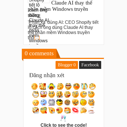
Claude AI thay thế
phần mềm Windows truyền
thống
'Phản xạ' dùng AI: CEO Shopify tiết
lộ cách ông dùng Claude AI thay
thế phần mềm Windows truyền
thố
[...]
0
comments
Blogger
0
Facebook
Đăng nhận xét
Click to see the code!