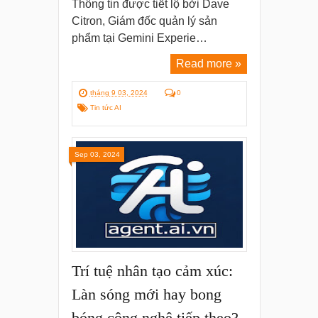
Thông tin được tiết lộ bởi Dave
Citron, Giám đốc quản lý sản
phẩm tại Gemini Experie…
Read more »
tháng 9 03, 2024
0
Tin tức AI
Sep 03, 2024
Trí tuệ nhân tạo cảm xúc:
Làn sóng mới hay bong
bóng công nghệ tiếp theo?