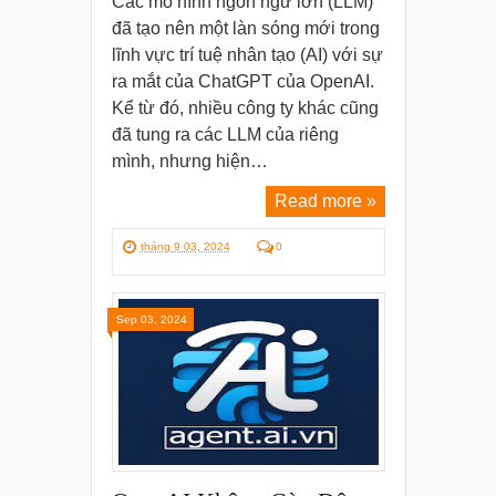
Các mô hình ngôn ngữ lớn (LLM)
đã tạo nên một làn sóng mới trong
lĩnh vực trí tuệ nhân tạo (AI) với sự
ra mắt của ChatGPT của OpenAI.
Kể từ đó, nhiều công ty khác cũng
đã tung ra các LLM của riêng
mình, nhưng hiện…
Read more »
tháng 9 03, 2024
0
Sep 03, 2024