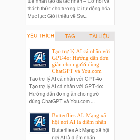
tuệ nhân tạo đa tác nhân – Cơ hội và
thách thức cho tương lai tự động hóa
Mục lục: Giới thiệu về Sw...
YÊU THÍCH
TAG
TÀI LIỆU
Tạo trợ lý AI cá nhân với
GPT-4o: Hướng dẫn đơn
giản cho người dùng
ChatGPT và You.com
Tạo trợ lý AI cá nhân với GPT-4o
Tạo trợ lý AI cá nhân với GPT-4o:
Hướng dẫn đơn giản cho người
dùng ChatGPT và You.com ...
Butterflies AI: Mạng xã
hội nơi AI là điểm nhấn
Butterflies AI: Mạng xã hội
nơi AI là điểm nhấn