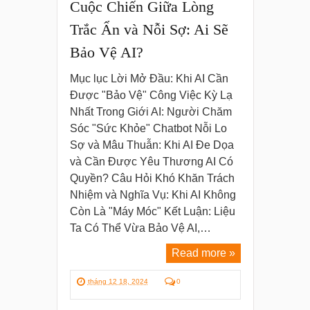
Cuộc Chiến Giữa Lòng
Trắc Ẩn và Nỗi Sợ: Ai Sẽ
Bảo Vệ AI?
Mục lục Lời Mở Đầu: Khi AI Cần
Được "Bảo Vệ" Công Việc Kỳ Lạ
Nhất Trong Giới AI: Người Chăm
Sóc "Sức Khỏe" Chatbot Nỗi Lo
Sợ và Mâu Thuẫn: Khi AI Đe Dọa
và Cần Được Yêu Thương AI Có
Quyền? Câu Hỏi Khó Khăn Trách
Nhiệm và Nghĩa Vụ: Khi AI Không
Còn Là "Máy Móc" Kết Luận: Liệu
Ta Có Thể Vừa Bảo Vệ AI,…
Read more »
tháng 12 18, 2024
0