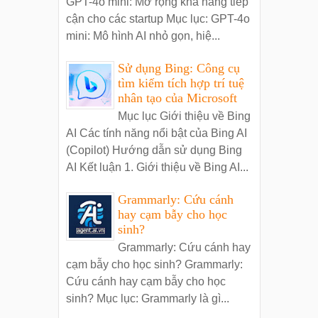
GPT-4o mini: Mở rộng khả năng tiếp
cận cho các startup Mục lục: GPT-4o
mini: Mô hình AI nhỏ gọn, hiệ...
Sử dụng Bing: Công cụ
tìm kiếm tích hợp trí tuệ
nhân tạo của Microsoft
Mục lục Giới thiệu về Bing
AI Các tính năng nổi bật của Bing AI
(Copilot) Hướng dẫn sử dụng Bing
AI Kết luận 1. Giới thiệu về Bing AI...
Grammarly: Cứu cánh
hay cạm bẫy cho học
sinh?
Grammarly: Cứu cánh hay
cạm bẫy cho học sinh? Grammarly:
Cứu cánh hay cạm bẫy cho học
sinh? Mục lục: Grammarly là gì...