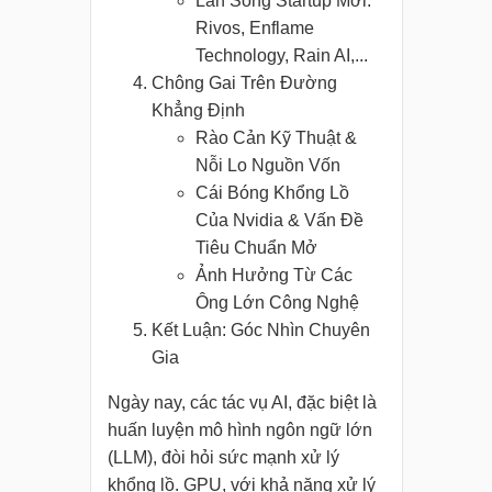
Làn Sóng Startup Mới:
Rivos, Enflame
Technology, Rain AI,...
Chông Gai Trên Đường
Khẳng Định
Rào Cản Kỹ Thuật &
Nỗi Lo Nguồn Vốn
Cái Bóng Khổng Lồ
Của Nvidia & Vấn Đề
Tiêu Chuẩn Mở
Ảnh Hưởng Từ Các
Ông Lớn Công Nghệ
Kết Luận: Góc Nhìn Chuyên
Gia
Ngày nay, các tác vụ AI, đặc biệt là
huấn luyện mô hình ngôn ngữ lớn
(LLM), đòi hỏi sức mạnh xử lý
khổng lồ. GPU, với khả năng xử lý