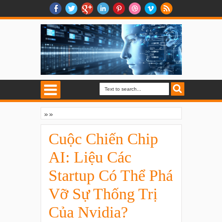
»
»
Cuộc Chiến Chip AI: Liệu Các Startup Có
Thể Phá Vỡ Sự Thống Trị Của Nvidia?
Cuộc Chiến Chip
AI: Liệu Các
Startup Có Thể Phá
Vỡ Sự Thống Trị
Của Nvidia?