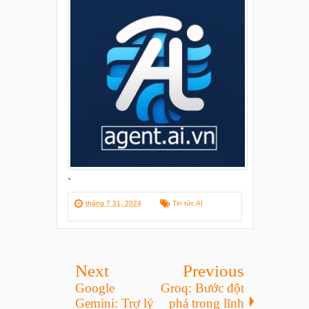
`
tháng 7 31, 2024
Tin tức AI
Next
Previous
Google
Groq: Bước đột
Gemini: Trợ lý
phá trong lĩnh