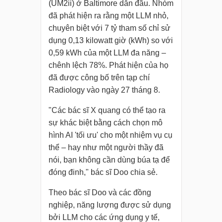
(UM2ii) ở Baltimore dẫn đầu. Nhóm
đã phát hiện ra rằng một LLM nhỏ,
chuyên biệt với 7 tỷ tham số chỉ sử
dụng 0,13 kilowatt giờ (kWh) so với
0,59 kWh của một LLM đa năng –
chênh lệch 78%. Phát hiện của họ
đã được công bố trên tạp chí
Radiology vào ngày 27 tháng 8.
"Các bác sĩ X quang có thể tạo ra
sự khác biệt bằng cách chọn mô
hình AI 'tối ưu' cho một nhiệm vụ cụ
thể – hay như một người thầy đã
nói, bạn không cần dùng búa tạ để
đóng đinh," bác sĩ Doo chia sẻ.
Theo bác sĩ Doo và các đồng
nghiệp, năng lượng được sử dụng
bởi LLM cho các ứng dụng y tế,