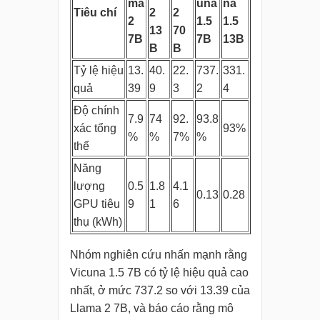
ma
una
na
Tiêu chí
2
2
2
1.5
1.5
13
70
7B
7B
13B
B
B
Tỷ lệ hiệu
13.
40.
22.
737.
331.
quả
39
9
3
2
4
Độ chính
7.9
74
92.
93.8
xác tổng
93%
%
%
7%
%
thể
Năng
lượng
0.5
1.8
4.1
0.13
0.28
GPU tiêu
9
1
6
thụ (kWh)
Nhóm nghiên cứu nhấn mạnh rằng
Vicuna 1.5 7B có tỷ lệ hiệu quả cao
nhất, ở mức 737.2 so với 13.39 của
Llama 2 7B, và báo cáo rằng mô