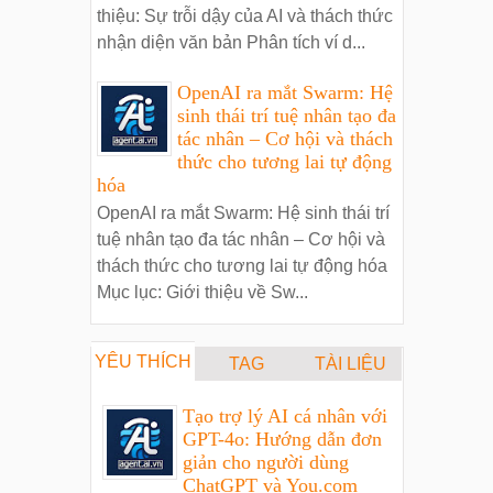
thiệu: Sự trỗi dậy của AI và thách thức
nhận diện văn bản Phân tích ví d...
OpenAI ra mắt Swarm: Hệ
sinh thái trí tuệ nhân tạo đa
tác nhân – Cơ hội và thách
thức cho tương lai tự động
hóa
OpenAI ra mắt Swarm: Hệ sinh thái trí
tuệ nhân tạo đa tác nhân – Cơ hội và
thách thức cho tương lai tự động hóa
Mục lục: Giới thiệu về Sw...
YÊU THÍCH
TAG
TÀI LIỆU
Tạo trợ lý AI cá nhân với
GPT-4o: Hướng dẫn đơn
giản cho người dùng
ChatGPT và You.com