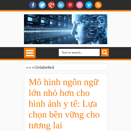
»
»
»
Unlabelled
Mô hình ngôn ngữ lớn nhỏ hơn cho hình
ảnh y tế: Lựa chọn bền vững cho tương lai
Mô hình ngôn ngữ
lớn nhỏ hơn cho
hình ảnh y tế: Lựa
chọn bền vững cho
tương lai