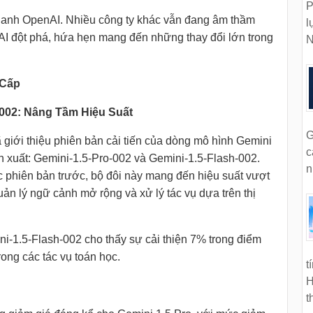
P
quanh OpenAI. Nhiều công ty khác vẫn đang âm thầm
l
AI đột phá, hứa hẹn mang đến những thay đổi lớn trong
N
 Cấp
-002: Nâng Tầm Hiệu Suất
G
giới thiệu phiên bản cải tiến của dòng mô hình Gemini
c
n xuất: Gemini-1.5-Pro-002 và Gemini-1.5-Flash-002.
n
 phiên bản trước, bộ đôi này mang đến hiệu suất vượt
 quản lý ngữ cảnh mở rộng và xử lý tác vụ dựa trên thị
i-1.5-Flash-002 cho thấy sự cải thiện 7% trong điểm
ong các tác vụ toán học.
t
H
t