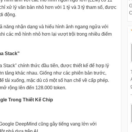
G
chỉ xử lý văn bản nhỏ hơn với 1 tỷ và 3 tỷ tham số, được
C
di động.
khả năng nhận dạng và hiểu hình ảnh ngang ngửa với
hi các mô hình nhỏ hơn lại vượt trội trong nhiều điểm
a Stack"
 Stack" chính thức đầu tiên, được thiết kế để hợp lý
 nền tảng khác nhau. Giống như các phiên bản trước,
ể tải xuống, mặc dù có một số hạn chế về cấp phép.
mở rộng lên đến 128.000 token.
.
gle Trong Thiết Kế Chip
, Google DeepMind cũng gây tiếng vang lớn với
đột phá dựa trên AI.