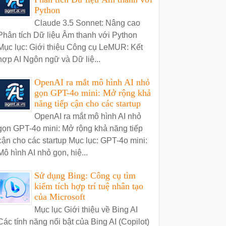
Python
Claude 3.5 Sonnet: Nâng cao
Phân tích Dữ liệu Âm thanh với Python
Mục lục: Giới thiệu Công cụ LeMUR: Kết
hợp AI Ngôn ngữ và Dữ liệ...
OpenAI ra mắt mô hình AI nhỏ
gọn GPT-4o mini: Mở rộng khả
năng tiếp cận cho các startup
OpenAI ra mắt mô hình AI nhỏ
gọn GPT-4o mini: Mở rộng khả năng tiếp
cận cho các startup Mục lục: GPT-4o mini:
Mô hình AI nhỏ gọn, hiệ...
Sử dụng Bing: Công cụ tìm
kiếm tích hợp trí tuệ nhân tạo
của Microsoft
Mục lục Giới thiệu về Bing AI
Các tính năng nổi bật của Bing AI (Copilot)