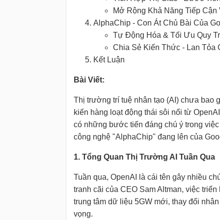
Mở Rộng Khả Năng Tiếp Cận V
AlphaChip - Con Át Chủ Bài Của Go
Tự Động Hóa & Tối Ưu Quy Tr
Chia Sẻ Kiến Thức - Lan Tỏa
Kết Luận
Bài Viết:
Thị trường trí tuệ nhân tạo (AI) chưa bao 
kiến hàng loạt động thái sôi nổi từ OpenA
có những bước tiến đáng chú ý trong việc 
công nghệ "AlphaChip" đang lên của Goo
1. Tổng Quan Thị Trường AI Tuần Qua
Tuần qua, OpenAI là cái tên gây nhiều ch
tranh cãi của CEO Sam Altman, việc triển
trung tâm dữ liệu 5GW mới, thay đổi nhân 
vọng.