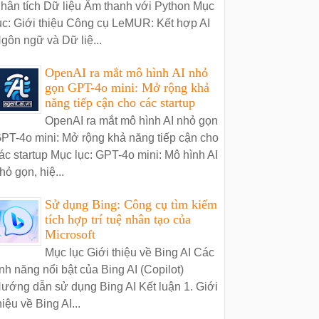
hân tích Dữ liệu Âm thanh với Python Mục
ục: Giới thiệu Công cụ LeMUR: Kết hợp AI
gôn ngữ và Dữ liệ...
OpenAI ra mắt mô hình AI nhỏ
gọn GPT-4o mini: Mở rộng khả
năng tiếp cận cho các startup
OpenAI ra mắt mô hình AI nhỏ gọn
PT-4o mini: Mở rộng khả năng tiếp cận cho
ác startup Mục lục: GPT-4o mini: Mô hình AI
hỏ gọn, hiệ...
Sử dụng Bing: Công cụ tìm kiếm
tích hợp trí tuệ nhân tạo của
Microsoft
Mục lục Giới thiệu về Bing AI Các
ính năng nổi bật của Bing AI (Copilot)
ướng dẫn sử dụng Bing AI Kết luận 1. Giới
hiệu về Bing AI...