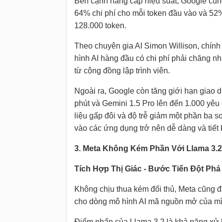
Bên cạnh nâng cấp hiệu suất, Google cũn
64% chi phí cho mỗi token đầu vào và 52%
128.000 token.
Theo chuyên gia AI Simon Willison, chính
hình AI hàng đầu có chi phí phải chăng nh
từ cộng đồng lập trình viên.
Ngoài ra, Google còn tăng giới hạn giao d
phút và Gemini 1.5 Pro lên đến 1.000 yêu 
liệu gấp đôi và độ trễ giảm một phần ba s
vào các ứng dụng trở nên dễ dàng và tiết 
3. Meta Không Kém Phần Với Llama 3.2
Tích Hợp Thị Giác - Bước Tiến Đột Phá
Không chịu thua kém đối thủ, Meta cũng đ
cho dòng mô hình AI mã nguồn mở của mì
Điểm nhấn của Llama 3.2 là khả năng xử 