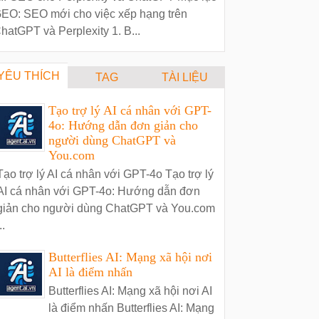
EO: SEO mới cho việc xếp hạng trên
hatGPT và Perplexity 1. B...
YÊU THÍCH
TAG
TÀI LIỆU
Tạo trợ lý AI cá nhân với GPT-
4o: Hướng dẫn đơn giản cho
người dùng ChatGPT và
You.com
Tạo trợ lý AI cá nhân với GPT-4o Tạo trợ lý
AI cá nhân với GPT-4o: Hướng dẫn đơn
giản cho người dùng ChatGPT và You.com
..
Butterflies AI: Mạng xã hội nơi
AI là điểm nhấn
Butterflies AI: Mạng xã hội nơi AI
là điểm nhấn Butterflies AI: Mạng