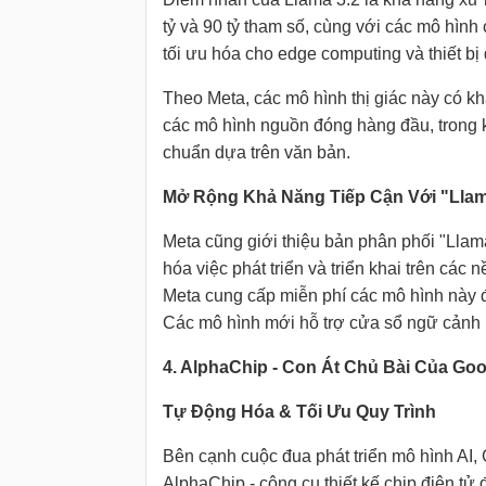
tỷ và 90 tỷ tham số, cùng với các mô hình 
tối ưu hóa cho edge computing và thiết bị 
Theo Meta, các mô hình thị giác này có 
các mô hình nguồn đóng hàng đầu, trong k
chuẩn dựa trên văn bản.
Mở Rộng Khả Năng Tiếp Cận Với "Llam
Meta cũng giới thiệu bản phân phối "Llama
hóa việc phát triển và triển khai trên các
Meta cung cấp miễn phí các mô hình này đ
Các mô hình mới hỗ trợ cửa sổ ngữ cảnh 
4. AlphaChip - Con Át Chủ Bài Của Goo
Tự Động Hóa & Tối Ưu Quy Trình
Bên cạnh cuộc đua phát triển mô hình AI
AlphaChip - công cụ thiết kế chip điện tử 