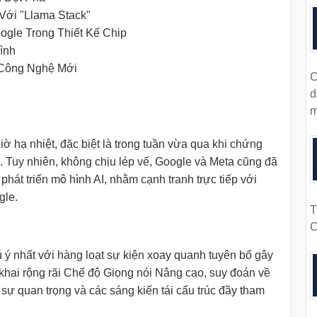
ới "Llama Stack"
ogle Trong Thiết Kế Chip
ình
 Công Nghệ Mới
C
d
m
giờ hạ nhiệt, đặc biệt là trong tuần vừa qua khi chứng
I. Tuy nhiên, không chịu lép vế, Google và Meta cũng đã
phát triển mô hình AI, nhằm cạnh tranh trực tiếp với
gle.
T
C
ú ý nhất với hàng loạt sự kiện xoay quanh tuyên bố gây
 khai rộng rãi Chế độ Giọng nói Nâng cao, suy đoán về
sự quan trọng và các sáng kiến tái cấu trúc đầy tham