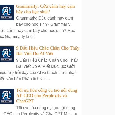
Grammarly: Cứu cánh hay cạm
bẫy cho học sinh?
Grammarly: Cứu cánh hay cạm
bẫy cho học sinh? Grammarly:
ứu cánh hay cạm bẫy cho học sinh? Mục
ục: Grammarly là gì...
9 Dấu Hiệu Chắc Chắn Cho Thấy
Bài Viết Do AI Viết
9 Dấu Hiệu Chắc Chắn Cho Thấy
Bài Viết Do AI Viết Mục lục: Giới
hiệu: Sự trỗi dậy của AI và thách thức nhận
iện văn bản Phân tích ví d...
Tối ưu hóa công cụ tạo nội dung
AI: GEO cho Perplexity và
ChatGPT
Tối ưu hóa công cụ tạo nội dung
I: GEO cho Perplexity và ChatGPT Mục lục