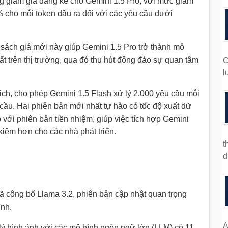
g giảm giá đáng kể cho Gemini 1.5 Pro, với mức giảm
 cho mỗi token đầu ra đối với các yêu cầu dưới
 sách giá mới này giúp Gemini 1.5 Pro trở thành mô
ất trên thị trường, qua đó thu hút đông đảo sự quan tâm
C
l
ịch, cho phép Gemini 1.5 Flash xử lý 2.000 yêu cầu mỗi
cầu. Hai phiên bản mới nhất tự hào có tốc độ xuất dữ
o với phiên bản tiền nhiệm, giúp việc tích hợp Gemini
kiệm hơn cho các nhà phát triển.
t
d
ã công bố Llama 3.2, phiên bản cập nhật quan trọng
nh.
A
lý hình ảnh với các mô hình ngôn ngữ lớn (LLM) có 11