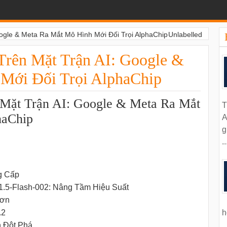
gle & Meta Ra Mắt Mô Hình Mới Đối Trọi AlphaChip
Unlabelled
rên Mặt Trận AI: Google &
Mới Đối Trọi AlphaChip
Mặt Trận AI: Google & Meta Ra Mắt
T
haChip
A
g
..
g Cấp
1.5-Flash-002: Nâng Tầm Hiệu Suất
Hơn
h
.2
n Đột Phá