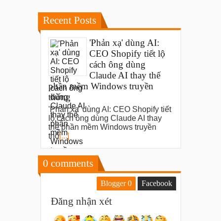
Recent Posts
'Phản xạ' dùng AI:
CEO Shopify tiết lộ
cách ông dùng
Claude AI thay thế
phần mềm Windows truyền
thống
'Phản xạ' dùng AI: CEO Shopify tiết
lộ cách ông dùng Claude AI thay
thế phần mềm Windows truyền
thố
[...]
0
comments
Blogger
0
Facebook
Đăng nhận xét