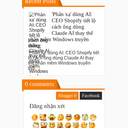
Recent Posts
'Phản xạ' dùng AI:
CEO Shopify tiết lộ
cách ông dùng
Claude AI thay thế
phần mềm Windows truyền
thống
'Phản xạ' dùng AI: CEO Shopify tiết
lộ cách ông dùng Claude AI thay
thế phần mềm Windows truyền
thố
[...]
0
comments
Blogger
0
Facebook
Đăng nhận xét