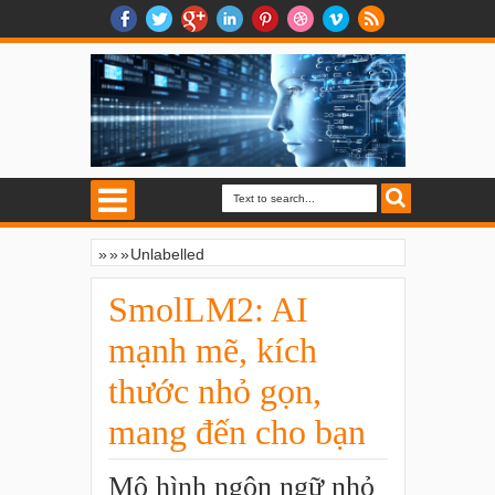
»
»
»
Unlabelled
SmolLM2: AI mạnh mẽ, kích thước nhỏ
gọn, mang đến cho bạn
SmolLM2: AI
mạnh mẽ, kích
thước nhỏ gọn,
mang đến cho bạn
Mô hình ngôn ngữ nhỏ