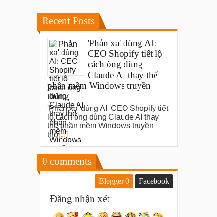
Recent Posts
'Phản xạ' dùng AI:
CEO Shopify tiết lộ
cách ông dùng
Claude AI thay thế
phần mềm Windows truyền
thống
'Phản xạ' dùng AI: CEO Shopify tiết
lộ cách ông dùng Claude AI thay
thế phần mềm Windows truyền
thố
[...]
0
comments
Blogger
0
Facebook
Đăng nhận xét