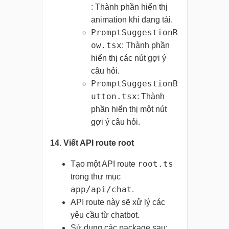
: Thành phần hiển thị
animation khi đang tải.
PromptSuggestionR
ow.tsx
: Thành phần
hiển thị các nút gợi ý
câu hỏi.
PromptSuggestionB
utton.tsx
: Thành
phần hiển thị một nút
gợi ý câu hỏi.
14. Viết API route root
root.ts
Tạo một API route
trong thư mục
app/api/chat
.
API route này sẽ xử lý các
yêu cầu từ chatbot.
Sử dụng các package sau: