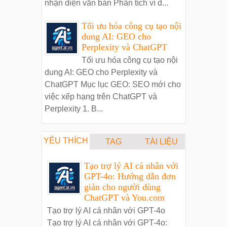
nhận diện văn bản Phân tích ví d...
Tối ưu hóa công cụ tạo nội
dung AI: GEO cho
Perplexity và ChatGPT
Tối ưu hóa công cụ tạo nội
dung AI: GEO cho Perplexity và
ChatGPT Mục lục GEO: SEO mới cho
việc xếp hạng trên ChatGPT và
Perplexity 1. B...
YÊU THÍCH
TAG
TÀI LIỆU
Tạo trợ lý AI cá nhân với
GPT-4o: Hướng dẫn đơn
giản cho người dùng
ChatGPT và You.com
Tạo trợ lý AI cá nhân với GPT-4o
Tạo trợ lý AI cá nhân với GPT-4o: