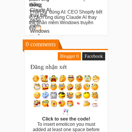
thống
'Phản xạ' dùng AI: CEO Shopify tiết
lộ cách ông dùng Claude AI thay
thế phần mềm Windows truyền
thố
[...]
0
comments
Blogger
0
Facebook
Đăng nhận xét
Click to see the code!
To insert emoticon you must
added at least one space before