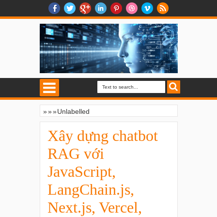
»
»
»
Unlabelled
Xây dựng chatbot RAG với JavaScript,
LangChain.js, Next.js, Vercel, OpenAI
Xây dựng chatbot
RAG với
JavaScript,
LangChain.js,
Next.js, Vercel,