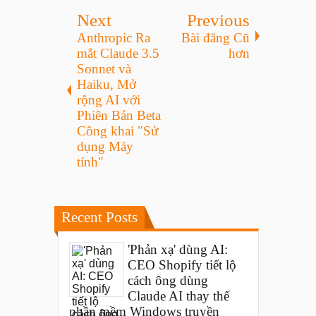
Next
Previous
Anthropic Ra
Bài đăng Cũ
mắt Claude 3.5
hơn
Sonnet và
Haiku, Mở
rộng AI với
Phiên Bản Beta
Công khai "Sử
dụng Máy
tính"
Recent Posts
'Phản xạ' dùng AI:
CEO Shopify tiết lộ
cách ông dùng
Claude AI thay thế
phần mềm Windows truyền