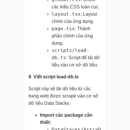
các kiểu CSS toàn cục.
layout.tsx
: Layout
chính của ứng dụng.
page.tsx
: Thành
phần chính của ứng
dụng.
scripts/load-
db.ts
: Script để tải dữ
liệu vào cơ sở dữ liệu.
9. Viết script load-db.ts
Script này sẽ tải dữ liệu từ các
trang web được scrape vào cơ sở
dữ liệu Data Stacks.
Import các package cần
thiết:
DataStacks/AstraD