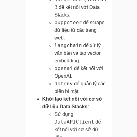
B
để kết nối với Data
Stacks.
puppeteer
để scrape
dữ liệu từ các trang
web.
langchain
để xử lý
văn bản và tạo vector
embedding.
openai
để kết nối với
OpenAI.
dotenv
để quản lý các
biến bí mật.
Khởi tạo kết nối với cơ sở
dữ liệu Data Stacks:
Sử dụng
DataAPIClient
để
kết nối với cơ sở dữ