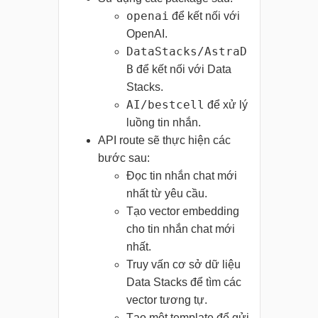
openai
để kết nối với
OpenAI.
DataStacks/AstraD
B
để kết nối với Data
Stacks.
AI/bestcell
để xử lý
luồng tin nhắn.
API route sẽ thực hiện các
bước sau:
Đọc tin nhắn chat mới
nhất từ yêu cầu.
Tạo vector embedding
cho tin nhắn chat mới
nhất.
Truy vấn cơ sở dữ liệu
Data Stacks để tìm các
vector tương tự.
Tạo một template để gửi