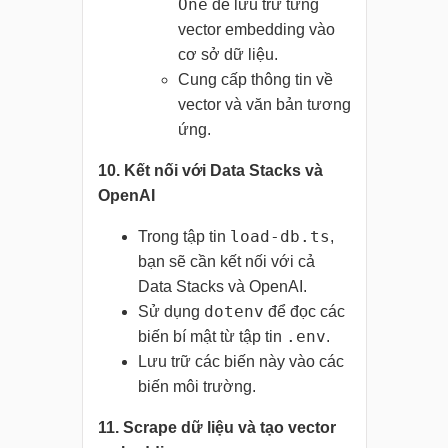
One
để lưu trữ từng
vector embedding vào
cơ sở dữ liệu.
Cung cấp thông tin về
vector và văn bản tương
ứng.
10. Kết nối với Data Stacks và
OpenAI
load-db.ts
Trong tập tin
,
bạn sẽ cần kết nối với cả
Data Stacks và OpenAI.
dotenv
Sử dụng
để đọc các
.env
biến bí mật từ tập tin
.
Lưu trữ các biến này vào các
biến môi trường.
11. Scrape dữ liệu và tạo vector