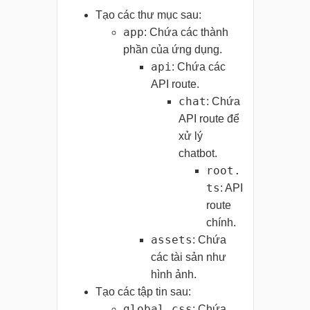
Tạo các thư mục sau:
app
: Chứa các thành
phần của ứng dụng.
api
: Chứa các
API route.
chat
: Chứa
API route để
xử lý
chatbot.
root.
ts
: API
route
chính.
assets
: Chứa
các tài sản như
hình ảnh.
Tạo các tập tin sau:
global.css
: Chứa