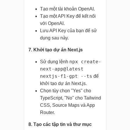
Tạo một tài khoản OpenAI.
Tạo một API Key để kết nối
với OpenAI.
Lưu API Key của bạn để sử
dụng sau này.
7. Khởi tạo dự án Next.js
npx create-
Sử dụng lệnh
next-app@latest
nextjs-f1-gpt --ts
để
khởi tạo dự án Next.js.
Chọn tùy chọn "Yes" cho
TypeScript, "No" cho Tailwind
CSS, Source Maps và App
Router.
8. Tạo các tập tin và thư mục