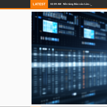
LATEST
02:09 AM
Nền tảng Báo cáo Lừa đảo Toàn cầu R