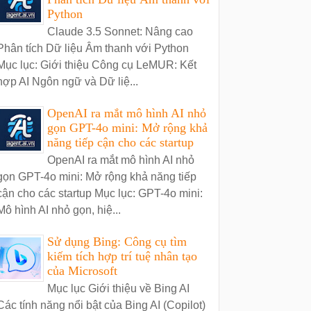
Python
Claude 3.5 Sonnet: Nâng cao
Phân tích Dữ liệu Âm thanh với Python
Mục lục: Giới thiệu Công cụ LeMUR: Kết
hợp AI Ngôn ngữ và Dữ liệ...
OpenAI ra mắt mô hình AI nhỏ
gọn GPT-4o mini: Mở rộng khả
năng tiếp cận cho các startup
OpenAI ra mắt mô hình AI nhỏ
gọn GPT-4o mini: Mở rộng khả năng tiếp
cận cho các startup Mục lục: GPT-4o mini:
Mô hình AI nhỏ gọn, hiệ...
Sử dụng Bing: Công cụ tìm
kiếm tích hợp trí tuệ nhân tạo
của Microsoft
Mục lục Giới thiệu về Bing AI
Các tính năng nổi bật của Bing AI (Copilot)