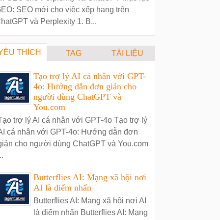
EO: SEO mới cho việc xếp hạng trên
hatGPT và Perplexity 1. B...
YÊU THÍCH
TAG
TÀI LIỆU
Tạo trợ lý AI cá nhân với GPT-
4o: Hướng dẫn đơn giản cho
người dùng ChatGPT và
You.com
Tạo trợ lý AI cá nhân với GPT-4o Tạo trợ lý
AI cá nhân với GPT-4o: Hướng dẫn đơn
giản cho người dùng ChatGPT và You.com
..
Butterflies AI: Mạng xã hội nơi
AI là điểm nhấn
Butterflies AI: Mạng xã hội nơi AI
là điểm nhấn Butterflies AI: Mạng