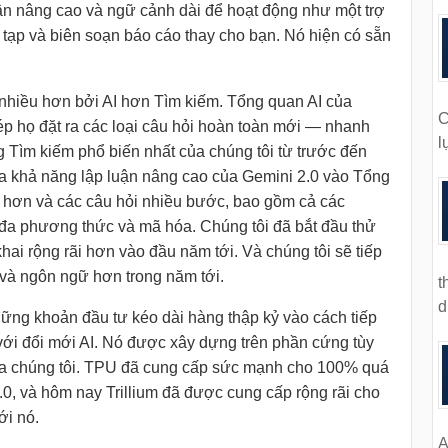
n nâng cao và ngữ cảnh dài để hoạt động như một trợ
tạp và biên soạn báo cáo thay cho bạn. Nó hiện có sẵn
hiều hơn bởi AI hơn Tìm kiếm. Tổng quan AI của
C
hép họ đặt ra các loại câu hỏi hoàn toàn mới — nhanh
l
g Tìm kiếm phổ biến nhất của chúng tôi từ trước đến
ưa khả năng lập luận nâng cao của Gemini 2.0 vào Tổng
p hơn và các câu hỏi nhiều bước, bao gồm cả các
 đa phương thức và mã hóa. Chúng tôi đã bắt đầu thử
hai rộng rãi hơn vào đầu năm tới. Và chúng tôi sẽ tiếp
 và ngôn ngữ hơn trong năm tới.
t
d
ững khoản đầu tư kéo dài hàng thập kỷ vào cách tiếp
 với đổi mới AI. Nó được xây dựng trên phần cứng tùy
của chúng tôi. TPU đã cung cấp sức mạnh cho 100% quá
.0, và hôm nay Trillium đã được cung cấp rộng rãi cho
ới nó.
A