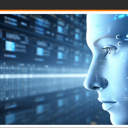
a mắt với Sự hỗ trợ của OpenAI - PaymentsJournal