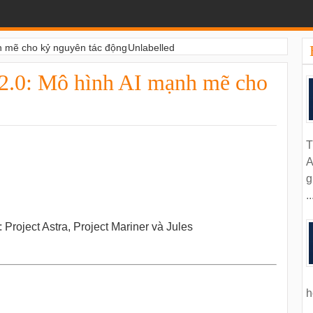
h mẽ cho kỷ nguyên tác động
Unlabelled
2.0: Mô hình AI mạnh mẽ cho
T
A
g
..
 Project Astra, Project Mariner và Jules
h