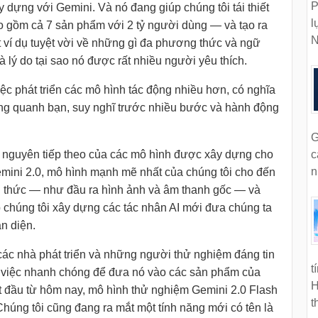
P
ây dựng với Gemini. Và nó đang giúp chúng tôi tái thiết
l
o gồm cả 7 sản phẩm với 2 tỷ người dùng — và tạo ra
N
ví dụ tuyệt vời về những gì đa phương thức và ngữ
à lý do tại sao nó được rất nhiều người yêu thích.
ệc phát triển các mô hình tác động nhiều hơn, có nghĩa
xung quanh bạn, suy nghĩ trước nhiều bước và hành động
G
ỷ nguyên tiếp theo của các mô hình được xây dựng cho
c
n
emini 2.0, mô hình mạnh mẽ nhất của chúng tôi cho đến
g thức — như đầu ra hình ảnh và âm thanh gốc — và
 chúng tôi xây dựng các tác nhân AI mới đưa chúng ta
àn diện.
ác nhà phát triển và những người thử nghiệm đáng tin
t
m việc nhanh chóng để đưa nó vào các sản phẩm của
H
t đầu từ hôm nay, mô hình thử nghiệm Gemini 2.0 Flash
t
húng tôi cũng đang ra mắt một tính năng mới có tên là