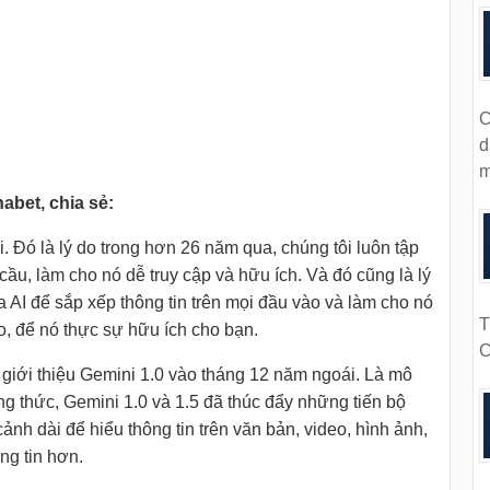
C
d
m
abet, chia sẻ:
i. Đó là lý do trong hơn 26 năm qua, chúng tôi luôn tập
cầu, làm cho nó dễ truy cập và hữu ích. Và đó cũng là lý
ủa AI để sắp xếp thông tin trên mọi đầu vào và làm cho nó
T
ào, để nó thực sự hữu ích cho bạn.
C
i giới thiệu Gemini 1.0 vào tháng 12 năm ngoái. Là mô
 thức, Gemini 1.0 và 1.5 đã thúc đẩy những tiến bộ
h dài để hiểu thông tin trên văn bản, video, hình ảnh,
ng tin hơn.