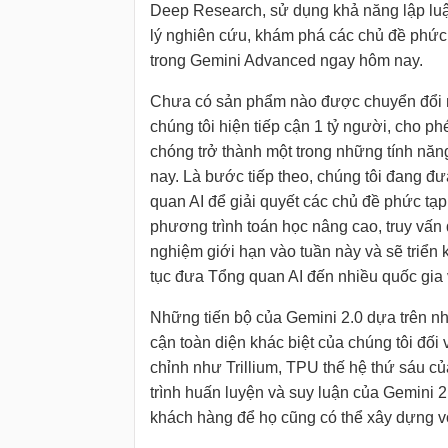
Deep Research, sử dụng khả năng lập luậ
lý nghiên cứu, khám phá các chủ đề phức 
trong Gemini Advanced ngay hôm nay.
Chưa có sản phẩm nào được chuyển đổi n
chúng tôi hiện tiếp cận 1 tỷ người, cho p
chóng trở thành một trong những tính năn
nay. Là bước tiếp theo, chúng tôi đang đ
quan AI để giải quyết các chủ đề phức tạ
phương trình toán học nâng cao, truy vấn
nghiệm giới hạn vào tuần này và sẽ triển k
tục đưa Tổng quan AI đến nhiều quốc gia
Những tiến bộ của Gemini 2.0 dựa trên nh
cận toàn diện khác biệt của chúng tôi đối
chỉnh như Trillium, TPU thế hệ thứ sáu 
trình huấn luyện và suy luận của Gemini 2
khách hàng để họ cũng có thể xây dựng v