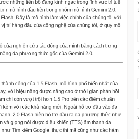
ược những tiến bộ đáng kinh ngạc trong lĩnh vực trí tuệ
ành mô hình đầu tiên trong nhóm mô hình Gemini 2.0:
t
Flash. Đây là mô hình làm việc chính của chúng tôi với
 vị trí hàng đầu của công nghệ của chúng tôi, ở quy mô
bộ của nghiên cứu tác động của mình bằng cách trưng
 năng đa phương thức gốc của Gemini 2.0.
 thành công của 1.5 Flash, mô hình phổ biến nhất của
nay, với hiệu năng được nâng cao ở thời gian phản hồi
m chí còn vượt trội hơn 1.5 Pro trên các điểm chuẩn
 đi kèm với các khả năng mới. Ngoài hỗ trợ đầu vào đa
hanh, 2.0 Flash hiện hỗ trợ đầu ra đa phương thức như
ản và giọng nói được điều khiển (TTS) âm thanh đa
ụ như Tìm kiếm Google, thực thi mã cũng như các hàm