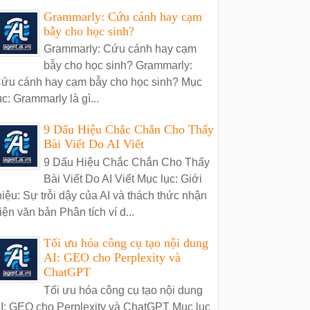
Grammarly: Cứu cánh hay cạm
bẫy cho học sinh?
Grammarly: Cứu cánh hay cạm
bẫy cho học sinh? Grammarly:
ứu cánh hay cạm bẫy cho học sinh? Mục
ục: Grammarly là gì...
9 Dấu Hiệu Chắc Chắn Cho Thấy
Bài Viết Do AI Viết
9 Dấu Hiệu Chắc Chắn Cho Thấy
Bài Viết Do AI Viết Mục lục: Giới
hiệu: Sự trỗi dậy của AI và thách thức nhận
iện văn bản Phân tích ví d...
Tối ưu hóa công cụ tạo nội dung
AI: GEO cho Perplexity và
ChatGPT
Tối ưu hóa công cụ tạo nội dung
I: GEO cho Perplexity và ChatGPT Mục lục