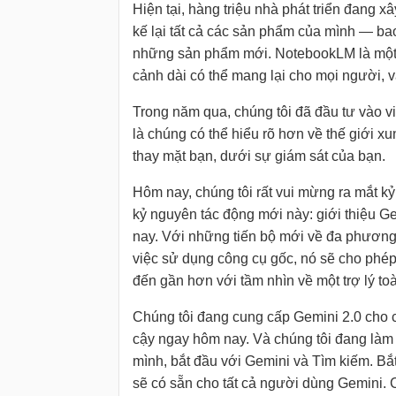
Hiện tại, hàng triệu nhà phát triển đang x
kế lại tất cả các sản phẩm của mình — ba
những sản phẩm mới. NotebookLM là một 
cảnh dài có thể mang lại cho mọi người, v
Trong năm qua, chúng tôi đã đầu tư vào vi
là chúng có thể hiểu rõ hơn về thế giới 
thay mặt bạn, dưới sự giám sát của bạn.
Hôm nay, chúng tôi rất vui mừng ra mắt k
kỷ nguyên tác động mới này: giới thiệu G
nay. Với những tiến bộ mới về đa phươn
việc sử dụng công cụ gốc, nó sẽ cho phép
đến gần hơn với tầm nhìn về một trợ lý to
Chúng tôi đang cung cấp Gemini 2.0 cho c
cậy ngay hôm nay. Và chúng tôi đang là
mình, bắt đầu với Gemini và Tìm kiếm. Bắ
sẽ có sẵn cho tất cả người dùng Gemini. C