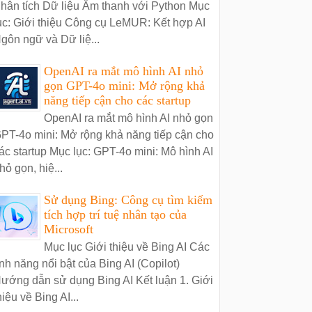
hân tích Dữ liệu Âm thanh với Python Mục
ục: Giới thiệu Công cụ LeMUR: Kết hợp AI
gôn ngữ và Dữ liệ...
OpenAI ra mắt mô hình AI nhỏ
gọn GPT-4o mini: Mở rộng khả
năng tiếp cận cho các startup
OpenAI ra mắt mô hình AI nhỏ gọn
PT-4o mini: Mở rộng khả năng tiếp cận cho
ác startup Mục lục: GPT-4o mini: Mô hình AI
hỏ gọn, hiệ...
Sử dụng Bing: Công cụ tìm kiếm
tích hợp trí tuệ nhân tạo của
Microsoft
Mục lục Giới thiệu về Bing AI Các
ính năng nổi bật của Bing AI (Copilot)
ướng dẫn sử dụng Bing AI Kết luận 1. Giới
hiệu về Bing AI...