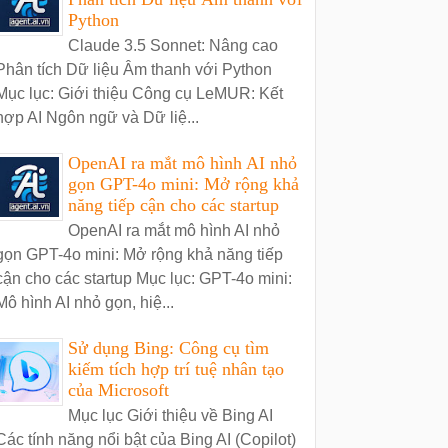
Python
Claude 3.5 Sonnet: Nâng cao
Phân tích Dữ liệu Âm thanh với Python
Mục lục: Giới thiệu Công cụ LeMUR: Kết
hợp AI Ngôn ngữ và Dữ liệ...
OpenAI ra mắt mô hình AI nhỏ
gọn GPT-4o mini: Mở rộng khả
năng tiếp cận cho các startup
OpenAI ra mắt mô hình AI nhỏ
gọn GPT-4o mini: Mở rộng khả năng tiếp
cận cho các startup Mục lục: GPT-4o mini:
Mô hình AI nhỏ gọn, hiệ...
Sử dụng Bing: Công cụ tìm
kiếm tích hợp trí tuệ nhân tạo
của Microsoft
Mục lục Giới thiệu về Bing AI
Các tính năng nổi bật của Bing AI (Copilot)