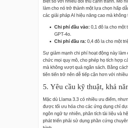
biệt so với nhiều đối thủ cạnh tranh. Mô h
làm cho nó trở thành một lựa chọn hấp dẫ
các giải pháp AI hiệu năng cao mà không 
Chi phí đầu vào:
0,1 đô la cho một 
GPT-4o.
Chi phí đầu ra:
0,4 đô la cho một tr
Sự giảm mạnh chi phí hoạt động này làm c
chức mọi quy mô, cho phép họ tích hợp các
mà không vượt quá ngân sách. Bằng cách 
tiên tiến trở nên dễ tiếp cận hơn với nhiề
5. Yêu cầu kỹ thuật, khả nă
Mặc dù Llama 3.3 có nhiều ưu điểm, nhưng
được tối ưu hóa cho các ứng dụng chỉ dựa 
ngôn ngữ tự nhiên, phân tích tài liệu và h
phát triển phải sử dụng phần cứng chuyên
hình.