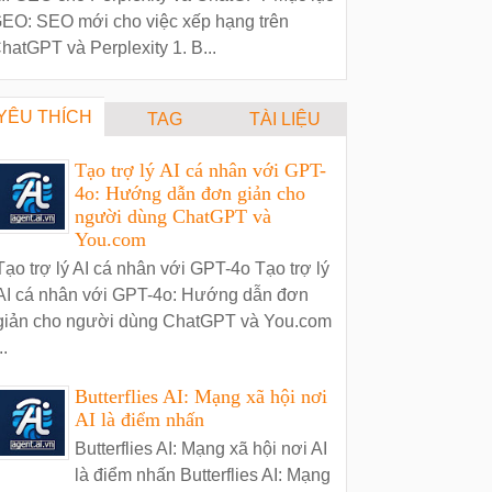
EO: SEO mới cho việc xếp hạng trên
hatGPT và Perplexity 1. B...
YÊU THÍCH
TAG
TÀI LIỆU
Tạo trợ lý AI cá nhân với GPT-
4o: Hướng dẫn đơn giản cho
người dùng ChatGPT và
You.com
Tạo trợ lý AI cá nhân với GPT-4o Tạo trợ lý
AI cá nhân với GPT-4o: Hướng dẫn đơn
giản cho người dùng ChatGPT và You.com
..
Butterflies AI: Mạng xã hội nơi
AI là điểm nhấn
Butterflies AI: Mạng xã hội nơi AI
là điểm nhấn Butterflies AI: Mạng