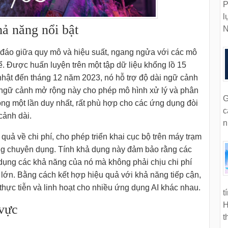
P
l
hả năng nổi bật
N
 đáo giữa quy mô và hiệu suất, ngang ngửa với các mô
. Được huấn luyện trên một tập dữ liệu khổng lồ 15
nhật đến tháng 12 năm 2023, nó hỗ trợ độ dài ngữ cảnh
 ngữ cảnh mở rộng này cho phép mô hình xử lý và phân
G
 trong một lần duy nhất, rất phù hợp cho các ứng dụng đòi
c
cảnh dài.
n
quả về chi phí, cho phép triển khai cục bộ trên máy trạm
ứng chuyên dụng. Tính khả dụng này đảm bảo rằng các
 dụng các khả năng của nó mà không phải chịu chi phí
lớn. Bằng cách kết hợp hiệu quả với khả năng tiếp cận,
thực tiễn và linh hoạt cho nhiều ứng dụng AI khác nhau.
t
H
 vực
t