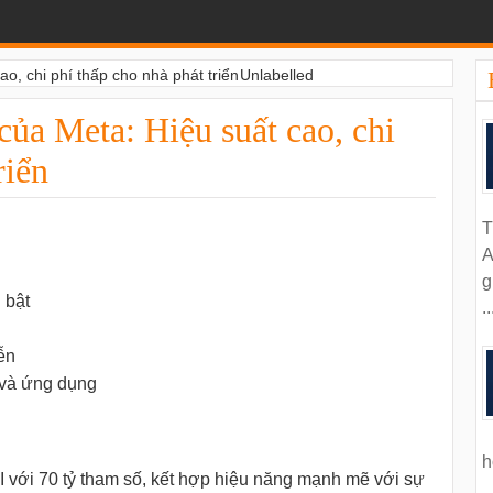
o, chi phí thấp cho nhà phát triển
Unlabelled
ủa Meta: Hiệu suất cao, chi
riển
T
A
g
 bật
..
iễn
 và ứng dụng
h
I với 70 tỷ tham số, kết hợp hiệu năng mạnh mẽ với sự