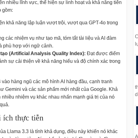
ên nhiều lĩnh vực, thể hiện sự linh hoạt và khả năng tiên
o gồm:
ện khả năng lập luận vượt trội, vượt qua GPT-4o trong
C
ng các nhiệm vụ như tạo mã, tóm tắt tài liệu và AI đàm
l
và phù hợp với ngữ cảnh.
o (Artificial Analysis Quality Index):
Đạt được điểm
ánh sự cải thiện về khả năng hiểu và độ chính xác trong
3 vào hàng ngũ các mô hình AI hàng đầu, cạnh tranh
t
c như Gemini và các sản phẩm mới nhất của Google. Khả
d
n nhiều nhiệm vụ khác nhau nhấn mạnh giá trị của nó
 quả.
 ích thực tiễn
ủa Llama 3.3 là tính khả dụng, điều này khiến nó khác
A