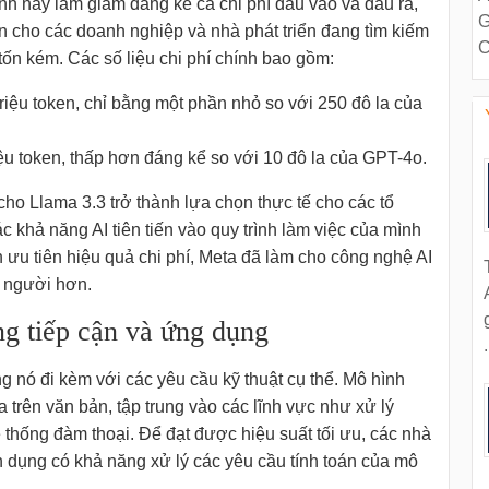
ình này làm giảm đáng kể cả chi phí đầu vào và đầu ra,
G
n cho các doanh nghiệp và nhà phát triển đang tìm kiếm
C
tốn kém. Các số liệu chi phí chính bao gồm:
triệu token, chỉ bằng một phần nhỏ so với 250 đô la của
iệu token, thấp hơn đáng kể so với 10 đô la của GPT-4o.
ho Llama 3.3 trở thành lựa chọn thực tế cho các tổ
 khả năng AI tiên tiến vào quy trình làm việc của mình
ưu tiên hiệu quả chi phí, Meta đã làm cho công nghệ AI
u người hơn.
ng tiếp cận và ứng dụng
.
 nó đi kèm với các yêu cầu kỹ thuật cụ thể. Mô hình
trên văn bản, tập trung vào các lĩnh vực như xử lý
ệ thống đàm thoại. Để đạt được hiệu suất tối ưu, các nhà
 dụng có khả năng xử lý các yêu cầu tính toán của mô