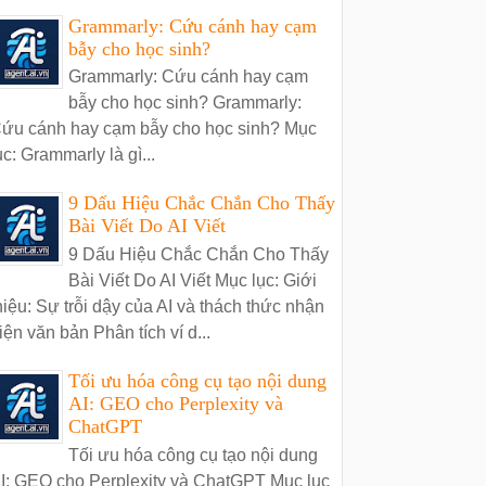
Grammarly: Cứu cánh hay cạm
bẫy cho học sinh?
Grammarly: Cứu cánh hay cạm
bẫy cho học sinh? Grammarly:
ứu cánh hay cạm bẫy cho học sinh? Mục
ục: Grammarly là gì...
9 Dấu Hiệu Chắc Chắn Cho Thấy
Bài Viết Do AI Viết
9 Dấu Hiệu Chắc Chắn Cho Thấy
Bài Viết Do AI Viết Mục lục: Giới
hiệu: Sự trỗi dậy của AI và thách thức nhận
iện văn bản Phân tích ví d...
Tối ưu hóa công cụ tạo nội dung
AI: GEO cho Perplexity và
ChatGPT
Tối ưu hóa công cụ tạo nội dung
I: GEO cho Perplexity và ChatGPT Mục lục