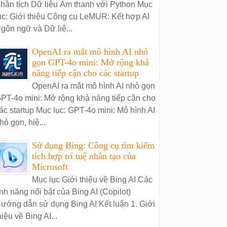
hân tích Dữ liệu Âm thanh với Python Mục
ục: Giới thiệu Công cụ LeMUR: Kết hợp AI
gôn ngữ và Dữ liệ...
OpenAI ra mắt mô hình AI nhỏ
gọn GPT-4o mini: Mở rộng khả
năng tiếp cận cho các startup
OpenAI ra mắt mô hình AI nhỏ gọn
PT-4o mini: Mở rộng khả năng tiếp cận cho
ác startup Mục lục: GPT-4o mini: Mô hình AI
hỏ gọn, hiệ...
Sử dụng Bing: Công cụ tìm kiếm
tích hợp trí tuệ nhân tạo của
Microsoft
Mục lục Giới thiệu về Bing AI Các
ính năng nổi bật của Bing AI (Copilot)
ướng dẫn sử dụng Bing AI Kết luận 1. Giới
hiệu về Bing AI...