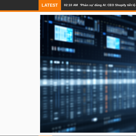
LATEST
02:10 AM
'Phản xạ' dùng AI: CEO Shopify tiết 